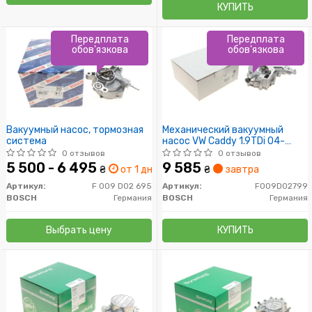
КУПИТЬ
Передплата
Передплата
обов'язкова
обов'язкова
Вакуумный насос, тормозная
Механический вакуумный
система
насос VW Caddy 1.9TDi 04-
10/Skoda Octavia 1.9TDi 04-
0 отзывов
0 отзывов
5 500 - 6 495
9 585
₴
от 1 дн.
₴
завтра
Артикул:
F 009 D02 695
Артикул:
F009D02799
BOSCH
Германия
BOSCH
Германия
Выбрать цену
КУПИТЬ