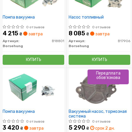
Помпа вакуумна
Насос топливный
0 отзывов
0 отзывов
4 215
8 085
₴
завтра
₴
завтра
Артикул:
B18801
Артикул:
B17906
Borsehung
Borsehung
КУПИТЬ
КУПИТЬ
Передплата
обов'язкова
Помпа вакуумна
Вакуумный насос, тормозная
система
0 отзывов
0 отзывов
3 420
5 290
₴
завтра
₴
срок 2 дн.