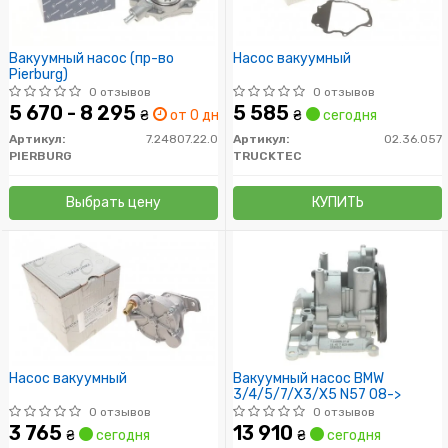
Вакуумный насос (пр-во
Насос вакуумный
Pierburg)
0 отзывов
0 отзывов
5 670 - 8 295
5 585
₴
от 0 дн.
₴
сегодня
Артикул:
7.24807.22.0
Артикул:
02.36.057
PIERBURG
TRUCKTEC
Выбрать цену
КУПИТЬ
Насос вакуумный
Вакуумный насос BMW
3/4/5/7/X3/X5 N57 08->
0 отзывов
0 отзывов
3 765
13 910
₴
сегодня
₴
сегодня