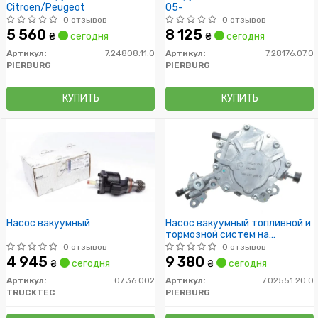
Citroen/Peugeot
05-
0 отзывов
0 отзывов
5 560
8 125
₴
сегодня
₴
сегодня
Артикул:
7.24808.11.0
Артикул:
7.28176.07.0
PIERBURG
PIERBURG
КУПИТЬ
КУПИТЬ
Насос вакуумный
Насос вакуумный топливной и
тормозной систем на
двигателе.
0 отзывов
0 отзывов
4 945
9 380
₴
сегодня
₴
сегодня
Артикул:
07.36.002
Артикул:
7.02551.20.0
TRUCKTEC
PIERBURG