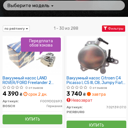
Выберите модель
1 - 30 из 288
по рейтингу
Фильтры
Передплата
обов'язкова
Вакуумный насос LAND
Вакуумный насос Citroen C4
ROVER/FORD Freelander 2
Picasso I, C5 III, C8, Jumpy Fiat
SD4/TD4/Range Rover
Scudo Ford C-Max II, Galaxy,
0 отзывов
0 отзывов
Evoque/Mondeo \'\'2.2TDCI
Kuga I, Mondeo IV, S-Max
4 390
3 740
₴
срок 2 дн.
₴
завтра
Peugeot Expert 3 2.0 Hdi
Невозврат
03.06-
Артикул:
F009D02693
BOSCH
Германия
Артикул:
7.02139.07.0
PIERBURG
КУПИТЬ
КУПИТЬ