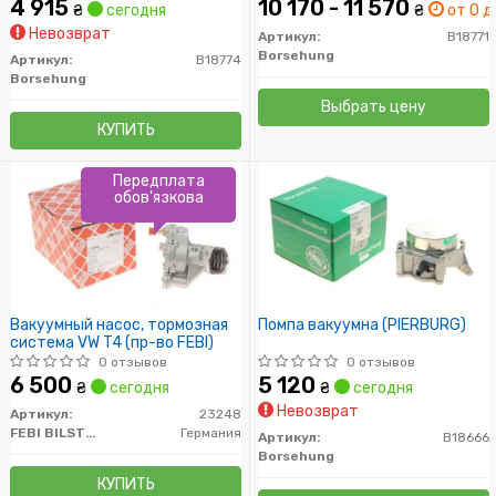
4 915
10 170 - 11 570
₴
сегодня
₴
от 0 д
Невозврат
Артикул:
B18771
Borsehung
Артикул:
B18774
Borsehung
Выбрать цену
КУПИТЬ
Передплата
обов'язкова
Вакуумный насос, тормозная
Помпа вакуумна (PIERBURG)
система VW T4 (пр-во FEBI)
0 отзывов
0 отзывов
6 500
5 120
₴
сегодня
₴
сегодня
Невозврат
Артикул:
23248
FEBI BILSTEIN
Германия
Артикул:
B18666
Borsehung
КУПИТЬ