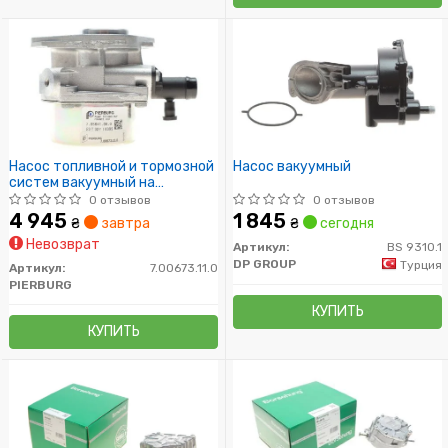
Насос топливной и тормозной
Насос вакуумный
систем вакуумный на
двигателе.
0 отзывов
0 отзывов
4 945
1 845
₴
завтра
₴
сегодня
Невозврат
Артикул:
BS 9310.1
DP GROUP
Турция
Артикул:
7.00673.11.0
PIERBURG
КУПИТЬ
КУПИТЬ