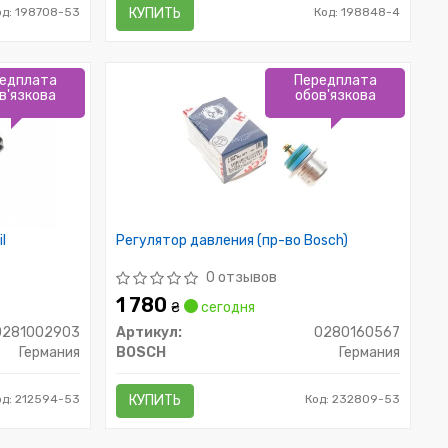
од: 198708-53
КУПИТЬ
Код: 198848-4
едплата
Передплата
в'язкова
обов'язкова
l
Регулятор давления (пр-во Bosch)
0 отзывов
1 780
₴
сегодня
0281002903
Артикул:
0280160567
Германия
BOSCH
Германия
од: 212594-53
КУПИТЬ
Код: 232809-53