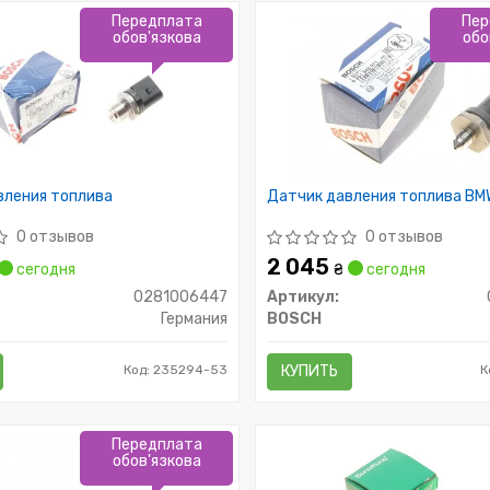
Передплата
Пер
обов'язкова
обо
вления топлива
Датчик давления топлива BM
0 отзывов
0 отзывов
2 045
сегодня
₴
сегодня
0281006447
Артикул:
Германия
BOSCH
Код: 235294-53
КУПИТЬ
К
Передплата
обов'язкова