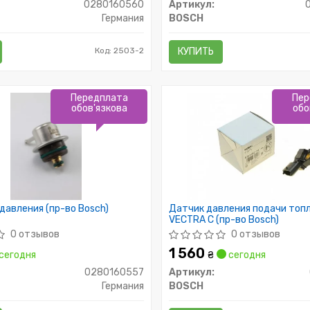
0280160560
Артикул:
Германия
BOSCH
Код: 2503-2
КУПИТЬ
Передплата
Пер
обов'язкова
обо
давления (пр-во Bosch)
Датчик давления подачи топ
VECTRA C (пр-во Bosch)
0 отзывов
0 отзывов
1 560
сегодня
₴
сегодня
0280160557
Артикул:
Германия
BOSCH