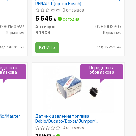
RENAULT (пр-во Bosch)
0 отзывов
5 545
₴
сегодня
0280160597
Артикул:
0281002907
Германия
BOSCH
Германия
Код: 14881-53
КУПИТЬ
Код: 19252-47
едплата
Передплата
в'язкова
обов'язкова
fic/Master
Датчик давления топлива
Doblo/Ducato/Boxer/Jumper/
Combo/Qubo 1.3/1.6/2.0/3.0
0 отзывов
D/HDI/CDTI/Multijet