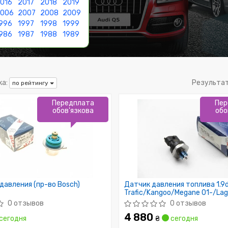
016
2017
2018
2019
2006
2007
2008
2009
996
1997
1998
1999
986
1987
1988
1989
а:
Результа
по рейтингу
Передплата
Пер
обов'язкова
обо
давления (пр-во Bosch)
Датчик давления топлива 1.9d
Trafic/Kangoo/Megane 01-/La
0 отзывов
0 отзывов
4 880
сегодня
₴
сегодня