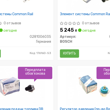
истемы Common Rail
Элемент системы Common Rai
0 отзывов
0 отзывов
5 245
сегодня
₴
сегодня
0281006035
Артикул:
Германия
BOSCH
Код: 176160-53
КУПИТЬ
К
Передплата
Пер
обов'язкова
обо
вления подачи топлива DB
Регулятор давления (пр-во Bo