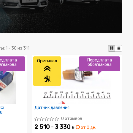
ты:
1 - 30 из 311
едплата
Передплата
Оригинал
в'язкова
обов'язкова
Ci
Датчик давления
gu
0 отзывов
2 510 - 3 330
₴
от 0 дн.