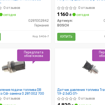
-
0 отзывов
0 отзывов
1 160
сегодня
₴
сегодня
0281002842
Артикул:
Германия
BOSCH
Код: 5406-7
КУПИТЬ
Передплата
Пер
обов'язкова
обо
вления подачи топлива DB
Датчик давления топлива Tra
ito Cdi-замена 0 281 002 700
1.9-2.5dCi 01-
0 отзывов
0 отзывов