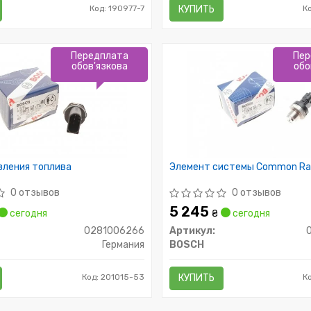
Код: 190977-7
КУПИТЬ
К
Передплата
Пер
обов'язкова
обо
вления топлива
Элемент системы Common Rai
0 отзывов
0 отзывов
5 245
сегодня
₴
сегодня
0281006266
Артикул:
Германия
BOSCH
Код: 201015-53
КУПИТЬ
К