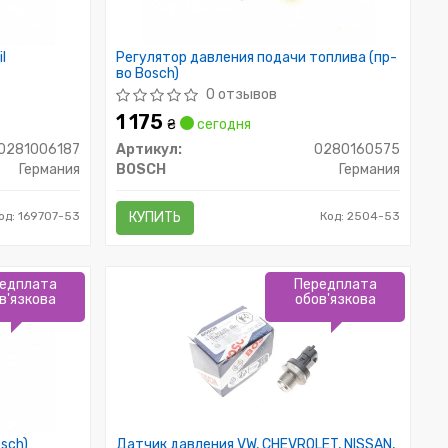
l
Регулятор давления подачи топлива (пр-
во Bosch)
0 отзывов
1 175
₴
сегодня
0281006187
Артикул:
0280160575
Германия
BOSCH
Германия
од: 169707-53
КУПИТЬ
Код: 2504-53
едплата
Передплата
в'язкова
обов'язкова
sch)
Датчик давления VW, CHEVROLET, NISSAN,