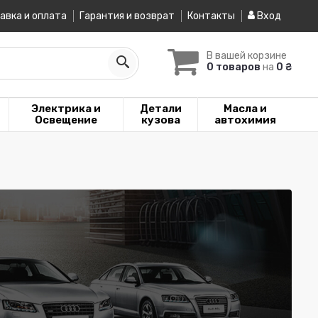
авка и оплата
Гарантия и возврат
Контакты
Вход
В вашей корзине
0 товаров
на
0 ₴
Электрика и
Детали
Масла и
Освещение
кузова
автохимия