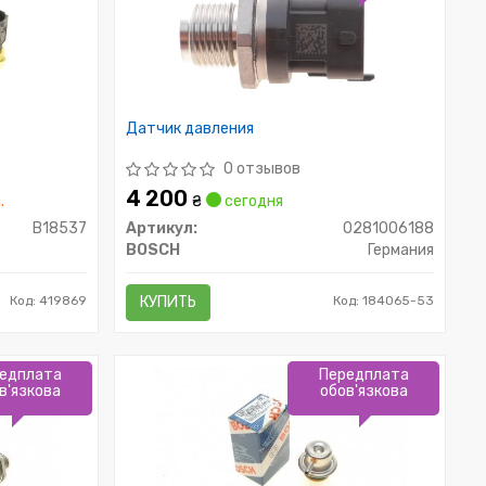
Датчик давления
0 отзывов
4 200
.
₴
сегодня
B18537
Артикул:
0281006188
BOSCH
Германия
Код: 419869
КУПИТЬ
Код: 184065-53
едплата
Передплата
в'язкова
обов'язкова