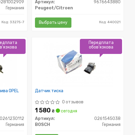
0281002909
Артикул:
9676643880
Германия
Peugeot/Citroen
Код: 33275-7
Выбрать цену
Код: 440021
едплата
Передплата
в'язкова
обов'язкова
лива OPEL
Датчик тиска
0 отзывов
1 580
₴
сегодня
0261230112
Артикул:
0261545038
Германия
BOSCH
Германия