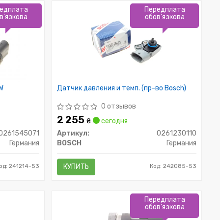
едплата
Передплата
в'язкова
обов'язкова
W
Датчик давления и темп. (пр-во Bosch)
0 отзывов
2 255
₴
сегодня
0261545071
Артикул:
0261230110
Германия
BOSCH
Германия
од: 241214-53
КУПИТЬ
Код: 242085-53
Передплата
обов'язкова