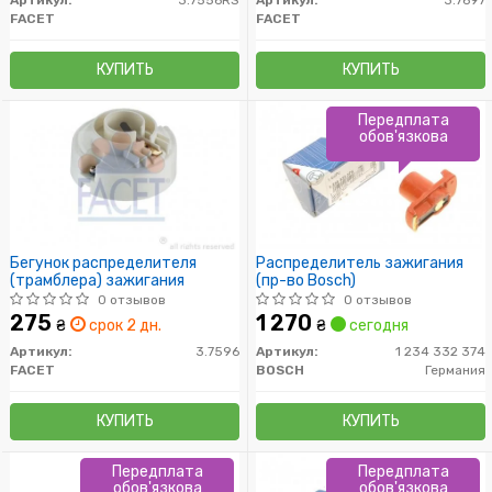
FACET
FACET
КУПИТЬ
КУПИТЬ
Передплата
обов'язкова
Бегунок распределителя
Распределитель зажигания
(трамблера) зажигания
(пр-во Bosch)
0 отзывов
0 отзывов
275
1 270
₴
срок 2 дн.
₴
сегодня
Артикул:
3.7596
Артикул:
1 234 332 374
FACET
BOSCH
Германия
КУПИТЬ
КУПИТЬ
Передплата
Передплата
обов'язкова
обов'язкова