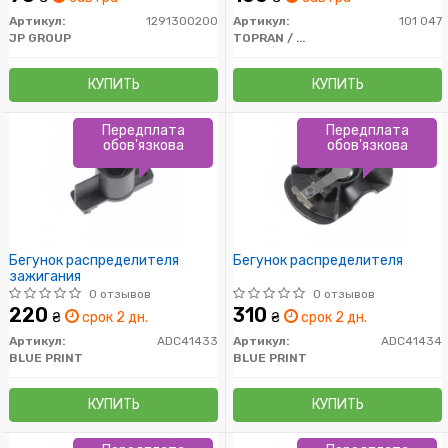
Артикул:
1291300200
Артикул:
101 047
JP GROUP
TOPRAN / HANS PRIES
КУПИТЬ
КУПИТЬ
Передплата
Передплата
обов'язкова
обов'язкова
Бегунок распределителя
Бегунок распределителя
зажигания
0 отзывов
0 отзывов
220
310
₴
срок 2 дн.
₴
срок 2 дн.
Артикул:
ADC41433
Артикул:
ADC41434
BLUE PRINT
BLUE PRINT
КУПИТЬ
КУПИТЬ