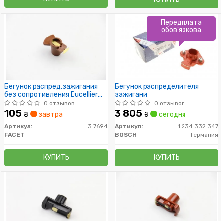
Передплата
обов'язкова
Бегунок распред.зажигания
Бегунок распределителя
без сопротивления Ducellier
зажигани
205,305,309,405,Renault
0 отзывов
0 отзывов
105
3 805
₴
завтра
₴
сегодня
Артикул:
3.7694
Артикул:
1 234 332 347
FACET
BOSCH
Германия
КУПИТЬ
КУПИТЬ