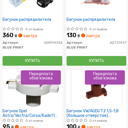
Бегунок распределителя
Бегунок распределителя
0 отзывов
0 отзывов
360
130
₴
завтра
₴
завтра
Артикул:
ADN114326
Артикул:
ADT31437
BLUE PRINT
BLUE PRINT
КУПИТЬ
КУПИТЬ
Передплата
Передплата
обов'язкова
обов'язкова
Бегунок Opel
Бегунок VW/AUDI/T2 1,5-1,8
Astra/Vectra/Corsa/Kadett
(большое отверстие)
1.3-1.6i 82-
VOLVO(B23A)DB
0 отзывов
0 отзывов
95
100
₴
завтра
₴
завтра