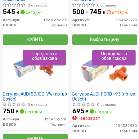
0 отзывов
0 отзывов
545
500 - 745
₴
сегодня
₴
от 0 дн.
Артикул:
1 234 332 271
Артикул:
1234332273
BOSCH
Германия
BOSCH
Германия
КУПИТЬ
Выбрать цену
Передплата
Передплата
обов'язкова
обов'язкова
Бегунок AUDI 80,100, VW (пр-во
Бегунок AUDI, FORD -93 (пр-во
Bosch)
Bosch)
0 отзывов
0 отзывов
750
695
₴
сегодня
₴
сегодня
Невозврат
Артикул:
1234332300
BOSCH
Германия
Артикул:
1234332350
BOSCH
Германия
КУПИТЬ