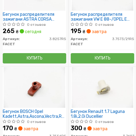
Бегунок распределителя
Бегунок распределителя
зажигани ASTRA CORSA
зажигания VW E 88-/OPEL E
KADETT OMEGA VECTRA GOLF II
88-/FORD 1,8/2,0 85-
0 отзывов
0 отзывов
PASSAT
265
195
₴
сегодня
₴
завтра
Артикул:
3.8257RS
Артикул:
3.7573/21RS
FACET
FACET
КУПИТЬ
КУПИТЬ
Бегунок BOSCH Opel
Бегунок Renault 1.7 Laguna
Kadett,Astra,Ascona,Vectra,Record
1.8i,2.0i Ducellier
1.4NV,1.6S,1.8S,E,NE
0 отзывов
0 отзывов
170
300
₴
завтра
₴
завтра
Артикул:
3.7556RS
Артикул:
3.7697