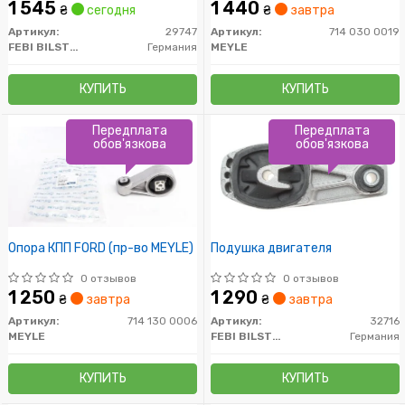
1 545
1 440
₴
сегодня
₴
завтра
Артикул:
29747
Артикул:
714 030 0019
FEBI BILSTEIN
Германия
MEYLE
КУПИТЬ
КУПИТЬ
Передплата
Передплата
обов'язкова
обов'язкова
Опора КПП FORD (пр-во MEYLE)
Подушка двигателя
0 отзывов
0 отзывов
1 250
1 290
₴
завтра
₴
завтра
Артикул:
714 130 0006
Артикул:
32716
MEYLE
FEBI BILSTEIN
Германия
КУПИТЬ
КУПИТЬ