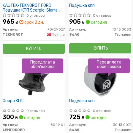
KAUTEK-TEKNOROT FORD
Подушкa кпп
Подушка КПП Scorpio, Sierra
86-
0 отзывов
0 отзывов
965
905
₴
срок 2 дн.
₴
сегодня
Артикул:
FD-EM027
Артикул:
10 13 0083
TEKNOROT
SWAG
Германия
Турция
КУПИТЬ
КУПИТЬ
Передплата
Передплата
обов'язкова
обов'язкова
Опора КПП
Подушкa кпп
0 отзывов
0 отзывов
300
725
₴
сегодня
₴
сегодня
Артикул:
13049 01
Артикул:
30 13 0071
LEMFORDER
SWAG
Германия