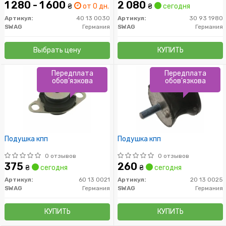
1 280 - 1 600
2 080
₴
от 0 дн.
₴
сегодня
Артикул:
40 13 0030
Артикул:
30 93 1980
SWAG
Германия
SWAG
Германия
Выбрать цену
КУПИТЬ
Передплата
Передплата
обов'язкова
обов'язкова
Подушкa кпп
Подушкa кпп
0 отзывов
0 отзывов
375
260
₴
сегодня
₴
сегодня
Артикул:
60 13 0021
Артикул:
20 13 0025
SWAG
Германия
SWAG
Германия
КУПИТЬ
КУПИТЬ