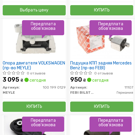
Выбрать цену
КУПИТЬ
Передплата
Передплата
обов'язкова
обов'язкова
Опора двигателя VOLKSWAGEN
Подушка КПП задняя Mercedes
(пр-во MEYLE)
Benz (пр-во FEBI)
0 отзывов
0 отзывов
3 095
950
₴
сегодня
₴
сегодня
Артикул:
100 199 0129
Артикул:
11107
MEYLE
FEBI BILSTEIN
Германия
КУПИТЬ
КУПИТЬ
Передплата
Передплата
обов'язкова
обов'язкова