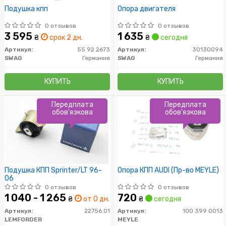
Подушкa кпп
Опора двигателя
0 отзывов
0 отзывов
3 595
1 635
₴
срок 2 дн.
₴
сегодня
Артикул:
55 92 2673
Артикул:
30130094
SWAG
Германия
SWAG
Германия
КУПИТЬ
КУПИТЬ
Передплата
Передплата
обов'язкова
обов'язкова
Подушка КПП Sprinter/LT 96-
Опора КПП AUDI (Пр-во MEYLE)
06
0 отзывов
0 отзывов
1 040 - 1 265
720
₴
от 0 дн.
₴
сегодня
Артикул:
22756 01
Артикул:
100 399 0013
LEMFORDER
MEYLE