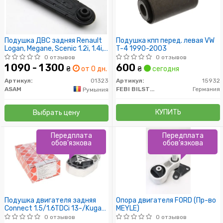
Подушка ДВС задняя Renault
Подушка кпп перед. левая VW
Logan, Megane, Scenic 1.2i, 1.4i,
T-4 1990-2003
1.5d, 1.6i (01323) Asam
0 отзывов
0 отзывов
1 090 - 1 300
600
₴
от 0 дн.
₴
сегодня
Артикул:
01323
Артикул:
15932
ASAM
FEBI BILSTEIN
Германия
Румыния
КУПИТЬ
Выбрать цену
Передплата
Передплата
обов'язкова
обов'язкова
Подушка двигателя задняя
Опора двигателя FORD (Пр-во
Connect 1.5/1.6TDCi 13-/Kuga
MEYLE)
I/II 2.0TDCi 08-
0 отзывов
0 отзывов