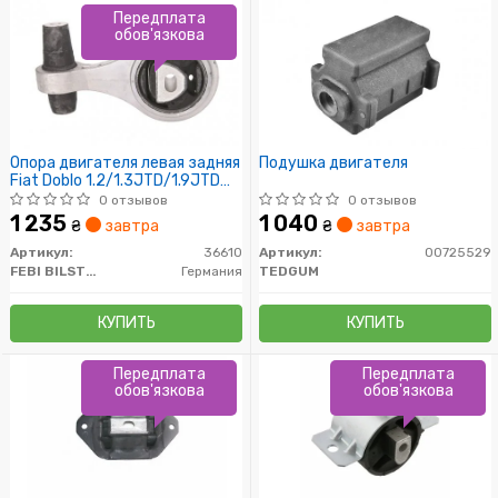
Передплата
обов'язкова
Опора двигателя левая задняя
Подушка двигателя
Fiat Doblo 1.2/1.3JTD/1.9JTD
01-
0 отзывов
0 отзывов
1 235
1 040
₴
завтра
₴
завтра
Артикул:
36610
Артикул:
00725529
FEBI BILSTEIN
Германия
TEDGUM
КУПИТЬ
КУПИТЬ
Передплата
Передплата
обов'язкова
обов'язкова