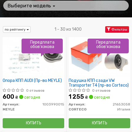
Выберите модель
1 - 30 из 1400
по рейтингу
Фильтры
Передплата
Передплата
обов'язкова
обов'язкова
Опора КПП AUDI (Пр-во MEYLE)
Подушка КПП сзади VW
Transporter T4 (пр-во Corteco)
0 отзывов
0 отзывов
600
1 255
₴
сегодня
₴
сегодня
Артикул:
1003990015
Артикул:
21653058
MEYLE
CORTECO
Италия
КУПИТЬ
КУПИТЬ