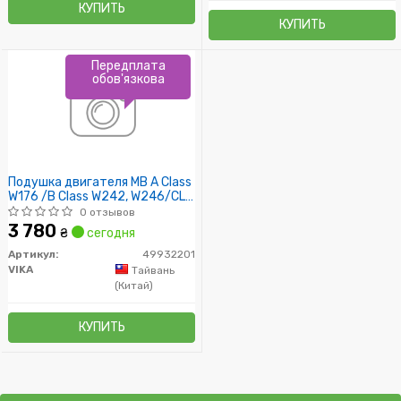
КУПИТЬ
КУПИТЬ
Передплата
обов'язкова
Подушка двигателя MB A Class
W176 /B Class W242, W246/CLA
C117, X117 /GLA X156 (
0 отзывов
3 780
₴
сегодня
Артикул:
49932201
VIKA
Тайвань
(Китай)
КУПИТЬ