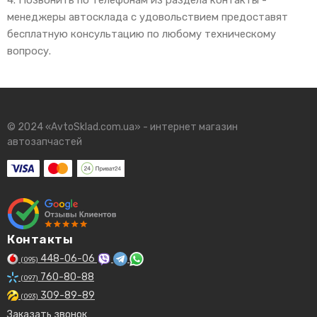
менеджеры автосклада с удовольствием предоставят
бесплатную консультацию по любому техническому
вопросу.
© 2024 «AvtoSklad.com.ua» - интернет магазин
автозапчастей
Контакты
448-06-06
(095)
760-80-88
(097)
309-89-89
(093)
Заказать звонок