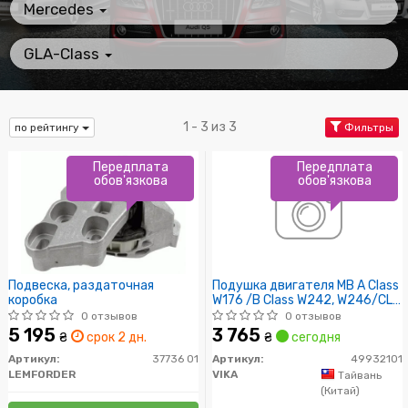
Mercedes
GLA-Class
1 - 3 из 3
по рейтингу
Фильтры
Передплата
Передплата
обов'язкова
обов'язкова
Подвеска, раздаточная
Подушка двигателя MB A Class
коробка
W176 /B Class W242, W246/CLA
C117, X117 /GLA X156 (
0 отзывов
0 отзывов
5 195
3 765
₴
срок 2 дн.
₴
сегодня
Артикул:
37736 01
Артикул:
49932101
LEMFORDER
VIKA
Тайвань
(Китай)