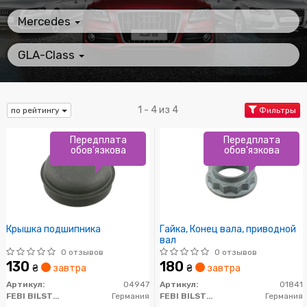
Mercedes
GLA-Class
1 - 4 из 4
по рейтингу
Фильтры
Передплата
Передплата
обов'язкова
обов'язкова
Крышка подшипника
Гайка, Конец вала, приводной
вал
0 отзывов
0 отзывов
130
180
₴
завтра
₴
завтра
Артикул:
04947
Артикул:
01841
FEBI BILSTEIN
Германия
FEBI BILSTEIN
Германия