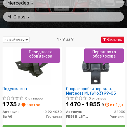
Mercedes
M-Class
1 - 9 из 9
по рейтингу
Фильтры
Передплата
Передплата
обов'язкова
обов'язкова
Подушкa кпп
Опора коробки передач,
Mercedes ML (W163) 99-05
0 отзывов
0 отзывов
1 735
1 470 - 1 855
₴
завтра
₴
от 1 дн.
Артикул:
10 92 4030
Артикул:
24030
SWAG
Германия
FEBI BILSTEIN
Германия