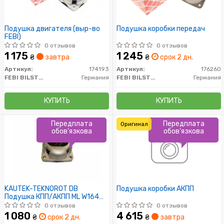
Подушка двигателя (выр-во
Подушка коробки передач
FEBI)
0 отзывов
0 отзывов
1 175
1 245
₴
завтра
₴
срок 2 дн.
Артикул:
174193
Артикул:
176260
FEBI BILSTEIN
Германия
FEBI BILSTEIN
Германия
КУПИТЬ
КУПИТЬ
Передплата
Передплата
Оригинал
обов'язкова
обов'язкова
KAUTEK-TEKNOROT DB
Подушка коробки АКПП
Подушка КПП/АКПП ML W164
05-
0 отзывов
0 отзывов
1 080
4 615
₴
срок 2 дн.
₴
завтра