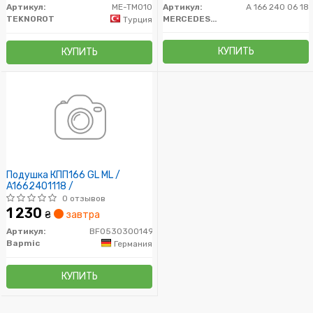
Артикул:
ME-TM010
Артикул:
A 166 240 06 18
TEKNOROT
MERCEDES-BENZ
Турция
КУПИТЬ
КУПИТЬ
Подушка КПП166 GL ML /
A1662401118 /
0 отзывов
1 230
₴
завтра
Артикул:
BF0530300149
Bapmic
Германия
КУПИТЬ