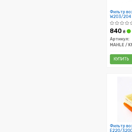
Фильтр во
W203/204 
840
₴
Артикул:
MAHLE / 
КУПИТЬ
Фильтр во
E220/320C