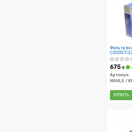
Фильтр во
C200D/C22
01/97-06/
675
₴
Артикул:
MAHLE / 
КУПИТЬ