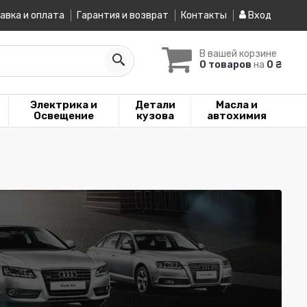
авка и оплата
Гарантия и возврат
Контакты
Вход
В вашей корзине
0 товаров
на
0 ₴
Электрика и
Детали
Масла и
Освещение
кузова
автохимия