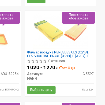
едплата
Передплата
в'язкова
обов'язкова
Фильтр воздуха MERCEDES CLS (C218),
CLS SHOOTING BRAKE (X218), E (A207), E
(C207) 10-
0 отзывов
1 020 - 1 270
₴
от 0 дн.
ADU172234
Артикул:
C 3397
MANN
од: 1131490-2
Выбрать цену
Код: 624