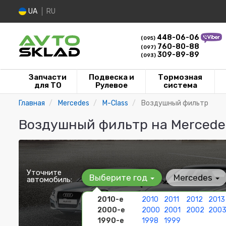
UA
RU
448-06-06
(095)
760-80-88
(097)
309-89-89
(093)
Запчасти
Подвеска и
Тормозная
для ТО
Рулевое
система
Главная
Mercedes
M-Class
Воздушный фильтр
Воздушный фильтр на Mercede
Уточните
Выберите год
Mercedes
автомобиль:
2010-е
2010
2011
2012
2013
2000-е
2000
2001
2002
200
1990-е
1998
1999