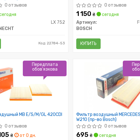
0 отзывов
0 отзывов
1 150
сегодня
₴
сегодня
LX 752
Артикул:
KNECHT
BOSCH
Код: 22784-53
КУПИТЬ
Передплата
Пер
обов'язкова
обо
здушный MB E/S/M/GL 420CDI
Фильтр воздушный MERCEDES
W210 (пр-во Bosch)
0 отзывов
0 отзывов
 105
695
₴
от 0 дн.
₴
сегодня