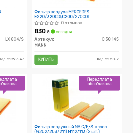
B
Фильтр воздуха MERCEDES
E220/320CDI;C200/270CDI
0 отзывов
830
₴
сегодня
LX 804/S
Артикул:
C 38 145
MANN
Код: 21999-47
КУПИТЬ
Код: 22718-2
едплата
Передплата
в'язкова
обов'язкова
Фильтр воздушный MB C/E/S-класс
(W202/203/211) M112/113 (2 шт.)