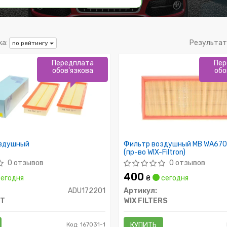
а:
Результат
по рейтингу
Передплата
Пер
обов'язкова
обо
здушный
Фильтр воздушный MB WA670
(пр-во WIX-Filtron)
0 отзывов
0 отзывов
400
егодня
₴
сегодня
ADU172201
Артикул:
NT
WIX FILTERS
Код: 167031-1
КУПИТЬ