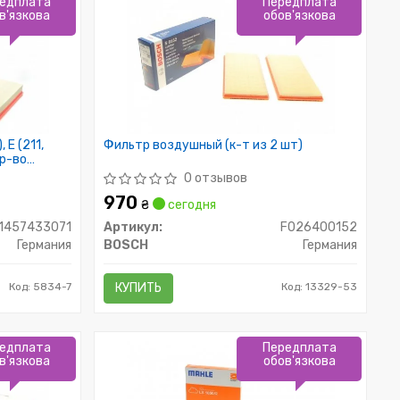
едплата
Передплата
в'язкова
обов'язкова
 E (211,
Фильтр воздушный (к-т из 2 шт)
пр-во
0 отзывов
970
₴
сегодня
1457433071
Артикул:
F026400152
Германия
BOSCH
Германия
Код: 5834-7
КУПИТЬ
Код: 13329-53
едплата
Передплата
в'язкова
обов'язкова