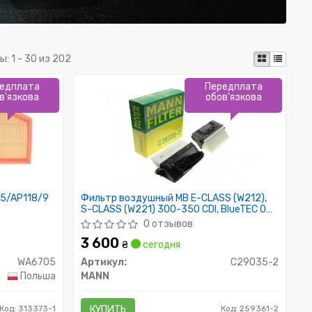
ы:
1 - 30 из 202
едплата
Передплата
в'язкова
обов'язкова
5/AP118/9
Фильтр воздушный MB E-CLASS (W212),
S-CLASS (W221) 300-350 CDI, BlueTEC 09-
(2шт.) (пр-во MANN)
0 отзывов
3 600
₴
сегодня
WA6705
Артикул:
C29035-2
Польша
MANN
Код: 313373-1
КУПИТЬ
Код: 259361-2