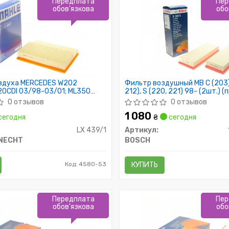
Передплата
Пер
обов'язкова
обо
здуха MERCEDES W202
Фильтр воздушный MB C (203),
0CDI 03/98-03/01; ML350
212), S (220, 221) 98- (2шт.) (
05
BOSCH)
0 отзывов
0 отзывов
1 080
сегодня
₴
сегодня
LX 439/1
Артикул:
KNECHT
BOSCH
Код: 4580-53
КУПИТЬ
Передплата
Пер
обов'язкова
обо