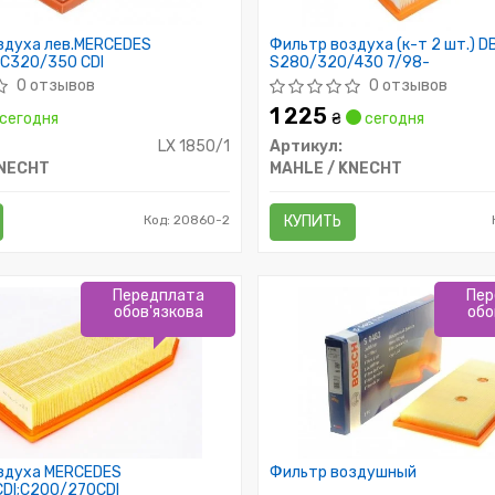
здуха лев.MERCEDES
Фильтр воздуха (к-т 2 шт.) D
C320/350 CDI
S280/320/430 7/98-
0 отзывов
0 отзывов
1 225
сегодня
₴
сегодня
LX 1850/1
Артикул:
KNECHT
MAHLE / KNECHT
Код: 20860-2
КУПИТЬ
Передплата
Пер
обов'язкова
обо
здуха MERCEDES
Фильтр воздушный
DI;C200/270CDI