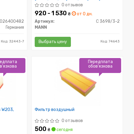
0 отзывов
920 - 1 530
₴
от 0 дн.
F026400482
Артикул:
C 3698/3-2
Германия
MANN
Код: 32443-7
Выбрать цену
Код: 74643
едплата
Передплата
в'язкова
обов'язкова
 W203,
Фильтр воздушный
0 отзывов
500
₴
сегодня