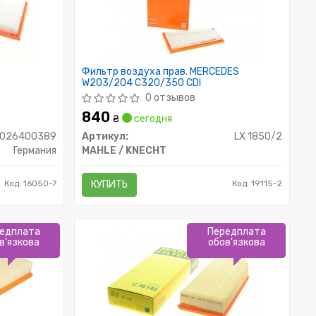
Фильтр воздуха прав. MERCEDES
W203/204 C320/350 CDI
0 отзывов
840
₴
сегодня
F026400389
Артикул:
LX 1850/2
Германия
MAHLE / KNECHT
Код: 16050-7
КУПИТЬ
Код: 19115-2
едплата
Передплата
в'язкова
обов'язкова