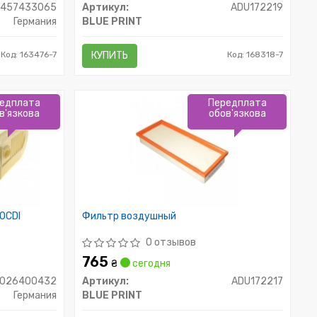
1457433065
Артикул:
ADU172219
Германия
BLUE PRINT
Код: 163476-7
КУПИТЬ
Код: 168318-7
едплата
Передплата
в'язкова
обов'язкова
0CDI
Фильтр воздушный
0 отзывов
765
₴
сегодня
F026400432
Артикул:
ADU172217
Германия
BLUE PRINT