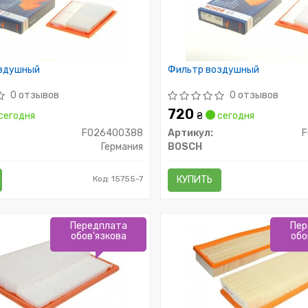
здушный
Фильтр воздушный
0 отзывов
0 отзывов
720
сегодня
₴
сегодня
F026400388
Артикул:
Германия
BOSCH
Код: 15755-7
КУПИТЬ
Передплата
Пер
обов'язкова
обо