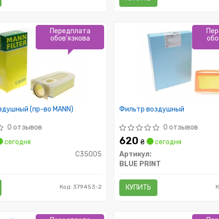
Передплата
Пер
обов'язкова
обо
здушный (пр-во MANN)
Фильтр воздушный
0 отзывов
0 отзывов
620
сегодня
₴
сегодня
C35005
Артикул:
BLUE PRINT
Код: 379453-2
КУПИТЬ
К