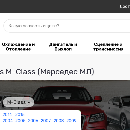
Дост
Какую запчасть ищете?
Охлаждение и
Двигатель и
Сцепление и
Отопление
Выхлоп
трансмиссия
s M-Class (Мерседес МЛ)
M-Class
2014
2015
3
2004
2005
2006
2007
2008
2009