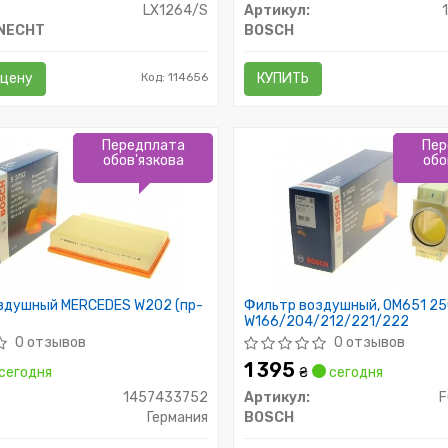
LX1264/S
Артикул:
KNECHT
BOSCH
 цену
Код: 114656
КУПИТЬ
Передплата
Пер
обов'язкова
обо
здушный MERCEDES W202 (пр-
Фильтр воздушный, OM651 25
W166/204/212/221/222
0 отзывов
0 отзывов
1 395
сегодня
₴
сегодня
1457433752
Артикул:
Германия
BOSCH