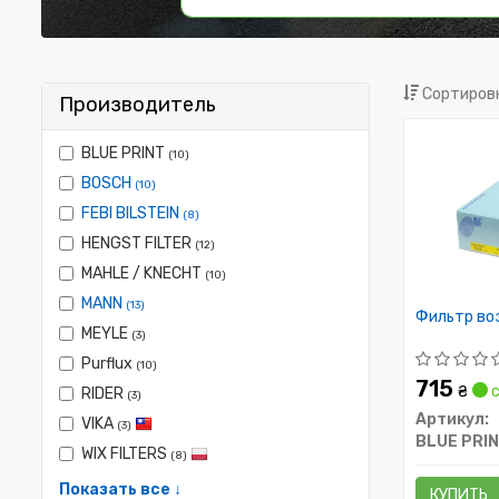
Сортировк
Производитель
BLUE PRINT
(10)
BOSCH
(10)
FEBI BILSTEIN
(8)
HENGST FILTER
(12)
MAHLE / KNECHT
(10)
MANN
(13)
Фильтр во
MEYLE
(3)
Purflux
(10)
715
₴
с
RIDER
(3)
Артикул:
VIKA
(3)
BLUE PRI
WIX FILTERS
(8)
Показать все ↓
КУПИТЬ