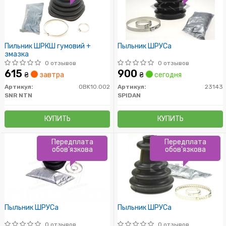
Пильник ШРКШ гумовий +
Пыльник ШРУСа
змазка
0 отзывов
0 отзывов
615
900
₴
завтра
₴
сегодня
Артикул:
OBK10.002
Артикул:
23143
SNR NTN
SPIDAN
КУПИТЬ
КУПИТЬ
Передплата
Передплата
обов'язкова
обов'язкова
Пыльник ШРУСа
Пыльник ШРУСа
0 отзывов
0 отзывов