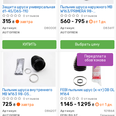
Защита шруса универсальная
Пыльник шруса наружного MB
d1-45/D65-110
W163/PRIMERA 98-
(термопластик)
0 отзывов
0 отзывов
315
560 - 795
₴
завтра
₴
от 1 дн.
Артикул:
D8000E
Артикул:
D8361T
AUTOFREN
AUTOFREN
КУПИТЬ
Выбрать цену
Передплата
обов'язкова
Пыльник шруса внутреннего
FEBI пыльник шрус (к-кт) DB GL
MB W163 98-05
M164
(термопластик)
0 отзывов
0 отзывов
725
1 145 - 1 295
₴
завтра
₴
от 1 дн.
Артикул:
D8620T
Артикул:
101864
AUTOFREN
FEBI BILSTEIN
Германия