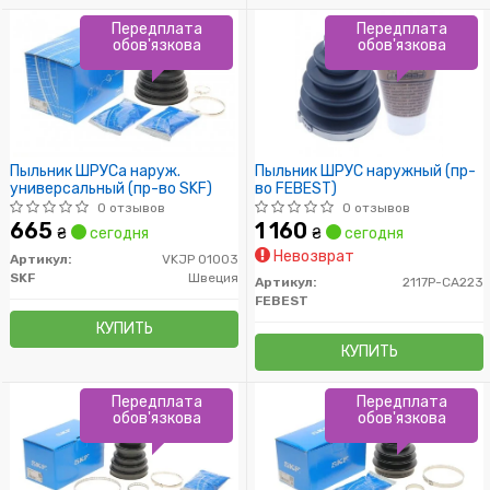
Передплата
Передплата
обов'язкова
обов'язкова
Пыльник ШРУСа наруж.
Пыльник ШРУС наружный (пр-
универсальный (пр-во SKF)
во FEBEST)
0 отзывов
0 отзывов
665
1 160
₴
сегодня
₴
сегодня
Невозврат
Артикул:
VKJP 01003
SKF
Швеция
Артикул:
2117P-CA223
FEBEST
КУПИТЬ
КУПИТЬ
Передплата
Передплата
обов'язкова
обов'язкова