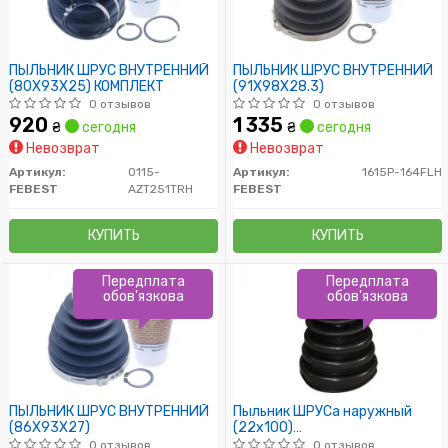
ПЫЛЬНИК ШРУС ВНУТРЕННИЙ
ПЫЛЬНИК ШРУС ВНУТРЕННИЙ
(80X93X25) КОМПЛЕКТ
(91X98X28.3)
0 отзывов
0 отзывов
920
1 335
₴
сегодня
₴
сегодня
Невозврат
Невозврат
Артикул:
0115-
Артикул:
1615P-164FLH
FEBEST
AZT251TRH
FEBEST
КУПИТЬ
КУПИТЬ
Передплата
Передплата
обов'язкова
обов'язкова
ПЫЛЬНИК ШРУС ВНУТРЕННИЙ
Пыльник ШРУСа наружный
(86X93X27)
(22x100)
BMW/Chevrolet/Citroen/Dacia/F
0 отзывов
0 отзывов