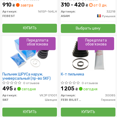
(32218) Asam
910
310 - 420
₴
завтра
₴
от 0 дн.
Артикул:
1615P-164LH
Артикул:
32218
FEBEST
ASAM
Румыния
КУПИТЬ
Выбрать цену
Передплата
Передплата
обов'язкова
обов'язкова
Пыльник ШРУСа наруж.
К-т пильника
универсальный (пр-во SKF)
0 отзывов
0 отзывов
495
1 205
₴
сегодня
₴
сегодня
Артикул:
VKJP 01001
Артикул:
30085
SKF
Швеция
FEBI BILSTEIN
Германия
КУПИТЬ
КУПИТЬ