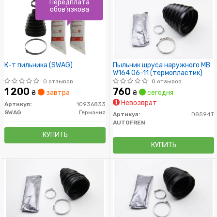
Передплата
обов'язкова
К-т пильника (SWAG)
Пыльник шруса наружного MB
W164 06-11 (термопластик)
0 отзывов
0 отзывов
1 200
760
₴
завтра
₴
сегодня
Невозврат
Артикул:
10936833
SWAG
Германия
Артикул:
D8594T
AUTOFREN
КУПИТЬ
КУПИТЬ