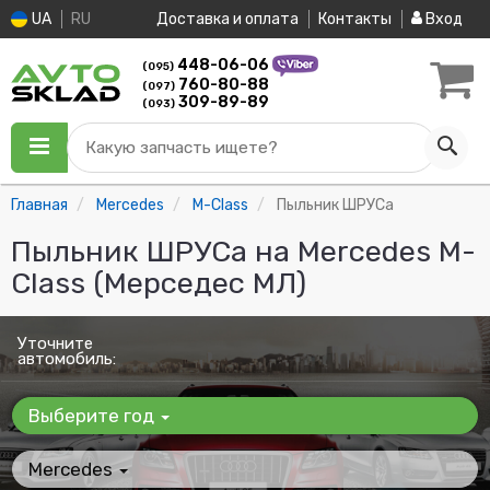
UA
RU
Доставка и оплата
Контакты
Вход
448-06-06
(095)
760-80-88
(097)
309-89-89
(093)
Какую запчасть ищете?
Главная
Mercedes
M-Class
Пыльник ШРУСа
Пыльник ШРУСа на Mercedes M-
Class (Мерседес МЛ)
Уточните
автомобиль:
Выберите год
Mercedes