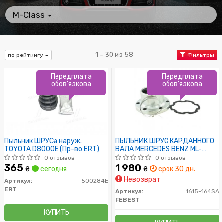
M-Class
1 - 30 из 58
по рейтингу
Фильтры
Передплата
Передплата
обов'язкова
обов'язкова
Пыльник ШРУСа наруж.
ПЫЛЬНИК ШРУС КАРДАННОГО
TOYOTA D8000E (Пр-во ERT)
ВАЛА MERCEDES BENZ ML-
CLASS 164 2004-2011
0 отзывов
0 отзывов
365
1 980
₴
сегодня
₴
срок 30 дн.
Невозврат
Артикул:
500284E
ERT
Артикул:
1615-164SA
FEBEST
КУПИТЬ