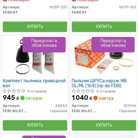
Артикул:
1615P-251
Артикул:
1617P-163
FEBEST
FEBEST
КУПИТЬ
КУПИТЬ
Передплата
Передплата
обов'язкова
обов'язкова
Комплект пылника, приводной
Пыльник ШРУСа наруж. МВ
вал
GL/ML (164) (пр-во FEBI)
0 отзывов
0 отзывов
945
1 040
₴
сегодня
₴
завтра
Артикул:
36833
Артикул:
101946
FEBI BILSTEIN
Германия
FEBI BILSTEIN
Германия
КУПИТЬ
КУПИТЬ