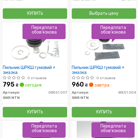
КУПИТЬ
Выбрать цену
Передплата
Передплата
обов'язкова
обов'язкова
Пильник ШРКШ гумовий +
Пильник ШРКШ гумовий +
змазка
змазка
0 отзывов
0 отзывов
795
960
₴
сегодня
₴
завтра
Артикул:
OBK51.007
Артикул:
IBK51.004
SNR NTN
SNR NTN
КУПИТЬ
КУПИТЬ
Передплата
Передплата
обов'язкова
обов'язкова