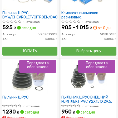
Пыльник ШРУС
Комплект пыльников
BMW/CHEVROLET/CITROEN/DACIA/FIAT/FORD/HYUNDAI/KIA/LADA
резиновых.
0 отзывов
0 отзывов
525
905 - 1 015
₴
сегодня
₴
от 0 дн.
Артикул:
VKJP01001S
Артикул:
VKJP 3155
SKF
Швеция
SKF
Швеция
КУПИТЬ
Выбрать цену
Передплата
Передплата
обов'язкова
обов'язкова
Пыльник ШРУС
ПЫЛЬНИК ШРУС ВНЕШНИЙ
КОМПЛЕКТ PVC 92X151X29.5.
0 отзывов
0 отзывов
1 230
950
₴
сегодня
₴
сегодня
Невозврат
Невозврат