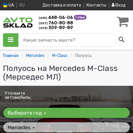
UA
RU
Доставка и оплата
Контакты
Вход
448-06-06
(095)
760-80-88
(097)
309-89-89
(093)
Какую запчасть ищете?
Главная
Mercedes
M-Class
Полуось
Полуось на Mercedes M-Class
(Мерседес МЛ)
Уточните
автомобиль:
Выберите год
Mercedes