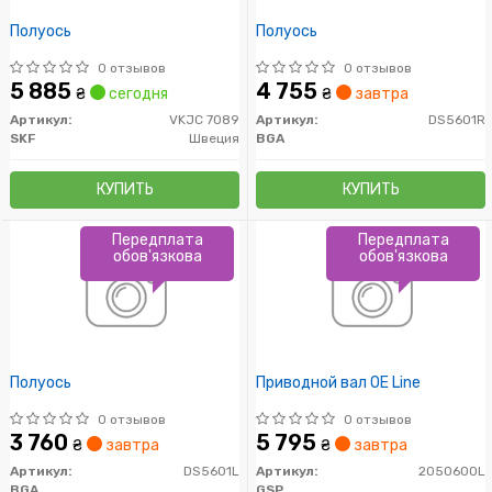
Полуось
Полуось
0 отзывов
0 отзывов
5 885
4 755
₴
сегодня
₴
завтра
Артикул:
VKJC 7089
Артикул:
DS5601R
SKF
Швеция
BGA
КУПИТЬ
КУПИТЬ
Передплата
Передплата
обов'язкова
обов'язкова
Полуось
Приводной вал OE Line
0 отзывов
0 отзывов
3 760
5 795
₴
завтра
₴
завтра
Артикул:
DS5601L
Артикул:
205060OL
BGA
GSP