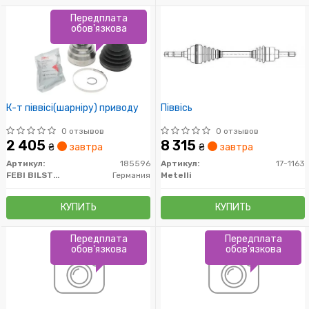
Передплата
обов'язкова
К-т піввісі(шарніру) приводу
Піввісь
0 отзывов
0 отзывов
2 405
8 315
₴
завтра
₴
завтра
Артикул:
185596
Артикул:
17-1163
FEBI BILSTEIN
Германия
Metelli
КУПИТЬ
КУПИТЬ
Передплата
Передплата
обов'язкова
обов'язкова