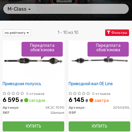
M-Class
1 - 10 из 10
по рейтингу
Фильтры
Передплата
Передплата
обов'язкова
обов'язкова
Приводная полуось
Приводной вал OE Line
0 отзывов
0 отзывов
6 595
6 145
₴
сегодня
₴
завтра
Артикул:
VKJC 7090
Артикул:
205061OL
SKF
Швеция
GSP
КУПИТЬ
КУПИТЬ