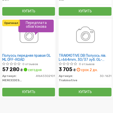
КУПИТЬ
КУПИТЬ
Передплата
Оригинал
обов'язкова
Полуось передняя правая GL
TRAKMOTIVE DB Полуось лів.
ML OFF-ROAD
L=664mm, 30/37 зуб. GL-
CLASS GL 450 CDI 4-matic 09-
0 отзывов
0 отзывов
12
57 280
3 705
₴
сегодня
₴
срок 2 дн.
Артикул:
A1643302101
Артикул:
30-1631
MERCEDES-BENZ
Trakmotive
КУПИТЬ
КУПИТЬ