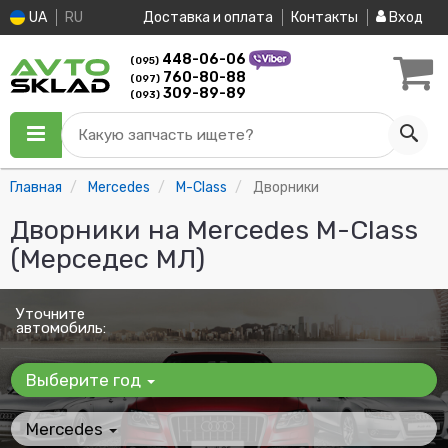
UA
RU
Доставка и оплата
Контакты
Вход
448-06-06
(095)
760-80-88
(097)
309-89-89
(093)
Какую запчасть ищете?
Главная
Mercedes
M-Class
Дворники
Дворники на Mercedes M-Class
(Мерседес МЛ)
Уточните
автомобиль:
Выберите год
Mercedes