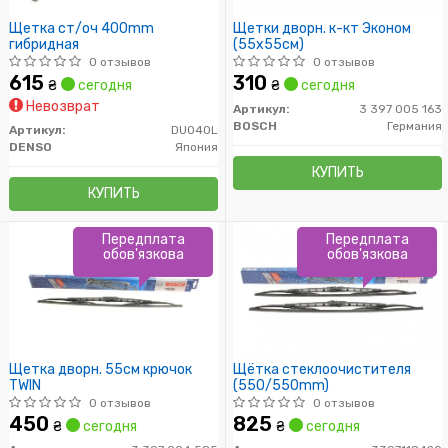
Щетка ст/оч 400mm
Щетки дворн. к-кт Эконом
гибридная
(55x55см)
0 отзывов
0 отзывов
615
310
₴
сегодня
₴
сегодня
Невозврат
Артикул:
3 397 005 163
BOSCH
Германия
Артикул:
DU040L
DENSO
Япония
КУПИТЬ
КУПИТЬ
Передплата
Передплата
обов'язкова
обов'язкова
Щетка дворн. 55см крючок
Щётка стеклоочистителя
TWIN
(550/550mm)
0 отзывов
0 отзывов
450
825
₴
сегодня
₴
сегодня