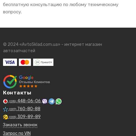
бесплатную консультацию по любому техническому
вопросу.
© 2024 «AvtoSklad.com.ua» - интернет магазин
автозапчастей
Контакты
448-06-06
(095)
760-80-88
(097)
309-89-89
(093)
Заказать звонок
Запрос по VIN