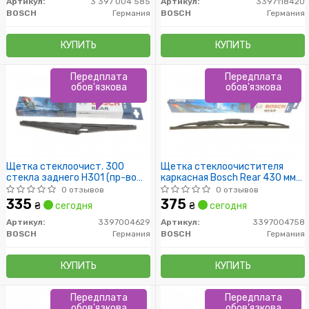
Артикул:
3 397 004 585
Артикул:
3397118420
BOSCH
Германия
BOSCH
Германия
КУПИТЬ
КУПИТЬ
Передплата
Передплата
обов'язкова
обов'язкова
Щетка стеклоочист. 300
Щетка стеклоочистителя
стекла заднего H301 (пр-во
каркасная Bosch Rear 430 мм
Bosch)
(17")
0 отзывов
0 отзывов
335
375
₴
сегодня
₴
сегодня
Артикул:
3397004629
Артикул:
3397004758
BOSCH
Германия
BOSCH
Германия
КУПИТЬ
КУПИТЬ
Передплата
Передплата
обов'язкова
обов'язкова