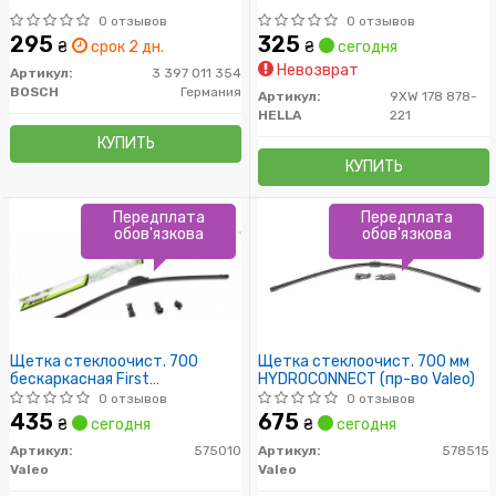
0 отзывов
0 отзывов
295
325
₴
срок 2 дн.
₴
сегодня
Невозврат
Артикул:
3 397 011 354
BOSCH
Германия
Артикул:
9XW 178 878-
HELLA
221
КУПИТЬ
КУПИТЬ
Передплата
Передплата
обов'язкова
обов'язкова
Щетка стеклоочист. 700
Щетка стеклоочист. 700 мм
бескаркасная First
HYDROCONNECT (пр-во Valeo)
Multiconnection (пр-во Valeo)
0 отзывов
0 отзывов
435
675
₴
сегодня
₴
сегодня
Артикул:
575010
Артикул:
578515
Valeo
Valeo