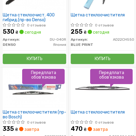
Щетка стеклоочист. 400
Щетка стеклоочистителя
гибрид.(пр-во Denso)
0 отзывов
0 отзывов
530
255
₴
сегодня
₴
сегодня
Артикул:
DU-040R
Артикул:
AD22CH550
DENSO
Япония
BLUE PRINT
КУПИТЬ
КУПИТЬ
Передплата
Передплата
обов'язкова
обов'язкова
Щетка стеклоочистителя (пр-
Щетка стеклоочистителя
во Bosch)
0 отзывов
0 отзывов
335
470
₴
завтра
₴
завтра