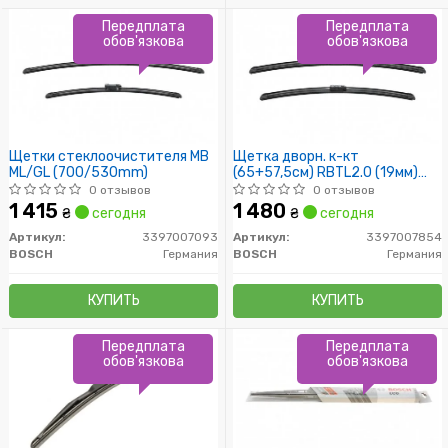
Передплата
Передплата
обов'язкова
обов'язкова
Щетки стеклоочистителя MB
Щетка дворн. к-кт
ML/GL (700/530mm)
(65+57,5см) RBTL2.0 (19мм)
безкаркас MB
0 отзывов
0 отзывов
W166/C292/X166
1 415
1 480
₴
сегодня
₴
сегодня
Артикул:
3397007093
Артикул:
3397007854
BOSCH
Германия
BOSCH
Германия
КУПИТЬ
КУПИТЬ
Передплата
Передплата
обов'язкова
обов'язкова