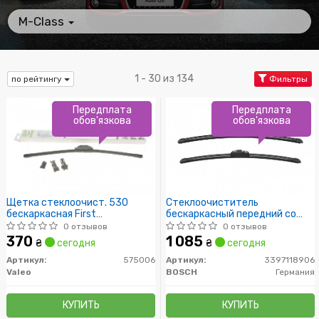
M-Class
1 - 30 из 134
по рейтингу
Фильтры
Передплата
Передплата
обов'язкова
обов'язкова
Щетка стеклоочист. 530
Стеклоочиститель
бескаркасная First
бескаркасный передний со
Multiconnection (пр-во Valeo)
спойлером (2шт) AR550S
0 отзывов
0 отзывов
Aerotwin Retrofit 550/530мм
370
1 085
₴
сегодня
₴
сегодня
Артикул:
575006
Артикул:
3397118906
Valeo
BOSCH
Германия
КУПИТЬ
КУПИТЬ