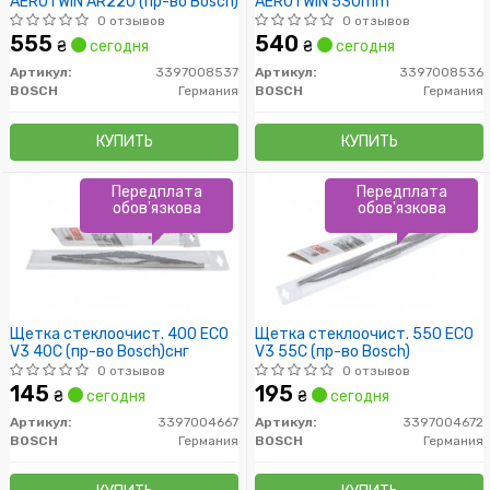
AEROTWIN AR22U (пр-во Bosch)
AEROTWIN 530mm
0 отзывов
0 отзывов
555
540
₴
сегодня
₴
сегодня
Артикул:
3397008537
Артикул:
3397008536
BOSCH
Германия
BOSCH
Германия
КУПИТЬ
КУПИТЬ
Передплата
Передплата
обов'язкова
обов'язкова
Щетка стеклоочист. 400 ECO
Щетка стеклоочист. 550 ECO
V3 40C (пр-во Bosch)снг
V3 55C (пр-во Bosch)
0 отзывов
0 отзывов
145
195
₴
сегодня
₴
сегодня
Артикул:
3397004667
Артикул:
3397004672
BOSCH
Германия
BOSCH
Германия