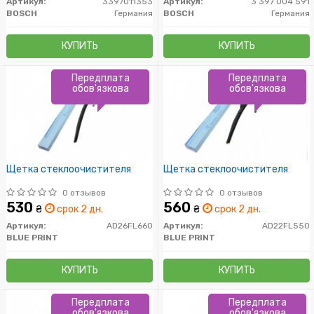
Артикул:
3397011353
Артикул:
3 397 004 591
BOSCH
Германия
BOSCH
Германия
КУПИТЬ
КУПИТЬ
Передплата
Передплата
обов'язкова
обов'язкова
Щетка стеклоочистителя
Щетка стеклоочистителя
0 отзывов
0 отзывов
530
560
₴
срок 2 дн.
₴
срок 2 дн.
Артикул:
AD26FL660
Артикул:
AD22FL550
BLUE PRINT
BLUE PRINT
КУПИТЬ
КУПИТЬ
Передплата
Передплата
обов'язкова
обов'язкова