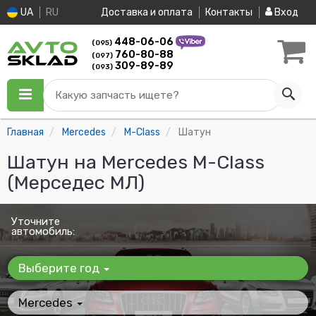
UA
RU
Доставка и оплата
Контакты
Вход
448-06-06
(095)
760-80-88
(097)
309-89-89
(093)
Какую запчасть ищете?
Главная
Mercedes
M-Class
Шатун
Шатун на Mercedes M-Class
(Мерседес МЛ)
Уточните
автомобиль:
Выберите год
Mercedes