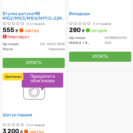
Втулка шатуна MB
Вкладыши
M102/M103/M104/M111 D=22MM
(пр-во GLYCO)
0 отзывов
0 отзывов
555
280
₴
завтра
₴
сегодня
Невозврат
Артикул:
001BB20040
MAHLE / KNECHT
300
Артикул:
55-3603 SEMI
Glyco
Германия
КУПИТЬ
КУПИТЬ
Передплата
Оригинал
обов'язкова
Шатун поршня
0 отзывов
3 200
₴
завтра