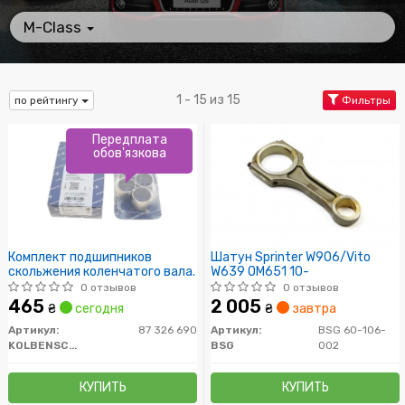
M-Class
1 - 15 из 15
по рейтингу
Фильтры
Передплата
обов'язкова
Комплект подшипников
Шатун Sprinter W906/Vito
скольжения коленчатого вала.
W639 OM651 10-
0 отзывов
0 отзывов
465
2 005
₴
сегодня
₴
завтра
Артикул:
87 326 690
Артикул:
BSG 60-106-
KOLBENSCHMIDT
BSG
002
КУПИТЬ
КУПИТЬ