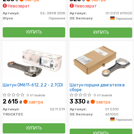
Невозврат
Невозврат
Артикул:
55-3898 SEMI
Артикул:
01 0313 611000
Glyco
Германия
OE Germany
Германия
КУПИТЬ
КУПИТЬ
Шатун OM611-612, 2.2 - 2.7CDI
Шатун поршня двигателя в
сборе
0 отзывов
0 отзывов
2 615
3 330
₴
завтра
₴
завтра
Артикул:
02.11.019
Артикул:
01 0310
TRUCKTEC
OE Germany
651000
Германия
КУПИТЬ
КУПИТЬ