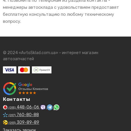
4. Позвонить по телефонам из раздела контакты -
менеджеры автосклада с удовольствием предоставят
бесплатную консультацию по любому техническому
вопросу.
© 2024 «AvtoSklad.com.ua» - интернет магазин
автозапчастей
Контакты
448-06-06
(095)
760-80-88
(097)
309-89-89
(093)
Заказать звонок