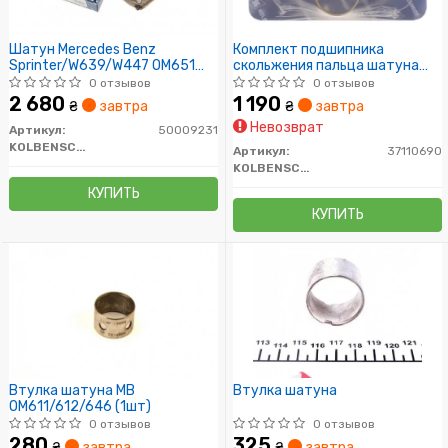
Шатун Mercedes Benz
Комплект подшипника
Sprinter/W639/W447 OM651
скольжения пальца шатуна
09->
двигателя
0 отзывов
0 отзывов
2 680
1 190
₴
завтра
₴
завтра
Невозврат
Артикул:
50009231
KOLBENSCHMIDT
Артикул:
37110690
KOLBENSCHMIDT
КУПИТЬ
КУПИТЬ
Втулка шатуна MB
Втулка шатуна
OM611/612/646 (1шт)
0 отзывов
0 отзывов
280
325
₴
завтра
₴
завтра