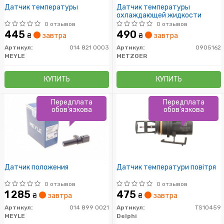
Датчик температуры
Датчик температуры
охлаждающей жидкости
0 отзывов
0 отзывов
445
490
₴
завтра
₴
завтра
Артикул:
014 821 0003
Артикул:
0905162
MEYLE
METZGER
КУПИТЬ
КУПИТЬ
Передплата
Передплата
обов'язкова
обов'язкова
Датчик положения
Датчик температури повітря
0 отзывов
0 отзывов
1 285
475
₴
завтра
₴
завтра
Артикул:
014 899 0021
Артикул:
TS10459
MEYLE
Delphi