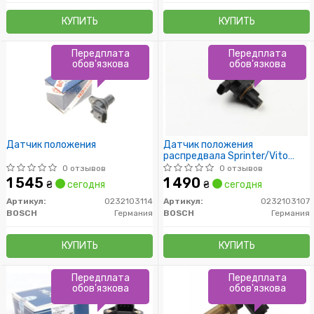
КУПИТЬ
КУПИТЬ
Передплата
Передплата
обов'язкова
обов'язкова
Датчик положения
Датчик положения
распредвала Sprinter/Vito
(639/447) OM651 0
0 отзывов
0 отзывов
1 545
1 490
₴
сегодня
₴
сегодня
Артикул:
0232103114
Артикул:
0232103107
BOSCH
Германия
BOSCH
Германия
КУПИТЬ
КУПИТЬ
Передплата
Передплата
обов'язкова
обов'язкова