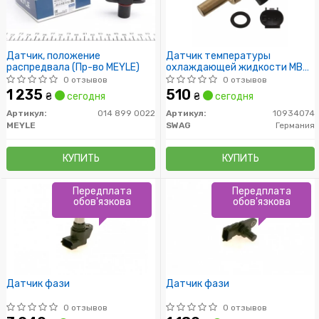
Датчик, положение
Датчик температуры
распредвала (Пр-во MEYLE)
охлаждающей жидкости MB
Sprinter, Vito
0 отзывов
0 отзывов
1 235
510
₴
сегодня
₴
сегодня
Артикул:
014 899 0022
Артикул:
10934074
MEYLE
SWAG
Германия
КУПИТЬ
КУПИТЬ
Передплата
Передплата
обов'язкова
обов'язкова
Датчик фази
Датчик фази
0 отзывов
0 отзывов