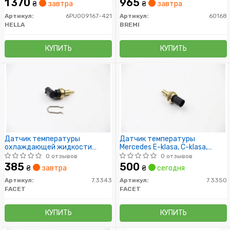
1 370
965
₴
завтра
₴
завтра
Артикул:
6PU009167-421
Артикул:
60168
HELLA
BREMI
КУПИТЬ
КУПИТЬ
Датчик температуры
Датчик температуры
охлаждающей жидкости
Mercedes E-klasa, C-klasa,
Sprinter 906/Vito(OM
Sprinter 95- 2.0D/2.5D/3.0D
0 отзывов
0 отзывов
651/642/M112/M272)
385
500
₴
завтра
₴
сегодня
Артикул:
7.3343
Артикул:
7.3350
FACET
FACET
КУПИТЬ
КУПИТЬ