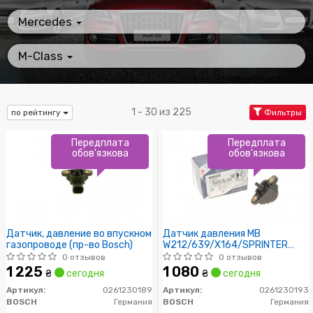
Mercedes
M-Class
1 - 30 из 225
по рейтингу
Фильтры
Передплата
Передплата
обов'язкова
обов'язкова
Датчик, давление во впускном
Датчик давления MB
газопроводе (пр-во Bosch)
W212/639/X164/SPRINTER
(пр-во Bosch)
0 отзывов
0 отзывов
1 225
1 080
₴
сегодня
₴
сегодня
Артикул:
0261230189
Артикул:
0261230193
BOSCH
Германия
BOSCH
Германия