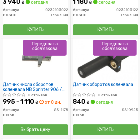
3 940
1 180
₴
сегодня
₴
сегодня
Артикул:
0232103022
Артикул:
0232103122
BOSCH
Германия
BOSCH
Германия
КУПИТЬ
КУПИТЬ
Передплата
Передплата
обов'язкова
обов'язкова
Датчик числа оборотов
Датчик оборотов коленвала
коленвала MB Sprinter 906 /
Vito 639 (OM 642)
0 отзывов
0 отзывов
995 - 1 110
840
₴
от 0 дн.
₴
сегодня
Артикул:
SS11178
Артикул:
SS10925
Delphi
Delphi
Выбрать цену
КУПИТЬ