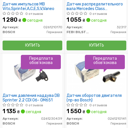
Датчик импульсов MB
Датчик распределительного
Vito,Sprinter,A,C,E,S,V,Vaneo
вала Mercedes Class
A//B/C/E/Sprinter/Vaneo \'97-
0 отзывов
0 отзывов
1 280
1 055
₴
сегодня
₴
сегодня
Артикул:
0261210170
Артикул:
32317
BOSCH
Германия
FEBI BILSTEIN
Германия
КУПИТЬ
КУПИТЬ
Передплата
Передплата
обов'язкова
обов'язкова
Датчик давления наддува DB
Датчик оборотов двигателя
Sprinter 2.2 CDI 06- OM651
(пр-во Bosch)
0 отзывов
0 отзывов
1 135
1 550
₴
сегодня
₴
сегодня
Артикул:
0261230439
Артикул:
0261210141
BOSCH
Германия
BOSCH
Германия