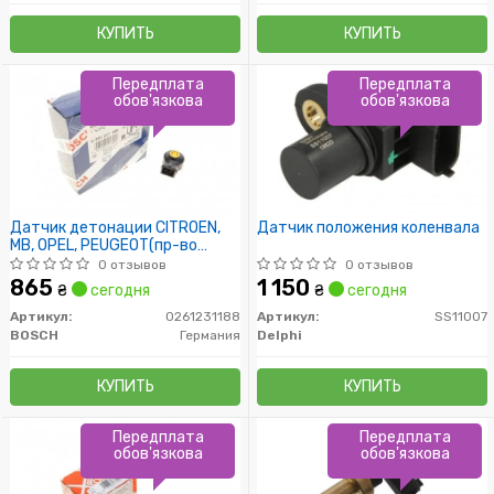
КУПИТЬ
КУПИТЬ
Передплата
Передплата
обов'язкова
обов'язкова
Датчик детонации CITROEN,
Датчик положения коленвала
MВ, OPEL, PEUGEOT(пр-во
Bosch)
0 отзывов
0 отзывов
865
1 150
₴
сегодня
₴
сегодня
Артикул:
0261231188
Артикул:
SS11007
BOSCH
Германия
Delphi
КУПИТЬ
КУПИТЬ
Передплата
Передплата
обов'язкова
обов'язкова