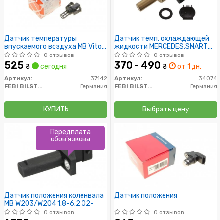
Датчик температуры
Датчик темп. охлаждающей
впускаемого воздуха MB Vito,
жидкости MERCEDES,SMART
Sprinter (пр-во FEBI)
(пр-во FEBI)
0 отзывов
0 отзывов
525
370 - 490
₴
сегодня
₴
от 1 дн.
Артикул:
37142
Артикул:
34074
FEBI BILSTEIN
Германия
FEBI BILSTEIN
Германия
КУПИТЬ
Выбрать цену
Передплата
обов'язкова
Датчик положения коленвала
Датчик положения
MB W203/W204 1.8-6.2 02-
0 отзывов
0 отзывов