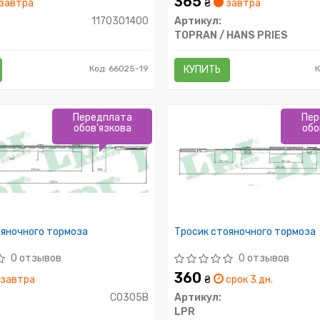
365
завтра
₴
завтра
1170301400
Артикул:
TOPRAN / HANS PRIES
Код: 66025-19
КУПИТЬ
Передплата
Пер
обов'язкова
обо
ояночного тормоза
Тросик стояночного тормоза
0 отзывов
0 отзывов
360
завтра
₴
срок 3 дн.
C0305B
Артикул:
LPR