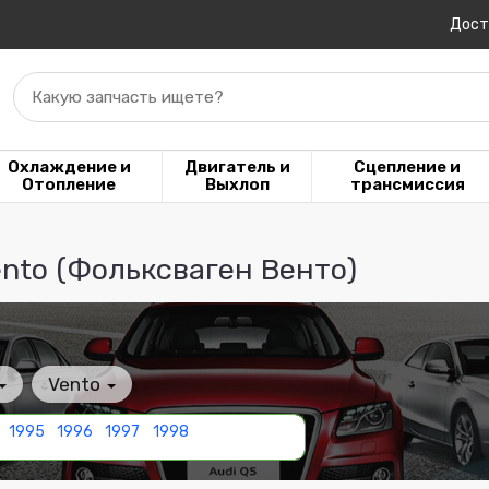
Дост
Какую запчасть ищете?
Охлаждение и
Двигатель и
Сцепление и
Отопление
Выхлоп
трансмиссия
ento (Фольксваген Венто)
Vento
1995
1996
1997
1998