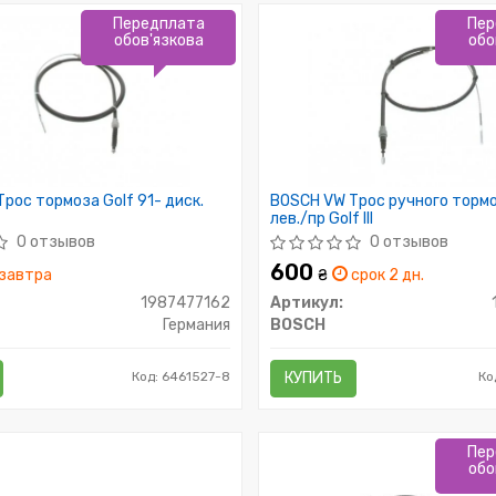
Передплата
Пер
обов'язкова
обо
рос тормоза Golf 91- диск.
BOSCH VW Трос ручного тормо
лев./пр Golf III
0 отзывов
0 отзывов
600
завтра
₴
срок 2 дн.
1987477162
Артикул:
Германия
BOSCH
Код: 6461527-8
КУПИТЬ
Ко
Пер
обо