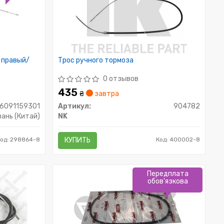
 правый/
Трос ручного тормоза
0 отзывов
435
₴
завтра
6091159301
Артикул:
904782
ань (Китай)
NK
Код: 298864-8
КУПИТЬ
Код: 400002-8
Передплата
обов'язкова