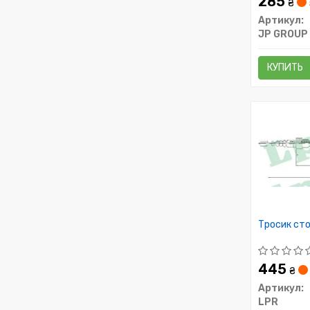
285
₴
Артикул:
JP GROUP
КУПИТЬ
Тросик ст
445
₴
Артикул:
LPR