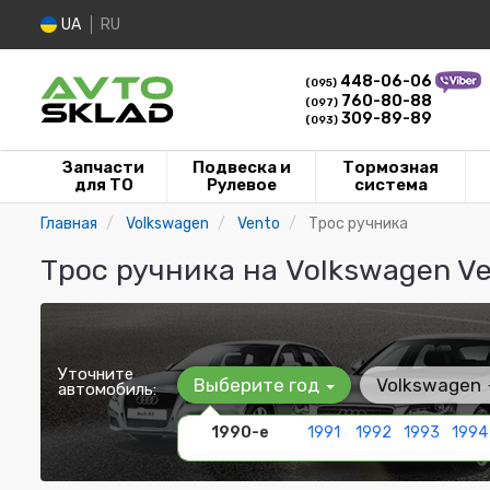
UA
RU
448-06-06
(095)
760-80-88
(097)
309-89-89
(093)
Запчасти
Подвеска и
Тормозная
для ТО
Рулевое
система
Главная
Volkswagen
Vento
Трос ручника
Трос ручника на Volkswagen V
Уточните
Выберите год
Volkswagen
автомобиль:
1990-е
1991
1992
1993
1994