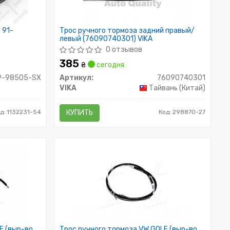
 91-
Трос ручного тормоза задний правый/
левый (76090740301) VIKA
0 отзывов
385
₴
сегодня
9-98505-SX
Артикул:
76090740301
VIKA
Тайвань (Китай)
д: 1132231-54
КУПИТЬ
Код: 298870-27
F (выр-во
Трос ручного тормоза VW GOLF (выр-во