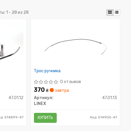
ты:
1 - 28 из 28
Трос ручника
0 отзывов
370
₴
завтра
47.01.12
Артикул:
47.01.13
LINEX
од: 514899-47
КУПИТЬ
Код: 514900-47