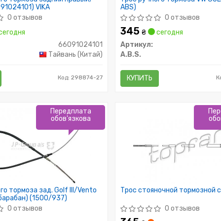
91024101) VIKA
ABS)
0 отзывов
0 отзывов
345
сегодня
₴
сегодня
66091024101
Артикул:
Тайвань (Китай)
A.B.S.
Код: 298874-27
КУПИТЬ
К
Передплата
Пер
обов'язкова
обо
о тормоза зад. Golf III/Vento
Трос стояночной тормозной 
(барабан) (1500/937)
0 отзывов
0 отзывов