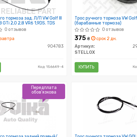
о тормоза зад. Л/П VW Golf III
Трос ручного тормоза VW Golf
,8 GTi 2,0 2,8 VR6 1,9DS. TDS
(барабанные тормоза)
0 отзывов
0 отзывов
375
завтра
₴
срок 2 дн.
904783
Артикул:
2
STELLOX
Код: 156649-4
КУПИТЬ
Ко
Передплата
обов'язкова
го тормоза задний правый/
Трос ручного тормоза VW GOL