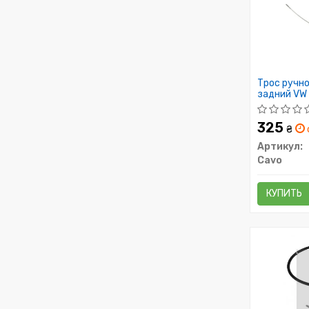
Трос ручн
задний VW G
325
₴
Артикул:
Cavo
КУПИТЬ