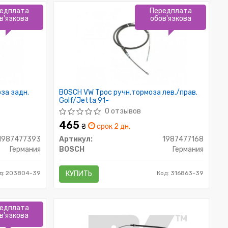
едплата
Передплата
в'язкова
обов'язкова
за задн.
BOSCH VW Трос ручн.тормоза лев./прав.
Golf/Jetta 91-
0 отзывов
465
₴
срок 2 дн.
1987477393
Артикул:
1987477168
Германия
BOSCH
Германия
д: 203804-39
КУПИТЬ
Код: 316863-39
едплата
в'язкова