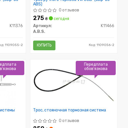
ABS)
0 отзывов
275
₴
сегодня
K11376
Артикул:
K11466
A.B.S.
од: 1109055-2
КУПИТЬ
Код: 1109056-2
едплата
Передплата
в'язкова
обов'язкова
системы
Трос, стояночная тормозная система
0 отзывов