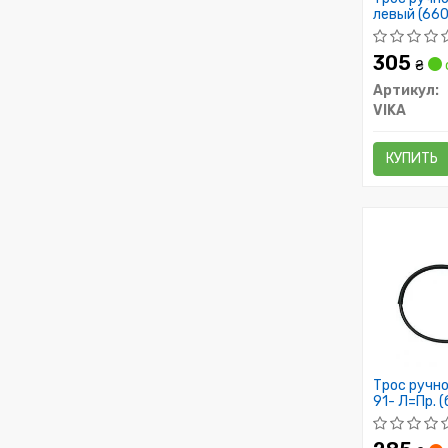
левый (660
305
₴
Артикул:
VIKA
КУПИТЬ
Трос ручног
91- Л=Пр. 