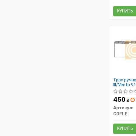
КУПИТЬ
Трос ручно
III/Vento 
1613/1100
450
₴
Артикул:
COFLE
КУПИТЬ