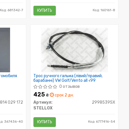
Код: 681342-7
КУПИТЬ
Код: 160161-8
томобиля
Трос ручного гальма (лівий/правий,
барабанні) VW Golf/Vento all <99
0 отзывов
425
₴
срок 2 дн.
814 029 172
Артикул:
2998539SX
STELLOX
од: 367436-40
КУПИТЬ
Код: 6777416-54