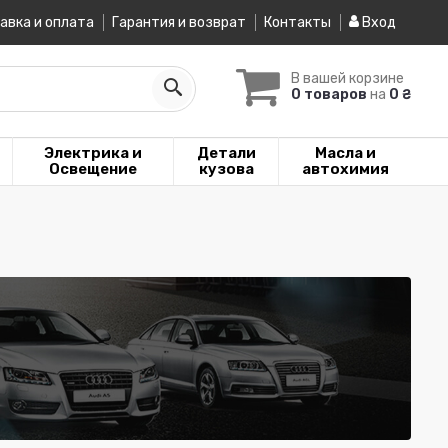
авка и оплата
Гарантия и возврат
Контакты
Вход
В вашей корзине
0 товаров
на
0 ₴
Электрика и
Детали
Масла и
Освещение
кузова
автохимия