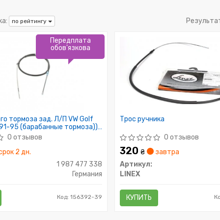
а:
Результа
по рейтингу
Передплата
обов'язкова
го тормоза зад. Л/П VW Golf
Трос ручника
9/91-95 (барабанные тормоза))
0 отзывов
0 отзывов
320
срок 2 дн.
₴
завтра
1 987 477 338
Артикул:
Германия
LINEX
Код: 156392-39
КУПИТЬ
К