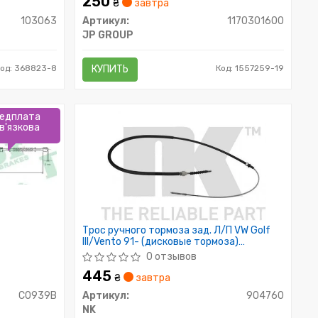
250
₴
завтра
103063
Артикул:
1170301600
JP GROUP
Код: 368823-8
КУПИТЬ
Код: 1557259-19
едплата
в'язкова
Трос ручного тормоза зад. Л/П VW Golf
III/Vento 91- (дисковые тормоза)
1613/1100
0 отзывов
445
₴
завтра
C0939B
Артикул:
904760
NK