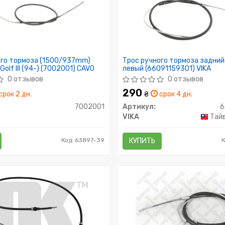
ого тормоза (1500/937mm)
Трос ручного тормоза задний
olf III (94-) (7002001) CAVO
левый (66091159301) VIKA
0 отзывов
0 отзывов
290
срок 2 дн.
₴
срок 4 дн.
7002001
Артикул:
6
VIKA
Тайв
Код: 63897-39
КУПИТЬ