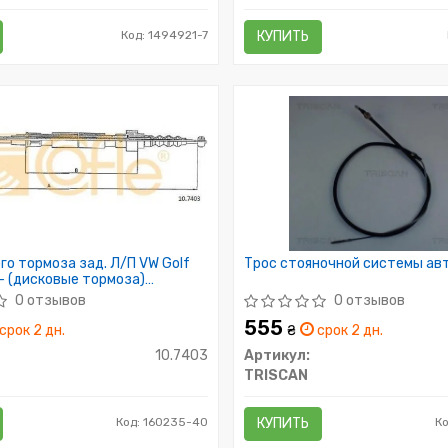
Код: 1494921-7
КУПИТЬ
го тормоза зад. Л/П VW Golf
Трос стояночной системы ав
91- (дисковые тормоза)
0 отзывов
0 отзывов
555
срок 2 дн.
₴
срок 2 дн.
10.7403
Артикул:
TRISCAN
Код: 160235-40
КУПИТЬ
К