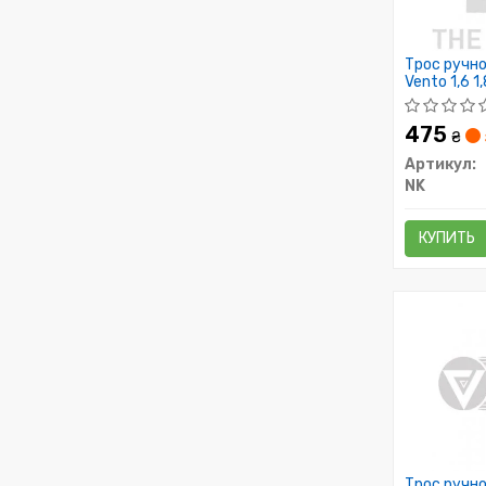
Трос ручног
Vento 1,6 1
475
₴
Артикул:
NK
КУПИТЬ
Трос ручно