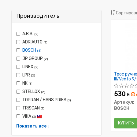
Сортировк
Производитель
A.B.S.
(2)
ADRIAUTO
(3)
BOSCH
(4)
JP GROUP
(2)
LINEX
(2)
Трос ручно
LPR
(2)
III/Vento 
NK
1500/937
(3)
STELLOX
(2)
530
₴
TOPRAN / HANS PRIES
(1)
Артикул:
TRISCAN
BOSCH
(1)
VIKA
(3)
КУПИТЬ
Показать все ↓