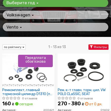
Выберите год
Volkswagen
Vento
1 - 13 из 13
по рейтингу
Фильтры
Передплата
обов'язкова
Ремкомплект, главный
Рем. к-т главн. торм. цил. VW
тормозной цилиндр D1310 (пр-
POLO CLаSSIC, SEAT
во ERT)
0 отзывов
0 отзывов
160
270 - 380
₴
сегодня
₴
от 0 дн.
Артикул:
200421
Артикул:
D1402