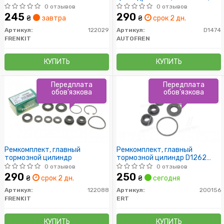
20,6mm
0 отзывов
0 отзывов
245
290
₴
завтра
₴
срок 2 дн.
Артикул:
122029
Артикул:
D1474
FRENKIT
AUTOFREN
КУПИТЬ
КУПИТЬ
Передплата
Передплата
обов'язкова
обов'язкова
Ремкомплект, главный
Ремкомплект, главный
тормозной цилиндр
тормозной цилиндр D1262
(пр-во ERT)
0 отзывов
0 отзывов
290
250
₴
срок 2 дн.
₴
сегодня
Артикул:
122088
Артикул:
200156
FRENKIT
ERT
КУПИТЬ
КУПИТЬ