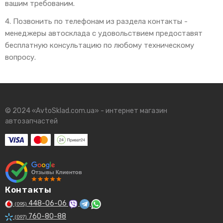
вашим требованим.
4. Позвонить по телефонам из раздела контакты -
менеджеры автосклада с удовольствием предоставят
бесплатную консультацию по любому техническому
вопросу.
© 2024 «AvtoSklad.com.ua» - интернет магазин
автозапчастей
Контакты
448-06-06
(095)
760-80-88
(097)