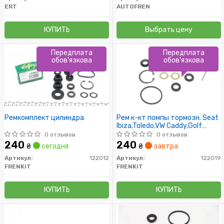
ERT
AUTOFREN
КУПИТЬ
Выбрать цену
Передплата
Передплата
обов'язкова
обов'язкова
Ремкомплект цилиндра
Рем к-кт помпы тормозн. Seat
Ibiza,Toledo,VW Caddy,Golf
III,T4,Vento (ATE 22,2mm)
0 отзывов
0 отзывов
240
240
₴
сегодня
₴
завтра
Артикул:
122012
Артикул:
122019
FRENKIT
FRENKIT
КУПИТЬ
КУПИТЬ