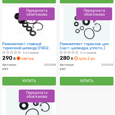
Передплата
Передплата
обов'язкова
обов'язкова
Ремкомплект, главный
Ремкомплект тормозов. цил.
тормозной цилиндр D1402
(част. цилиндра, уплотн..)
(пр-во ERT)
0 отзывов
0 отзывов
290
280
₴
завтра
₴
срок 2 дн.
Артикул:
200088
Артикул:
200055
ERT
ERT
КУПИТЬ
КУПИТЬ
Передплата
обов'язкова