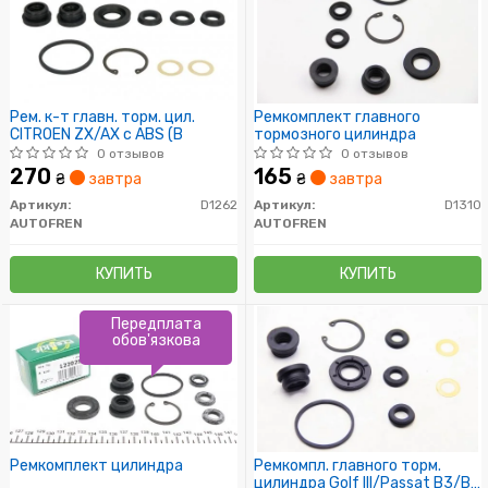
Рем. к-т главн. торм. цил.
Ремкомплект главного
CITROEN ZX/AX с ABS (B
тормозного цилиндра
0 отзывов
0 отзывов
270
165
₴
завтра
₴
завтра
Артикул:
D1262
Артикул:
D1310
AUTOFREN
AUTOFREN
КУПИТЬ
КУПИТЬ
Передплата
обов'язкова
Ремкомплект цилиндра
Ремкомпл. главного торм.
цилиндра Golf III/Passat B3/B4