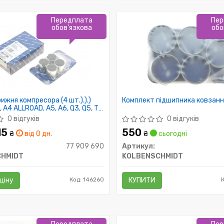
Передплата
Пер
обов'язкова
обо
ижня компресора (4 шт.).).)
Комплект підшипника ковзанн
, A4 ALLROAD, A5, A6, Q3, Q5, TT
BRA, ALTEA, ALTEA XL, EXEO,
0 відгуків
0 відгуків
ON, TOLEDO III SKODA OCTAVIA,
15
550
TI 1.8/2.0/2.0ALK 09.04-
₴
від 0 дн.
₴
сьогодні
77 909 690
Артикул:
HMIDT
KOLBENSCHMIDT
ціну
Код: 146260
КУПИТИ