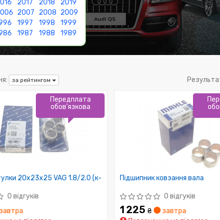
016
2017
2018
2019
2006
2007
2008
2009
996
1997
1998
1999
986
1987
1988
1989
я:
Результа
за рейтингом
Передплата
Пер
обов'язкова
обо
улки 20x23x25 VAG 1.8/2.0 (к-
Підшипник ковзання вала
0 відгуків
0 відгуків
1 225
завтра
₴
завтра