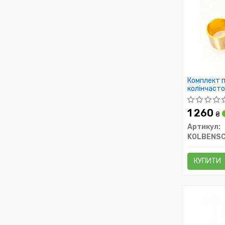
Комплект п
колінчастог
1 260
₴
Артикул:
KOLBENSC
КУПИТИ