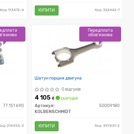
Код: 113472-4
КУПИТИ
Код: 322442-7
едплата
Передплата
в'язкова
обов'язкова
Шатун поршня двигуна
0 відгуків
4 105
₴
сьогодні
77 151 690
Артикул:
50009180
KOLBENSCHMIDT
Код: 214355-2
КУПИТИ
Код: 397431-2