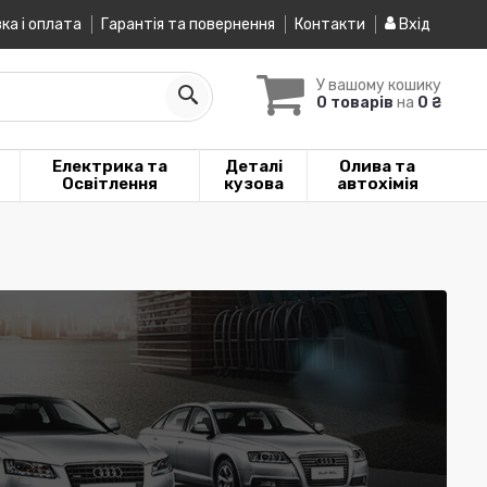
ка і оплата
Гарантія та повернення
Контакти
Вхід
У вашому кошику
0 товарів
на
0 ₴
Електрика та
Деталі
Олива та
Освітлення
кузова
автохімія