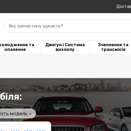
Достав
Яку запчастину шукаєте?
холодження та
Двигун і Система
Зчеплення та
опалення
вихлопу
трансмісія
біля:
ріть модель