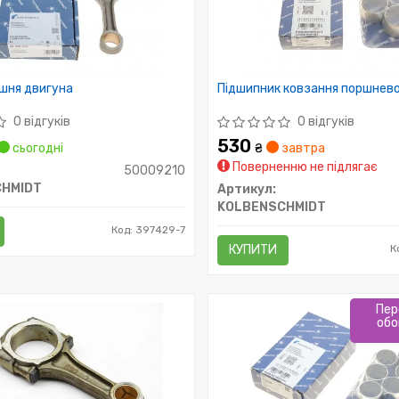
шня двигуна
Підшипник ковзання поршнево
0 відгуків
0 відгуків
530
сьогодні
₴
завтра
Поверненню не підлягає
50009210
HMIDT
Артикул:
KOLBENSCHMIDT
Код: 397429-7
КУПИТИ
К
Пер
обо