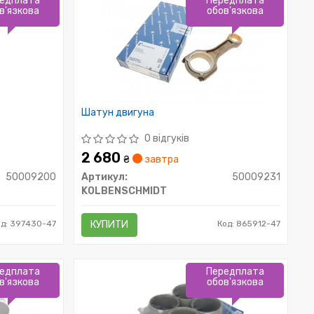
едплата
Передплата
в'язкова
обов'язкова
Шатун двигуна
0 відгуків
2 680
₴
завтра
50009200
Артикул:
50009231
KOLBENSCHMIDT
од: 397430-47
КУПИТИ
Код: 865912-47
едплата
Передплата
в'язкова
обов'язкова