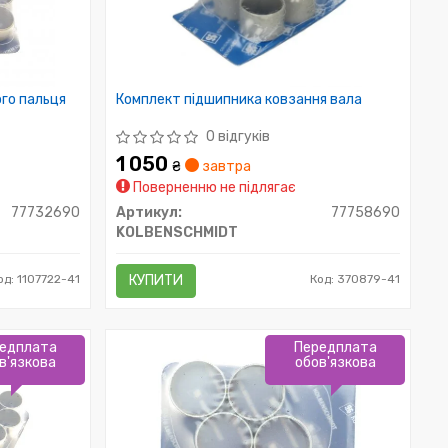
го пальця
Комплект підшипника ковзання вала
0 відгуків
1 050
₴
завтра
Поверненню не підлягає
77732690
Артикул:
77758690
KOLBENSCHMIDT
од: 1107722-41
КУПИТИ
Код: 370879-41
едплата
Передплата
в'язкова
обов'язкова