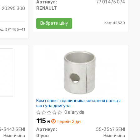
Артикул:
77 01 475 074
RENAULT
S 20295 300
Вибрати ціну
Код: 42330
од: 391455-41
Комтплект підшипника ковзання пальця
шатуна двигуна
0 відгуків
115
₴
термін 2 дн.
5-3443 SEMI
Артикул:
55-3567 SEMI
Німеччина
Glyco
Німеччина