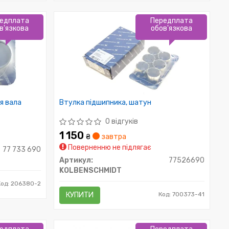
едплата
Передплата
в'язкова
обов'язкова
я вала
Втулка підшипника, шатун
0 відгуків
1 150
₴
завтра
Поверненню не підлягає
77 733 690
Артикул:
77526690
KOLBENSCHMIDT
Код: 206380-2
КУПИТИ
Код: 700373-41