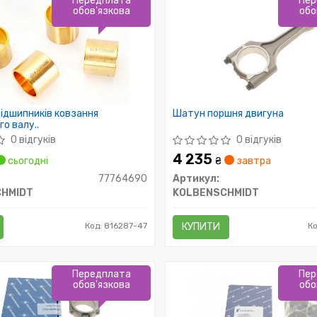
Передплата
Пер
обов'язкова
обо
ідшипників ковзання
Шатун поршня двигуна
о валу..
0 відгуків
0 відгуків
4 235
сьогодні
₴
завтра
77764690
Артикул:
HMIDT
KOLBENSCHMIDT
Код: 816287-47
КУПИТИ
К
Передплата
Пер
обов'язкова
обо