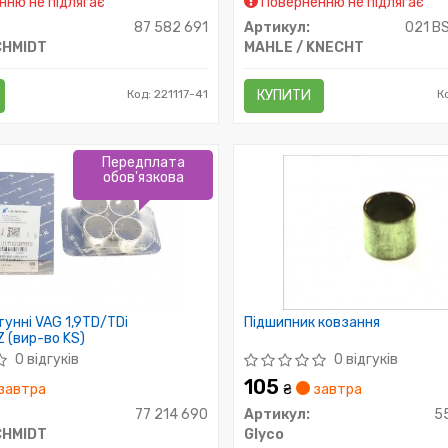
ню не підлягає
Поверненню не підлягає
87 582 691
Артикул:
021 B
HMIDT
MAHLE / KNECHT
Код: 221117-41
КУПИТИ
К
Передплата
обов'язкова
унні VAG 1,9TD/TDi
Підшипник ковзання
 (вир-во KS)
0 відгуків
0 відгуків
105
завтра
₴
завтра
77 214 690
Артикул:
5
HMIDT
Glyco