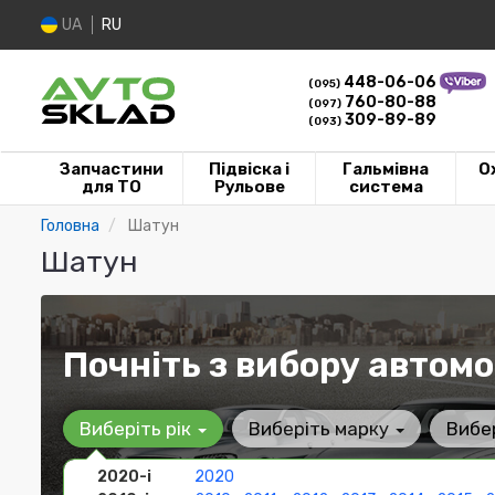
UA
RU
448-06-06
(095)
760-80-88
(097)
309-89-89
(093)
Запчастини
Підвіска і
Гальмівна
О
для ТО
Рульове
система
Головна
Шатун
Шатун
Почніть з вибору автомо
Виберіть рік
Виберіть марку
Вибе
2020-і
2020