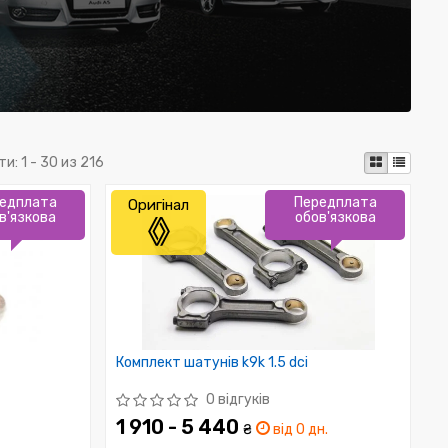
ти:
1 - 30 из 216
едплата
Передплата
Оригінал
в'язкова
обов'язкова
Комплект шатунів k9k 1.5 dci
0 відгуків
1 910 - 5 440
₴
від 0 дн.