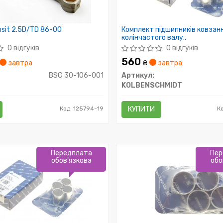
sit 2.5D/TD 86-00
Комплект підшипників ковзан
колінчастого валу..
0 відгуків
0 відгуків
560
завтра
₴
завтра
BSG 30-106-001
Артикул:
KOLBENSCHMIDT
Код: 125794-19
КУПИТИ
К
Передплата
Пер
обов'язкова
обо