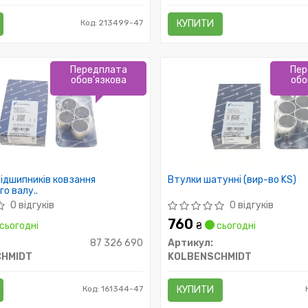
Код: 213499-47
КУПИТИ
Передплата
Пер
обов'язкова
обо
ідшипників ковзання
Втулки шатунні (вир-во KS)
о валу..
0 відгуків
0 відгуків
760
сьогодні
₴
сьогодні
87 326 690
Артикул:
HMIDT
KOLBENSCHMIDT
Код: 161344-47
КУПИТИ