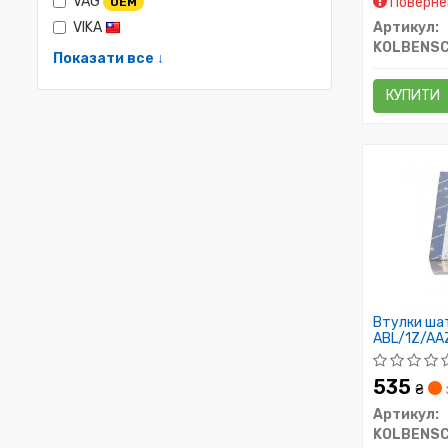
VAG
Повернен
OEM
VIKA
Артикул:
KOLBENSC
Показати все ↓
КУПИТИ
Втулки шат
ABL/1Z/AAZ
535
₴
Артикул:
KOLBENSC