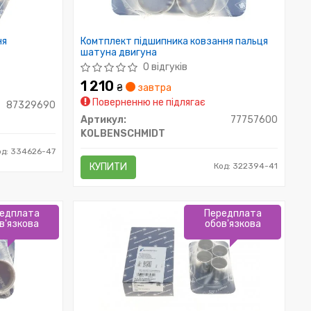
ня
Комтплект підшипника ковзання пальця
шатуна двигуна
0 відгуків
1 210
₴
завтра
Поверненню не підлягає
87329690
Артикул:
77757600
KOLBENSCHMIDT
од: 334626-47
КУПИТИ
Код: 322394-41
едплата
Передплата
в'язкова
обов'язкова