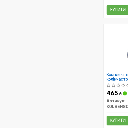
КУПИТИ
Комплект п
колінчастог
465
₴
Артикул:
KOLBENSC
КУПИТИ