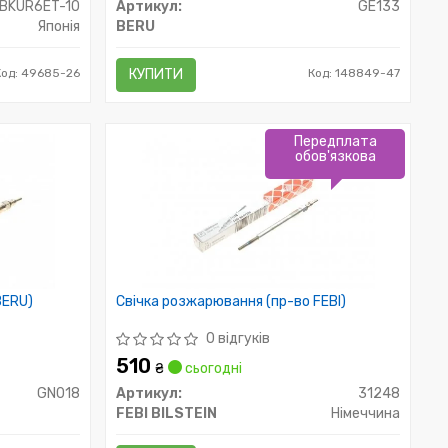
BKUR6ET-10
Артикул:
GE133
Японія
BERU
Код: 49685-26
КУПИТИ
Код: 148849-47
Передплата
обов'язкова
BERU)
Свічка розжарювання (пр-во FEBI)
0 відгуків
510
₴
сьогодні
GN018
Артикул:
31248
FEBI BILSTEIN
Німеччина