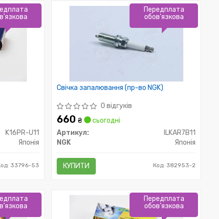
едплата
Передплата
в'язкова
обов'язкова
Свічка запалювання (пр-во NGK)
0 відгуків
660
₴
сьогодні
K16PR-U11
Артикул:
ILKAR7B11
Японія
NGK
Японія
Код: 33796-53
КУПИТИ
Код: 382953-2
едплата
Передплата
в'язкова
обов'язкова