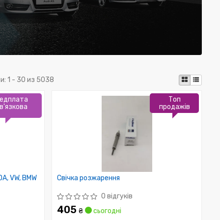
и:
1 - 30 из 5038
едплата
Топ
в'язкова
продажів
DA, VW, BMW
Свічка розжарення
0 відгуків
405
₴
сьогодні