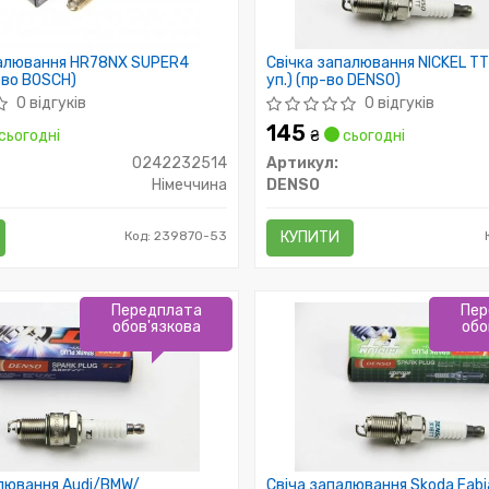
палювання HR78NX SUPER4
Свічка запалювання NICKEL TT 
-во BOSCH)
уп.) (пр-во DENSO)
0 відгуків
0 відгуків
145
сьогодні
₴
сьогодні
0242232514
Артикул:
Німеччина
DENSO
Код: 239870-53
КУПИТИ
Передплата
Пер
обов'язкова
обо
лювання Audi/BMW/
Свіча запалювання Skoda Fabi