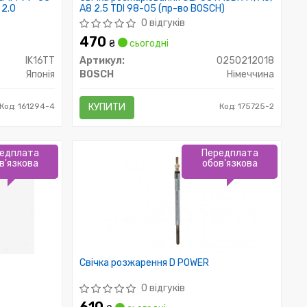
 2.0
A8 2.5 TDI 98-05 (пр-во BOSCH)
0 відгуків
470
₴
сьогодні
IK16TT
Артикул:
0250212018
Японія
BOSCH
Німеччина
Код: 161294-4
КУПИТИ
Код: 175725-2
едплата
Передплата
в'язкова
обов'язкова
Свічка розжарення D POWER
0 відгуків