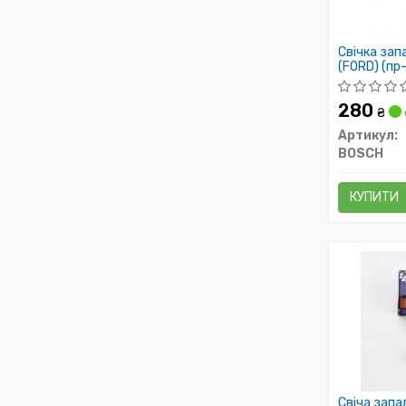
Свічка за
(FORD) (пр
280
₴
Артикул:
BOSCH
КУПИТИ
Свіча запа