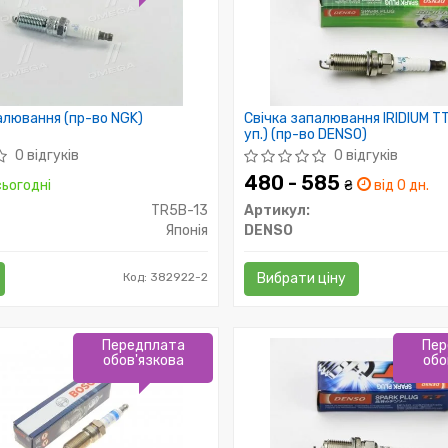
алювання (пр-во NGK)
Свічка запалювання IRIDIUM TT 
уп.) (пр-во DENSO)
0 відгуків
0 відгуків
480 - 585
ьогодні
₴
від 0 дн.
TR5B-13
Артикул:
Японія
DENSO
Код: 382922-2
Вибрати ціну
Передплата
Пер
обов'язкова
обо