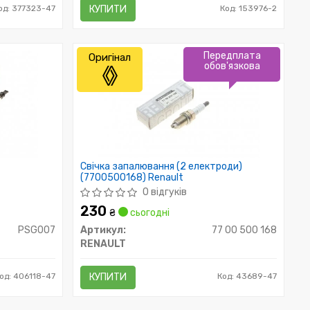
од: 377323-47
КУПИТИ
Код: 153976-2
Передплата
Оригінал
обов'язкова
Свічка запалювання (2 електроди)
(7700500168) Renault
0 відгуків
230
₴
сьогодні
PSG007
Артикул:
77 00 500 168
RENAULT
од: 406118-47
КУПИТИ
Код: 43689-47