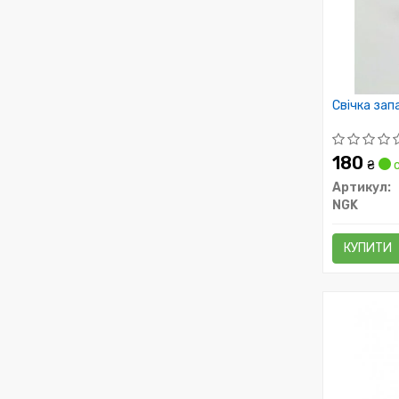
Свічка зап
180
₴
с
Артикул:
NGK
КУПИТИ