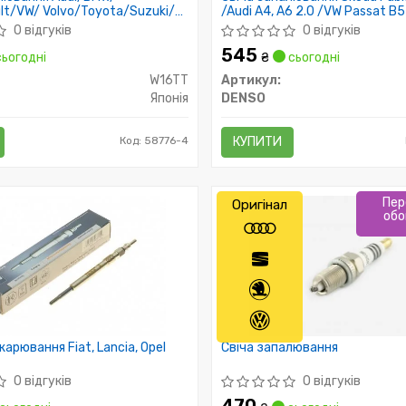
lt/VW/ Volvo/Toyota/Suzuki/
/Audi A4, A6 2.0 /VW Passat B5
/Mazda
0 відгуків
0 відгуків
545
ьогодні
₴
сьогодні
W16TT
Артикул:
Японія
DENSO
Код: 58776-4
КУПИТИ
Пер
Оригінал
обо
арювання Fiat, Lancia, Opel
Свіча запалювання
0 відгуків
0 відгуків