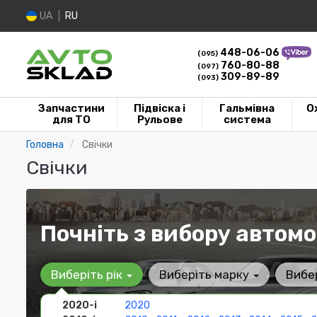
UA
RU
448-06-06
(095)
760-80-88
(097)
309-89-89
(093)
Запчастини
Підвіска і
Гальмівна
О
для ТО
Рульове
система
Головна
Свічки
Свічки
Почніть з вибору автомо
Виберіть рік
Виберіть марку
Вибе
2020-і
2020