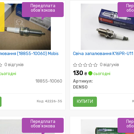
Передплата
Пер
обов'язкова
обо
лювання (18855-10060) Mobis
Свіча запалювання K16PR-U11
0 відгуків
0 відгуків
130
сьогодні
₴
сьогодні
18855-10060
Артикул:
DENSO
Код: 42226-35
КУПИТИ
Передплата
Пер
обов'язкова
обо