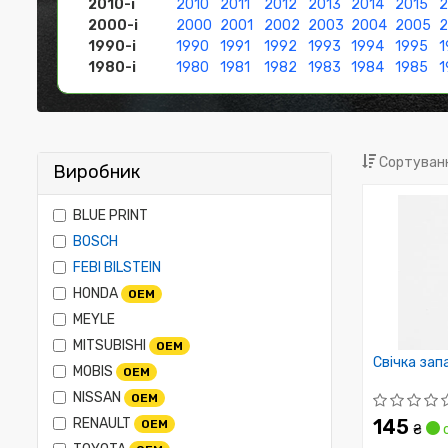
2010-і
2010
2011
2012
2013
2014
2015
2
2000-і
2000
2001
2002
2003
2004
2005
1990-і
1990
1991
1992
1993
1994
1995
1
1980-і
1980
1981
1982
1983
1984
1985
1
Сортуванн
Виробник
BLUE PRINT
BOSCH
FEBI BILSTEIN
HONDA
OEM
MEYLE
MITSUBISHI
OEM
Свічка зап
MOBIS
OEM
NISSAN
OEM
RENAULT
145
OEM
₴
с