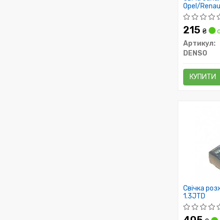
Opel/Renau
Mitsubishi
215
₴
с
Артикул:
DENSO
КУПИТИ
Свічка розж
1.3JTD