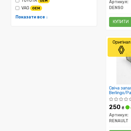
TOYOTA
OEM
Артикул:
DENSO
VAG
OEM
Показати все ↓
КУПИТИ
Оригінал
Свіча зап
Berlingo/P
Kangoo 1.4/
250
₴
Артикул:
RENAULT