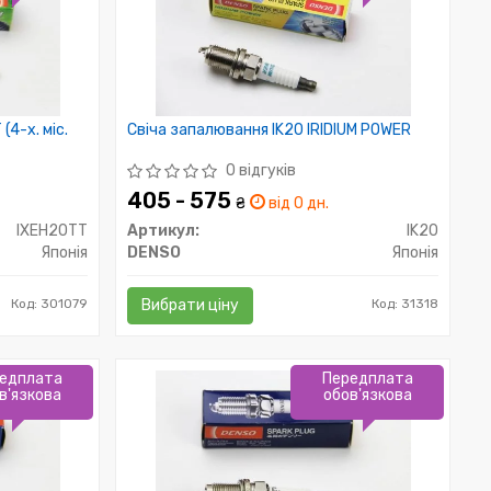
(4-х. міс.
Свіча запалювання IK20 IRIDIUM POWER
0 відгуків
405 - 575
₴
від 0 дн.
IXEH20TT
Артикул:
IK20
Японія
DENSO
Японія
Код: 301079
Вибрати ціну
Код: 31318
едплата
Передплата
в'язкова
обов'язкова