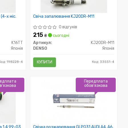
(4-х міс.
Свіча запалювання KJ20DR-M11
0 відгуків
215
₴
сьогодні
K16TT
Артикул:
KJ20DR-M11
Японія
DENSO
Японія
Код: 198228-4
КУПИТИ
Код: 33551-4
едплата
Передплата
в'язкова
обов'язкова
a 1.4 99-03
Свічка розжарювання GLP031 AUDI A4, A6,