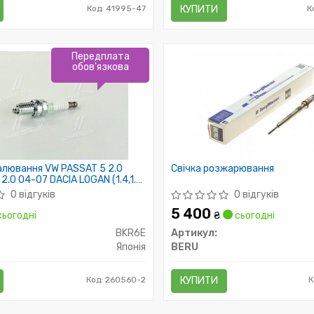
Код: 41995-47
КУПИТИ
К
Передплата
обов'язкова
алювання VW PASSAT 5 2.0
Свічка розжарювання
2.0 04-07 DACIA LOGAN (1.4,1.6)
 NGK)
0 відгуків
0 відгуків
5 400
ьогодні
₴
сьогодні
BKR6E
Артикул:
Японія
BERU
Код: 260560-2
КУПИТИ
К