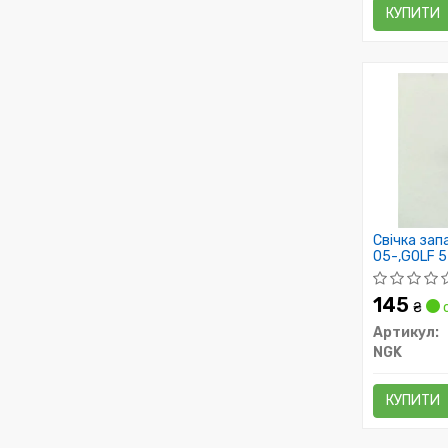
КУПИТИ
Свічка зап
05-,GOLF 5 
04- (пр-во
145
₴
с
Артикул:
NGK
КУПИТИ