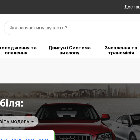
Достав
Яку запчастину шукаєте?
холодження та
Двигун і Система
Зчеплення та
опалення
вихлопу
трансмісія
біля:
ріть модель