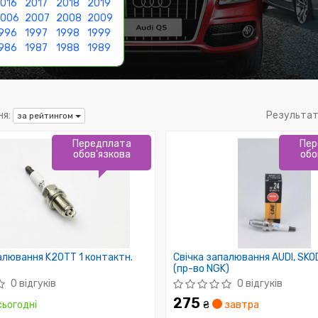
016
2017
2018
2019
2006
2007
2008
2009
996
1997
1998
1999
986
1987
1988
1989
я:
Результат
за рейтингом
Передплата
Пер
обов'язкова
обо
алювання K20TT 1 контактн.
Свічка запалювання AUDI, SKO
(пр-во NGK)
0 відгуків
0 відгуків
275
ьогодні
₴
завтра