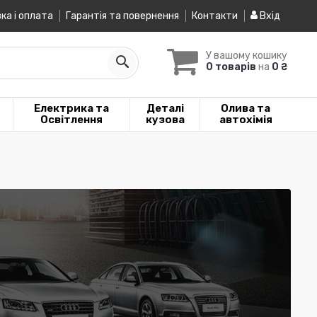
ка і оплата
Гарантія та повернення
Контакти
Вхід
У вашому кошику
0 товарів
на
0 ₴
Електрика та
Деталі
Олива та
Освітлення
кузова
автохімія