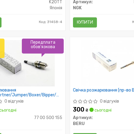
K20TT
Артикул:
Японія
NGK
Код: 31458-4
КУПИТИ
Передплата
обов'язкова
алювання
Свічка розжарювання (пр-во 
artner/Jumper/Boxer/Bipper/
1.6
0 відгуків
0 відгуків
300
сьогодні
₴
сьогодні
77 00 500 155
Артикул:
BERU