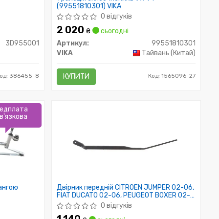
(99551810301) VIKA
0 відгуків
2 020
₴
сьогодні
3D955001
Артикул:
99551810301
VIKA
Тайвань (Китай)
од: 386455-8
КУПИТИ
Код: 1565096-27
едплата
в'язкова
тангою
Двірник передній CITROEN JUMPER 02-06,
FIAT DUCATO 02-06, PEUGEOT BOXER 02-
06
0 відгуків