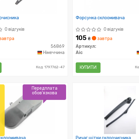
оочисника
Форсунка склоомивача
0 відгуків
0 відгуків
105
завтра
₴
завтра
56869
Артикул:
Німеччина
Aic
Код: 1797762-47
КУПИТИ
Ко
Передплата
обов'язкова
склоомивача
Ричаг щітки склоочисника