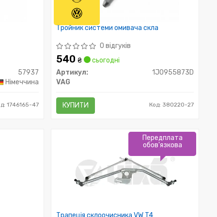
Тройник системи омивача скла
0 відгуків
540
₴
сьогодні
57937
Артикул:
1J0955873D
Німеччина
VAG
д: 1746165-47
КУПИТИ
Код: 380220-27
Передплата
обов'язкова
Трапеція склоочисника VW T4