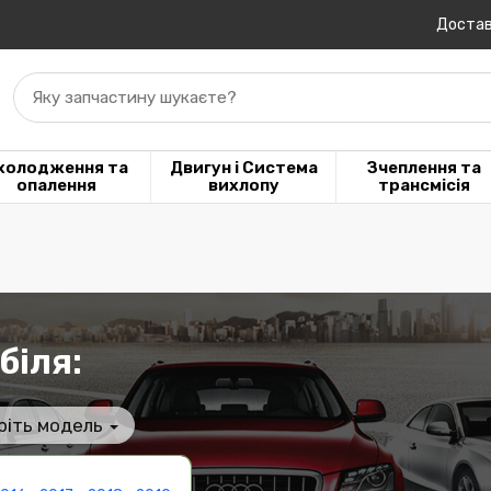
Достав
Яку запчастину шукаєте?
холодження та
Двигун і Система
Зчеплення та
опалення
вихлопу
трансмісія
біля:
ріть модель