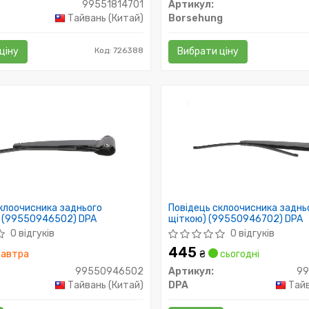
99551814701
Артикул:
Тайвань (Китай)
Borsehung
ціну
Код: 726388
Вибрати ціну
клоочисника заднього
Повідець склоочисника задньо
) (99550946502) DPA
щіткою) (99550946702) DPA
0 відгуків
0 відгуків
445
автра
₴
сьогодні
99550946502
Артикул:
9
Тайвань (Китай)
DPA
Тайв