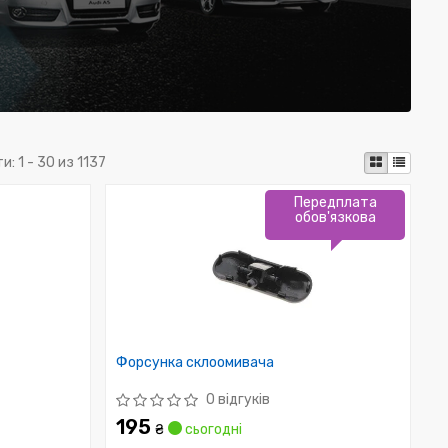
ти:
1 - 30 из 1137
Передплата
обов'язкова
Форсунка склоомивача
0 відгуків
195
₴
сьогодні