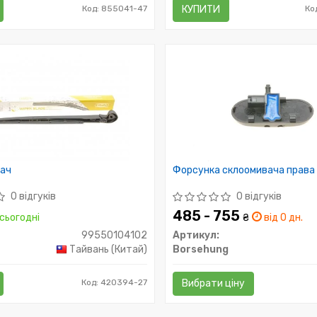
Код: 855041-47
КУПИТИ
Ко
ач
Форсунка склоомивача права
0 відгуків
0 відгуків
485 - 755
сьогодні
₴
від 0 дн.
99550104102
Артикул:
Тайвань (Китай)
Borsehung
Код: 420394-27
Вибрати ціну