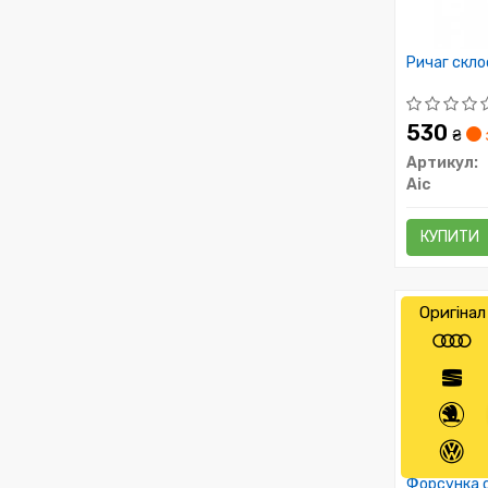
Ричаг скл
530
₴
Артикул:
Aic
КУПИТИ
Оригінал
Форсунка 