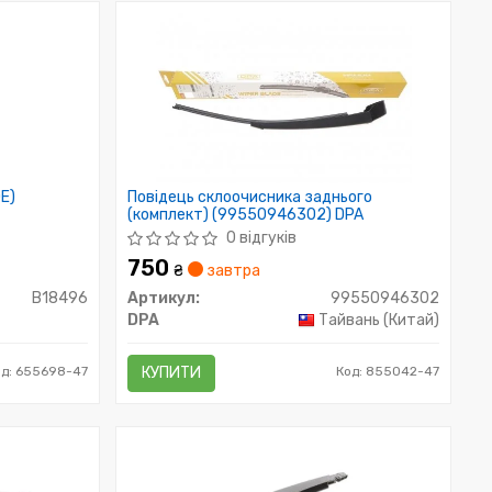
E)
Повідець склоочисника заднього
(комплект) (99550946302) DPA
0 відгуків
750
₴
завтра
B18496
Артикул:
99550946302
DPA
Тайвань (Китай)
од: 655698-47
КУПИТИ
Код: 855042-47