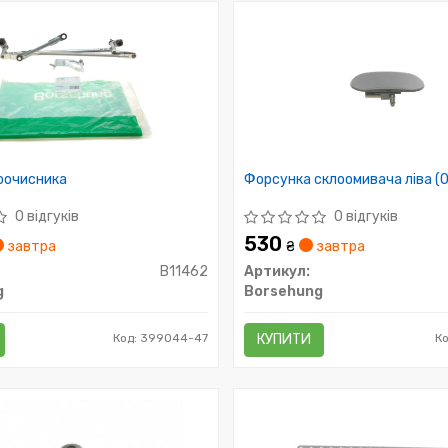
оочисника
Форсунка склоомивача ліва (O
0 відгуків
0 відгуків
530
завтра
₴
завтра
B11462
Артикул:
g
Borsehung
Код: 399044-47
КУПИТИ
К