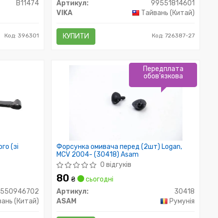
B11474
Артикул:
99551814601
VIKA
Тайвань (Китай)
Код: 396301
КУПИТИ
Код: 726387-27
Передплата
обов'язкова
го (зі
Форсунка омивача перед (2шт) Logan,
MCV 2004- (30418) Asam
0 відгуків
80
₴
сьогодні
9550946702
Артикул:
30418
ань (Китай)
ASAM
Румунія