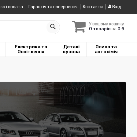
ка і оплата
Гарантія та повернення
Контакти
Вхід
У вашому кошику
0 товарів
на
0 ₴
Електрика та
Деталі
Олива та
Освітлення
кузова
автохімія