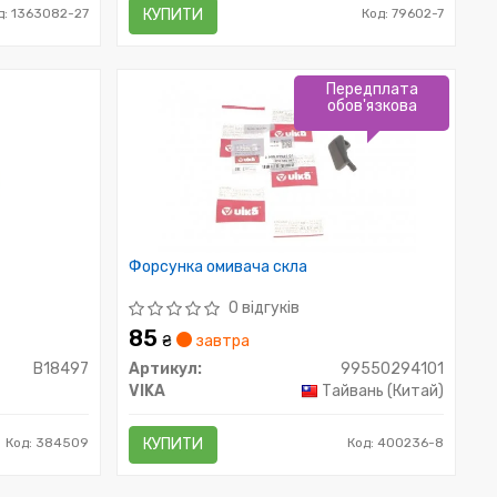
д: 1363082-27
КУПИТИ
Код: 79602-7
Передплата
обов'язкова
Форсунка омивача скла
0 відгуків
85
₴
завтра
B18497
Артикул:
99550294101
VIKA
Тайвань (Китай)
Код: 384509
КУПИТИ
Код: 400236-8