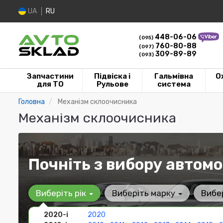
UA
RU
448-06-06
(095)
760-80-88
(097)
309-89-89
(093)
Запчастини
Підвіска і
Гальмівна
О
для ТО
Рульове
система
Головна
Механізм склоочисника
Механізм склоочисника
Почніть з вибору автомо
Виберіть рік
Виберіть марку
Вибе
2020-і
2020