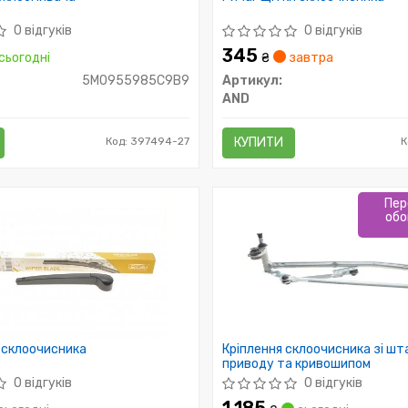
0 відгуків
0 відгуків
345
сьогодні
₴
завтра
5M0955985C9B9
Артикул:
AND
Код: 397494-27
КУПИТИ
К
Пер
обо
 склоочисника
Кріплення склоочисника зі ш
приводу та кривошипом
0 відгуків
0 відгуків