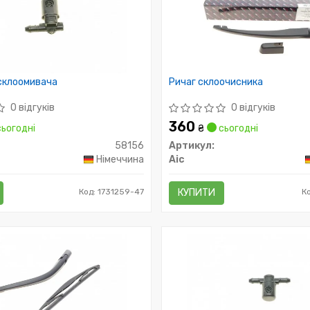
склоомивача
Ричаг склоочисника
0 відгуків
0 відгуків
360
ьогодні
₴
сьогодні
58156
Артикул:
Німеччина
Aic
Код: 1731259-47
КУПИТИ
К