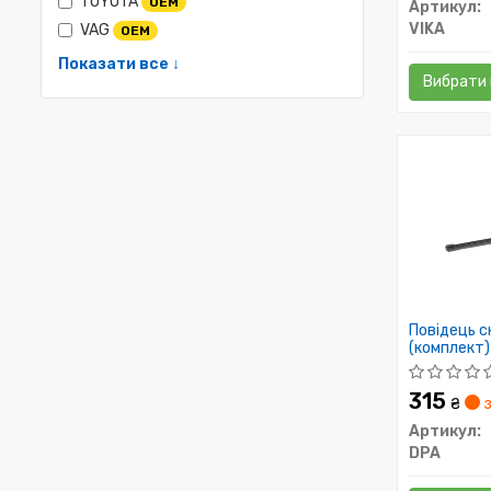
TOYOTA
OEM
Артикул:
VIKA
VAG
OEM
Показати все ↓
Вибрати 
Повідець с
(комплект
315
₴
з
Артикул:
DPA