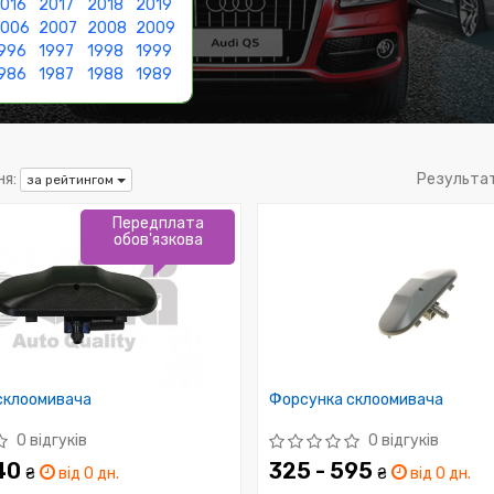
016
2017
2018
2019
2006
2007
2008
2009
996
1997
1998
1999
986
1987
1988
1989
я:
Результа
за рейтингом
Передплата
обов'язкова
склоомивача
Форсунка склоомивача
0 відгуків
0 відгуків
340
325 - 595
₴
від 0 дн.
₴
від 0 дн.