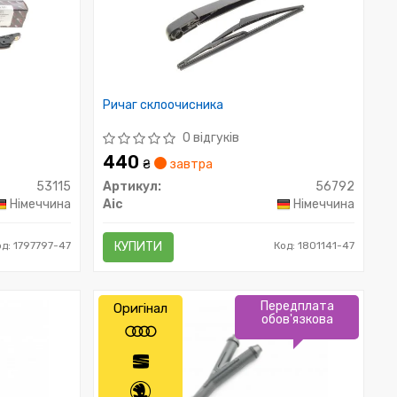
Ричаг склоочисника
0 відгуків
440
₴
завтра
53115
Артикул:
56792
Німеччина
Aic
Німеччина
од: 1797797-47
КУПИТИ
Код: 1801141-47
Передплата
Оригінал
обов'язкова