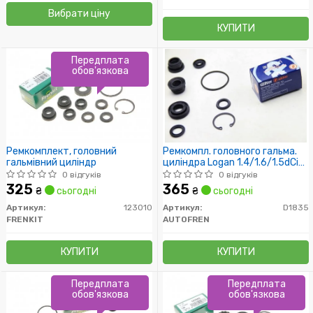
Вибрати ціну
КУПИТИ
Передплата
обов'язкова
Ремкомплект, головний
Ремкомпл. головного гальма.
гальмівний циліндр
циліндра Logan 1.4/1.6/1.5dCi
04- 22,2mm
0 відгуків
0 відгуків
325
365
₴
сьогодні
₴
сьогодні
Артикул:
123010
Артикул:
D1835
FRENKIT
AUTOFREN
КУПИТИ
КУПИТИ
Передплата
Передплата
обов'язкова
обов'язкова