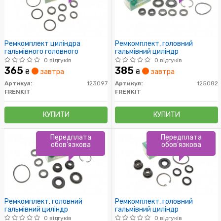
Ремкомплект циліндра
Ремкомплект, головний
гальмівного головного
гальмівний циліндр
0 відгуків
0 відгуків
365
385
₴
завтра
₴
завтра
Артикул:
123097
Артикул:
125082
FRENKIT
FRENKIT
КУПИТИ
КУПИТИ
Передплата
Передплата
обов'язкова
обов'язкова
Ремкомплект, головний
Ремкомплект, головний
гальмівний циліндр
гальмівний циліндр
0 відгуків
0 відгуків