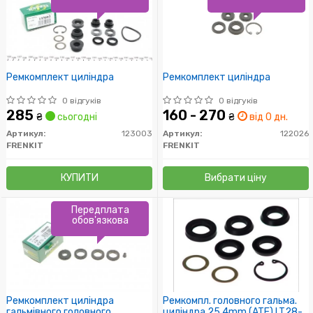
Ремкомплект циліндра
Ремкомплект циліндра
0 відгуків
0 відгуків
285
160 - 270
₴
сьогодні
₴
від 0 дн.
Артикул:
123003
Артикул:
122026
FRENKIT
FRENKIT
КУПИТИ
Вибрати ціну
Передплата
обов'язкова
Ремкомплект циліндра
Ремкомпл. головного гальма.
гальмівного головного
циліндра 25.4mm (ATE) LT28-