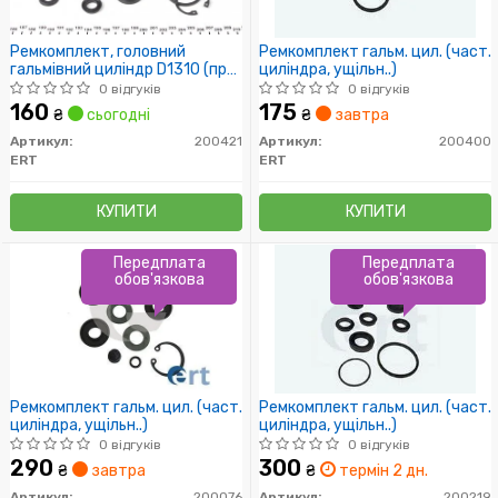
Ремкомплект, головний
Ремкомплект гальм. цил. (част.
гальмівний циліндр D1310 (пр-
циліндра, ущільн..)
во ERT)
0 відгуків
0 відгуків
160
175
₴
сьогодні
₴
завтра
Артикул:
200421
Артикул:
200400
ERT
ERT
КУПИТИ
КУПИТИ
Передплата
Передплата
обов'язкова
обов'язкова
Ремкомплект гальм. цил. (част.
Ремкомплект гальм. цил. (част.
циліндра, ущільн..)
циліндра, ущільн..)
0 відгуків
0 відгуків
290
300
₴
завтра
₴
термін 2 дн.
Артикул:
200076
Артикул:
200219