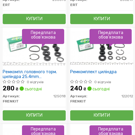
ERT
ERT
КУПИТИ
КУПИТИ
Передплата
Передплата
обов'язкова
обов'язкова
Ремкомпл. головного торм.
Ремкомплект циліндра
циліндра 25.4mm
Ducato/Boxer/Jumper 1.8t (-
0 відгуків
0 відгуків
ABS) 94>
280
240
₴
сьогодні
₴
сьогодні
Артикул:
125018
Артикул:
122012
FRENKIT
FRENKIT
КУПИТИ
КУПИТИ
Передплата
Передплата
обов'язкова
обов'язкова