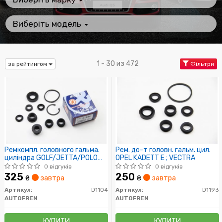
Виберіть модель
1 - 30 из 472
за рейтингом
Фільтри
Ремкомпл. головного гальма.
Рем. до-т головн. гальм. цил.
циліндра GOLF/JETTA/POLO
OPEL KADETT E ; VECTRA
(20,6мм)) 84-94
0 відгуків
0 відгуків
325
250
₴
завтра
₴
завтра
Артикул:
D1104
Артикул:
D1193
AUTOFREN
AUTOFREN
КУПИТИ
КУПИТИ