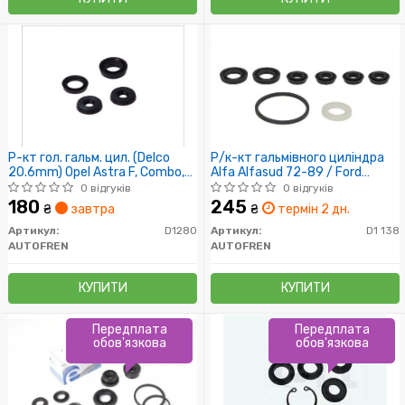
Р-кт гол. гальм. цил. (Delco
Р/к-кт гальмівного циліндра
20.6mm) Opel Astra F, Combo,
Alfa Alfasud 72-89 / Ford
Corsa B, Vectra A
Escort II 74-81 / VW Passat 73-
0 відгуків
0 відгуків
80
180
245
₴
завтра
₴
термін 2 дн.
Артикул:
D1280
Артикул:
D1 138
AUTOFREN
AUTOFREN
КУПИТИ
КУПИТИ
Передплата
Передплата
обов'язкова
обов'язкова