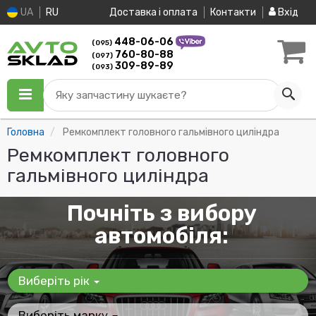
UA
RU
Доставка і оплата
Контакти
Вхід
448-06-06
(095)
760-80-88
(097)
309-89-89
(093)
Яку запчастину шукаєте?
Головна
Ремкомплект головного гальмівного циліндра
Ремкомплект головного
гальмівного циліндра
Почніть з вибору
автомобіля:
Виберіть рік
Виберіть марку