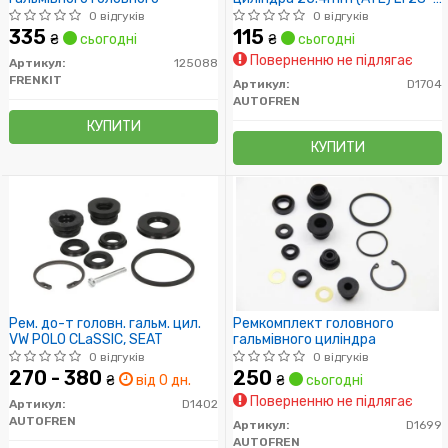
35/40-55
0 відгуків
0 відгуків
335
115
₴
сьогодні
₴
сьогодні
Поверненню не підлягає
Артикул:
125088
FRENKIT
Артикул:
D1704
AUTOFREN
КУПИТИ
КУПИТИ
Рем. до-т головн. гальм. цил.
Ремкомплект головного
VW POLO CLаSSIC, SEAT
гальмівного циліндра
0 відгуків
0 відгуків
270 - 380
250
₴
від 0 дн.
₴
сьогодні
Поверненню не підлягає
Артикул:
D1402
AUTOFREN
Артикул:
D1699
AUTOFREN