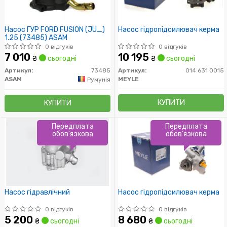
Насос ГУР FORD FUSION (JU_)
Насос гідропідсилювач керма
1.25 (73485) ASAM
0 відгуків
0 відгуків
7 010
10 195
₴
сьогодні
₴
сьогодні
Артикул:
73485
Артикул:
014 631 0015
ASAM
MEYLE
Румунія
КУПИТИ
КУПИТИ
Передплата
Передплата
обов'язкова
обов'язкова
Насос гідравлічний
Насос гідропідсилювач керма
0 відгуків
0 відгуків
5 200
8 680
₴
сьогодні
₴
сьогодні