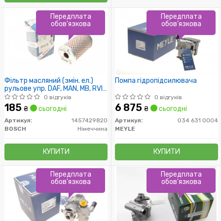
Передплата
Передплата
обов'язкова
обов'язкова
Фільтр масляний (змін. ел.)
Помпа гідропідсилювача
рульове упр. DAF, MAN, MB, RVI,
VOLVO (TRUCK) (пр-во Bosch)
0 відгуків
0 відгуків
185
6 875
₴
сьогодні
₴
сьогодні
Артикул:
1457429820
Артикул:
034 631 0004
BOSCH
Німеччина
MEYLE
КУПИТИ
КУПИТИ
Передплата
Передплата
обов'язкова
обов'язкова