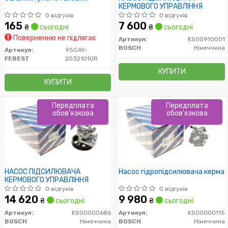
КЕРМОВОГО УПРАВЛІННЯ
0 відгуків
0 відгуків
165
7 600
₴
сьогодні
₴
сьогодні
Поверненню не підлягає
Артикул:
KS00910001
BOSCH
Німеччина
Артикул:
95GAY-
FEBEST
20321010R
КУПИТИ
КУПИТИ
Передплата
Передплата
обов'язкова
обов'язкова
НАСОС ПІДСИЛЮВАЧА
Насос гідропідсилювача керма
КЕРМОВОГО УПРАВЛІННЯ
0 відгуків
0 відгуків
14 620
9 980
₴
сьогодні
₴
сьогодні
Артикул:
KS00000686
Артикул:
KS00000115
BOSCH
Німеччина
BOSCH
Німеччина