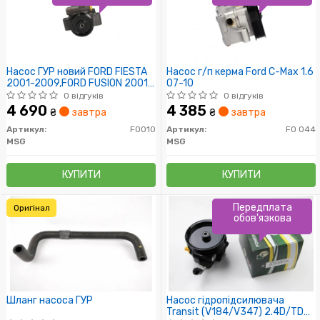
Насос ГУР новий FORD FIESTA
Насос г/п керма Ford C-Max 1.6
2001-2009,FORD FUSION 2001-
07-10
2009
0 відгуків
0 відгуків
4 690
4 385
₴
завтра
₴
завтра
Артикул:
FO010
Артикул:
FO 044
MSG
MSG
КУПИТИ
КУПИТИ
Передплата
Оригінал
обов'язкова
Шланг насоса ГУР
Насос гідропідсилювача
Transit (V184/V347) 2.4D/TDCi