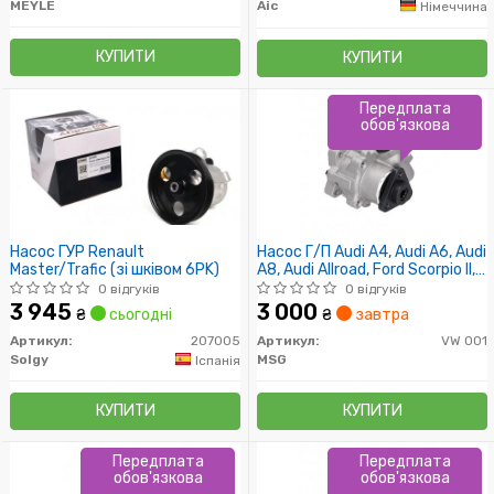
MEYLE
Aic
Німеччина
КУПИТИ
КУПИТИ
Передплата
обов'язкова
Насос ГУР Renault
Насос Г/П Audi A4, Audi A6, Audi
Master/Trafic (зі шківом 6PK)
A8, Audi Allroad, Ford Scorpio II,
Opel Vectra, Skoda Superb, Vw
0 відгуків
0 відгуків
Passat, Lifan 520
3 945
3 000
₴
сьогодні
₴
завтра
Артикул:
207005
Артикул:
VW 001
Solgy
MSG
Іспанія
КУПИТИ
КУПИТИ
Передплата
Передплата
обов'язкова
обов'язкова