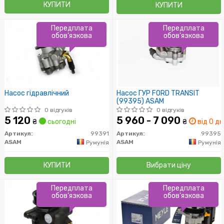
КУПИТИ
КУПИТИ
Передплата
Передплата
обов'язкова
обов'язкова
Насос гідравлічний
Насос ГУР FORD TRANSIT
(99395) ASAM
0 відгуків
0 відгуків
5 120
5 960 - 7 090
₴
сьогодні
₴
від 0 дн
Артикул:
99391
Артикул:
99395
ASAM
ASAM
Румунія
Румунія
КУПИТИ
Вибрати ціну
Передплата
Передплата
обов'язкова
обов'язкова