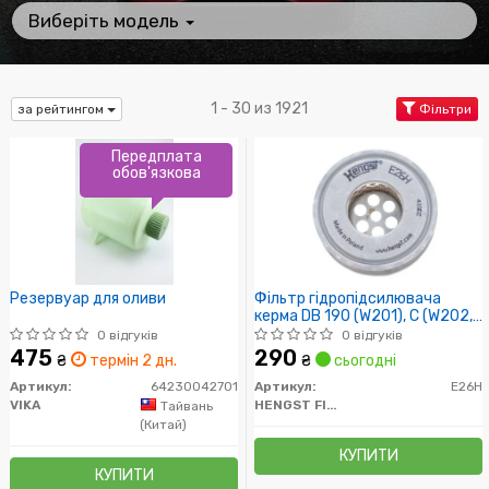
Виберіть модель
1 - 30 из 1921
за рейтингом
Фільтри
Передплата
обов'язкова
Резервуар для оливи
Фільтр гідропідсилювача
керма DB 190 (W201), C (W202,
S202), E (W124, S124), G (W460,
0 відгуків
0 відгуків
W461, W463), T1 (602), W123,
475
290
₴
термін 2 дн.
₴
сьогодні
W124
Артикул:
64230042701
Артикул:
E26H
VIKA
HENGST FILTER
Тайвань
(Китай)
КУПИТИ
КУПИТИ