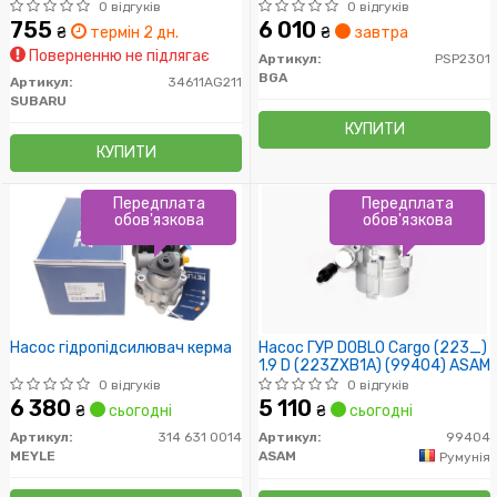
00-
0 відгуків
0 відгуків
755
6 010
₴
термін 2 дн.
₴
завтра
Поверненню не підлягає
Артикул:
PSP2301
BGA
Артикул:
34611AG211
SUBARU
КУПИТИ
КУПИТИ
Передплата
Передплата
обов'язкова
обов'язкова
Насос гідропідсилювач керма
Насос ГУР DOBLO Cargo (223_)
1.9 D (223ZXB1A) (99404) ASAM
0 відгуків
0 відгуків
6 380
5 110
₴
сьогодні
₴
сьогодні
Артикул:
314 631 0014
Артикул:
99404
MEYLE
ASAM
Румунія