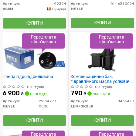
Артикул:
99394
Артикул:
014 631 0024
ASAM
MEYLE
Румунія
КУПИТИ
КУПИТИ
Передплата
Передплата
обов'язкова
обов'язкова
Помпа гідропідсилювача
Компенсаційний бак,
гідравлічного масла услювача
керма
0 відгуків
0 відгуків
6 900
790
₴
сьогодні
₴
сьогодні
Артикул:
29-14 631
Артикул:
14364 01
MEYLE
0000
LEMFORDER
КУПИТИ
КУПИТИ
Передплата
Передплата