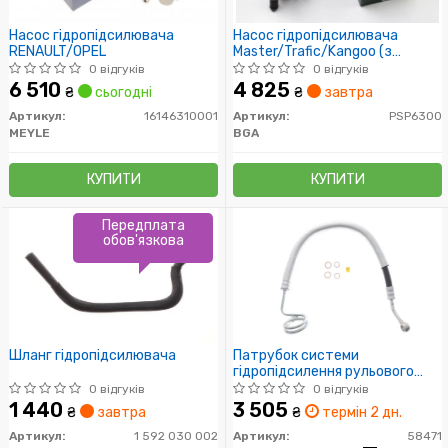
Насос гідропідсилювача
Насос гідропідсилювача
RENAULT/OPEL
Master/Trafic/Kangoo (з
фланцем на 3 болти)
0 відгуків
0 відгуків
2.0/2.5dCi 06-
6 510
4 825
₴
сьогодні
₴
завтра
Артикул:
16146310001
Артикул:
PSP6300
MEYLE
BGA
КУПИТИ
КУПИТИ
Передплата
обов'язкова
Шланг гідропідсилювача
Патрубок системи
гідропідсилення рульового
управління
0 відгуків
0 відгуків
1 440
3 505
₴
завтра
₴
термін 2 дн.
Артикул:
1 592 030 002
Артикул:
58471