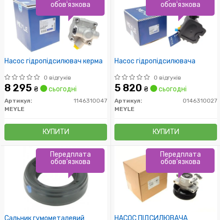
обов'язкова
обов'язкова
Насос гідропідсилювач керма
Насос гідропідсилювача
0 відгуків
0 відгуків
8 295
5 820
₴
сьогодні
₴
сьогодні
Артикул:
1146310047
Артикул:
0146310027
MEYLE
MEYLE
КУПИТИ
КУПИТИ
Передплата
Передплата
обов'язкова
обов'язкова
Сальник гумометалевий
НАСОС ПІДСИЛЮВАЧА