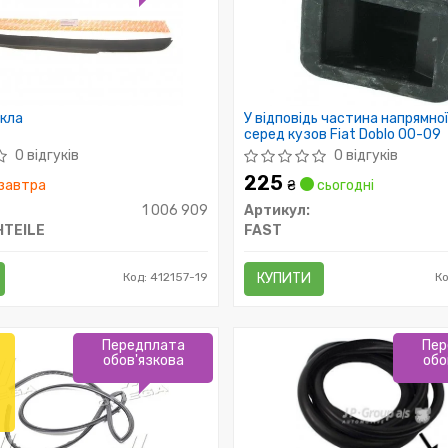
кла
У відповідь частина напрямної
серед кузов Fiat Doblo 00-09
0 відгуків
0 відгуків
225
завтра
₴
сьогодні
1 006 909
Артикул:
TEILE
FAST
Код: 412157-19
КУПИТИ
К
Передплата
Пер
обов'язкова
обо