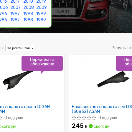
016
2017
2018
2019
2006
2007
2008
2009
996
1997
1998
1999
986
1987
1988
1989
я:
Результа
за рейтингом
Передплата
Пер
обов'язкова
обо
етлі капота права LOGAN
Накладка петлі капота лев L
SAM
(30832) ASAM
0 відгуків
0 відгуків
245
сьогодні
₴
сьогодні