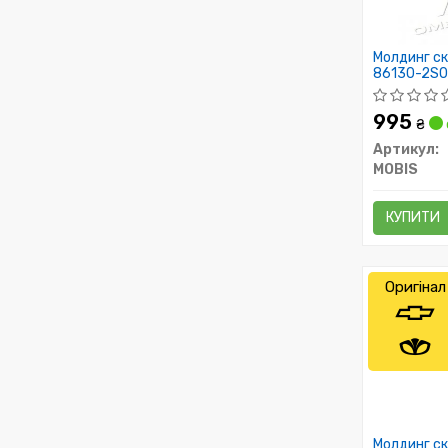
Молдинг ск
86130-2S
995
₴
Артикул:
MOBIS
КУПИТИ
Оригінал
Молдинг ск