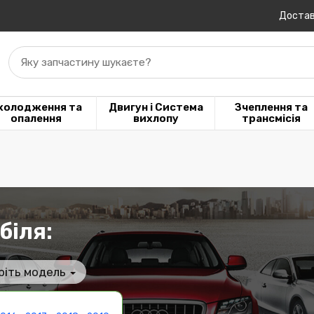
Достав
Яку запчастину шукаєте?
холодження та
Двигун і Система
Зчеплення та
опалення
вихлопу
трансмісія
біля:
ріть модель