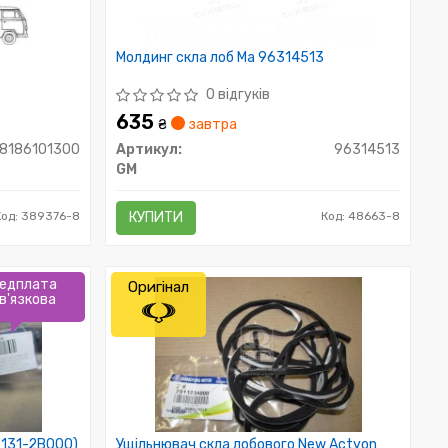
Молдинг скла лоб Ma 96314513
0 відгуків
635
₴
завтра
8186101300
Артикул:
96314513
GM
Код: 389376-8
КУПИТИ
Код: 48663-8
едплата
Оригінал
в'язкова
6131-2B000)
Ущільнювач скла лобового New Actyon