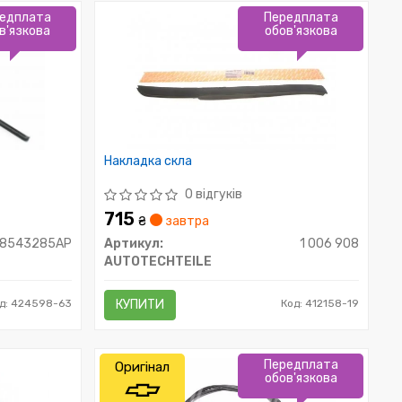
едплата
Передплата
в'язкова
обов'язкова
Накладка скла
0 відгуків
715
₴
завтра
8543285AP
Артикул:
1 006 908
AUTOTECHTEILE
д: 424598-63
КУПИТИ
Код: 412158-19
Передплата
Оригінал
обов'язкова