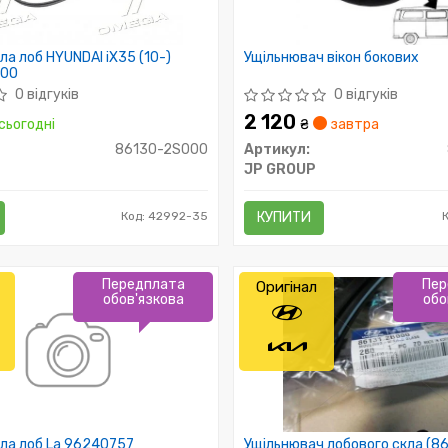
ла лоб HYUNDAI iX35 (10-)
Ущільнювач вікон бокових
000
0 відгуків
0 відгуків
2 120
сьогодні
₴
завтра
86130-2S000
Артикул:
JP GROUP
Код: 42992-35
КУПИТИ
Передплата
Пер
Оригінал
обов'язкова
обо
ла лоб La 96240757
Ущільнювач лобового скла (8