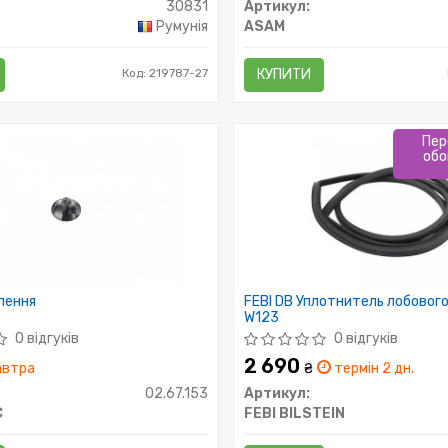
30831
Артикул:
Румунія
ASAM
Код: 219787-27
КУПИТИ
Пер
обо
плення
FEBI DB Уплотнитель лобовог
W123
0 відгуків
0 відгуків
2 690
втра
₴
термін 2 дн.
02.67.153
Артикул:
C
FEBI BILSTEIN