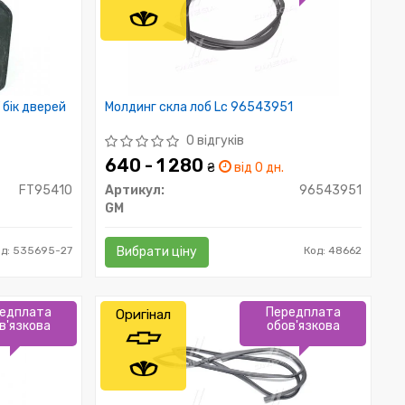
 бік дверей
Молдинг скла лоб Lс 96543951
0 відгуків
640 - 1 280
₴
від 0 дн.
FT95410
Артикул:
96543951
GM
од: 535695-27
Вибрати ціну
Код: 48662
едплата
Передплата
Оригінал
в'язкова
обов'язкова