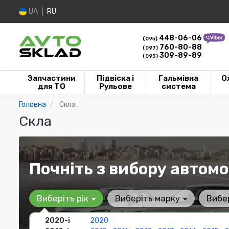
UA
RU
448-06-06
(095)
760-80-88
(097)
309-89-89
(093)
Запчастини
Підвіска і
Гальмівна
О
для ТО
Рульове
система
Головна
Скла
Скла
Почніть з вибору автомо
Виберіть рік
Виберіть марку
Вибе
2020-і
2020