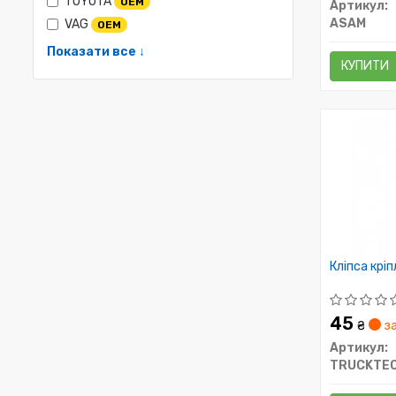
TOYOTA
OEM
Артикул:
ASAM
VAG
OEM
Показати все ↓
КУПИТИ
Кліпса крі
45
₴
за
Артикул:
TRUCKTE