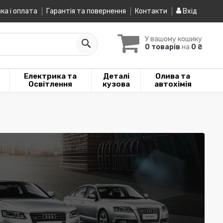
ка і оплата
Гарантія та повернення
Контакти
Вхід
У вашому кошику
0 товарів
на
0 ₴
Електрика та
Деталі
Олива та
Освітлення
кузова
автохімія