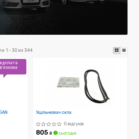
ти:
1 - 30 из 344
едплата
в'язкова
OGAN
Ущільнювач скла
0 відгуків
805
₴
сьогодні