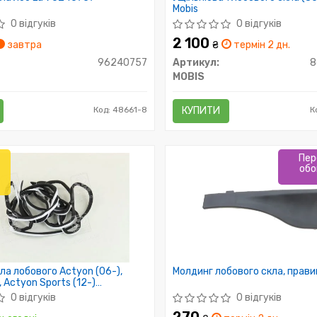
Mobis
0 відгуків
0 відгуків
2 100
завтра
₴
термін 2 дн.
96240757
Артикул:
8
MOBIS
Код: 48661-8
КУПИТИ
К
Пер
обо
ла лобового Actyon (06-),
Молдинг лобового скла, прави
, Actyon Sports (12-)
0) Ssang Yong
0 відгуків
0 відгуків