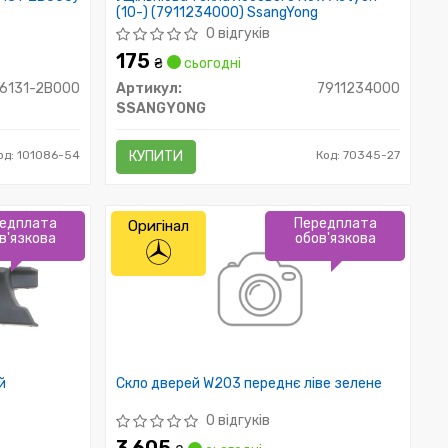
(10-) (7911234000) SsangYong
0 відгуків
175
₴
сьогодні
6131-2B000
Артикул:
7911234000
SSANGYONG
од: 101086-54
КУПИТИ
Код: 70345-27
едплата
Передплата
Оригінал
в'язкова
обов'язкова
й
Скло дверей W203 переднє ліве зелене
0 відгуків