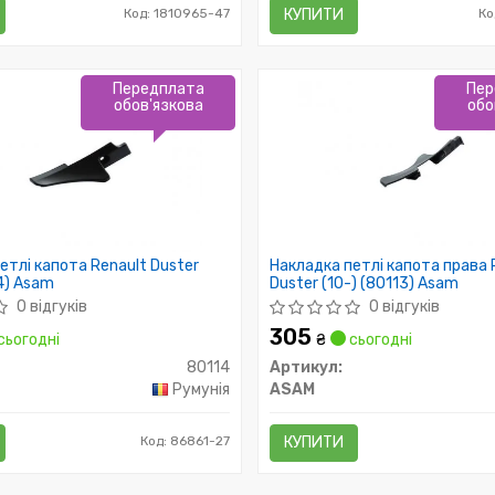
Код: 1810965-47
КУПИТИ
Ко
Передплата
Пер
обов'язкова
обо
етлі капота Renault Duster
Накладка петлі капота права 
14) Asam
Duster (10-) (80113) Asam
0 відгуків
0 відгуків
305
сьогодні
₴
сьогодні
80114
Артикул:
Румунія
ASAM
Код: 86861-27
КУПИТИ