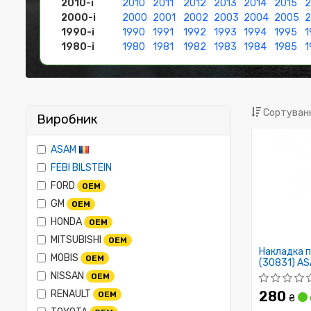
2010-і
2010
2011
2012
2013
2014
2015
2
2000-і
2000
2001
2002
2003
2004
2005
1990-і
1990
1991
1992
1993
1994
1995
1
1980-і
1980
1981
1982
1983
1984
1985
1
Сортуванн
Виробник
ASAM
FEBI BILSTEIN
FORD
OEM
GM
OEM
HONDA
OEM
MITSUBISHI
OEM
Накладка п
MOBIS
OEM
(30831) A
NISSAN
OEM
RENAULT
280
OEM
₴