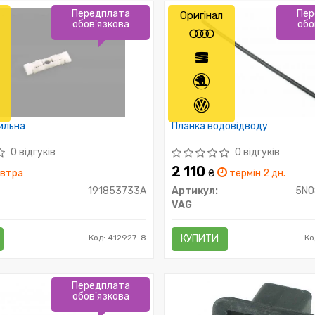
Передплата
Пер
Оригінал
обов'язкова
обо
пильна
Планка водовідводу
0 відгуків
0 відгуків
2 110
втра
₴
термін 2 дн.
191853733A
Артикул:
5N0
VAG
Код: 412927-8
КУПИТИ
Ко
Передплата
обов'язкова