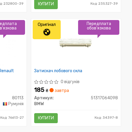
д: 232800-39
КУПИТИ
Код: 235327-39
едплата
Передплата
Оригінал
в'язкова
обов'язкова
Renault
Затискач лобового скла
0 відгуків
185
₴
завтра
80113
Артикул:
51317064098
Румунія
BMW
Код: 76613-27
КУПИТИ
Код: 34397-8