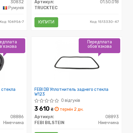
30832
Артикул:
01.50.018
Румунія
TRUCKTEC
Код: 106956-7
КУПИТИ
Код: 1513330-47
едплата
Передплата
в'язкова
обов'язкова
о стекла
FEBI DB Уплотнитель заднего стекла
W123
0 відгуків
3 610
₴
термін 2 дн.
08886
Артикул:
08893
Німеччина
FEBI BILSTEIN
Німеччина