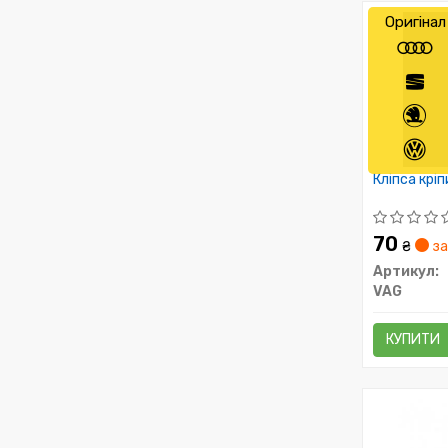
Оригінал
Кліпса крі
70
₴
за
Артикул:
VAG
КУПИТИ