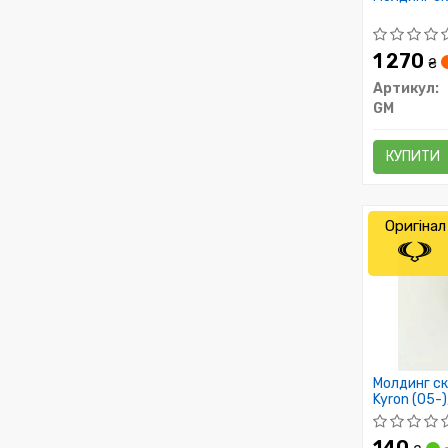
1 270
₴
Артикул:
GM
КУПИТИ
Оригінал
Молдинг ск
Kyron (05-)
(791120900