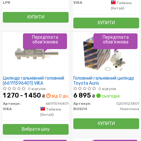
LPR
VIKA
Тайвань
(Китай)
КУПИТИ
КУПИТИ
Передплата
Передплата
обов'язкова
обов'язкова
Циліндр гальмівний головний
Головний гальмівний циліндр
(66111596401) VIKA
Toyota Auris
0 відгуків
0 відгуків
1 270 - 1 450
6 895
₴
від 0 дн.
₴
сьогодні
Артикул:
66111596401
Артикул:
0204123801
VIKA
BOSCH
Німеччина
Тайвань
(Китай)
КУПИТИ
Вибрати ціну