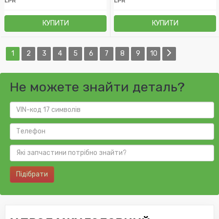
LPR
LPR
КУПИТИ
КУПИТИ
1
2
3
4
5
6
7
8
9
10
Не можете знайти деталь?
Підібрати