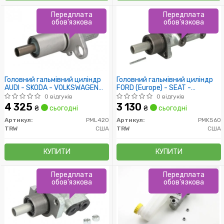
Передплата
Передплата
обов'язкова
обов'язкова
Головний гальмівний циліндр
Головний гальмівний циліндр
AUDI - SKODA - VOLKSWAGEN
FORD (Europe) - SEAT -
A4/A4 Cabrio/A4 Cabrio
VOLKSWAGEN Galaxy/Galaxy
0 відгуків
0 відгуків
Quattro/A4 Quattro/A6/A
Van/Alhambra/Alhambra Va
4 325
3 130
₴
сьогодні
₴
сьогодні
Артикул:
PML420
Артикул:
PMK560
TRW
США
TRW
США
КУПИТИ
КУПИТИ
Передплата
Передплата
обов'язкова
обов'язкова