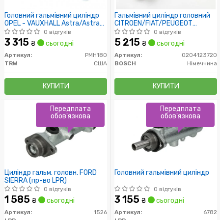
Головний гальмівний циліндр
Гальмівний циліндр головний
OPEL - VAUXHALL Astra/Astra
CITROEN/FIAT/PEUGEOT
Cabrio/Astra Classic/Astra
Jumper/Ducato/Boxer \'\'2,2-
0 відгуків
0 відгуків
Van/Calibra/Combo
3.0 \'\'06>>
3 315
5 215
₴
сьогодні
₴
сьогодні
Артикул:
PMH180
Артикул:
0204123720
TRW
США
BOSCH
Німеччина
КУПИТИ
КУПИТИ
Передплата
Передплата
обов'язкова
обов'язкова
Циліндр гальм. головн. FORD
Головний гальмівний циліндр
SIERRA (пр-во LPR)
0 відгуків
0 відгуків
1 585
3 155
₴
сьогодні
₴
сьогодні
Артикул:
1526
Артикул:
6782