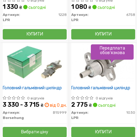
0 відгуків
0 відгуків
1 330
1 080
₴
сьогодні
₴
сьогодні
Артикул:
1228
Артикул:
6758
LPR
LPR
КУПИТИ
КУПИТИ
Передплата
обов'язкова
Головний гальмівний циліндр
Головний гальмівний циліндр
0 відгуків
0 відгуків
3 330 - 3 715
2 775
₴
від 0 дн.
₴
сьогодні
Артикул:
B15999
Артикул:
1030
Borsehung
LPR
Вибрати ціну
КУПИТИ