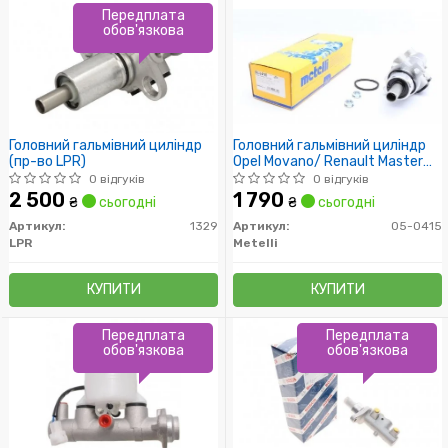
Передплата
обов'язкова
Головний гальмівний циліндр
Головний гальмівний циліндр
(пр-во LPR)
Opel Movano/ Renault Master
1.9/2.5 D/TD
0 відгуків
0 відгуків
2 500
1 790
₴
сьогодні
₴
сьогодні
Артикул:
1329
Артикул:
05-0415
LPR
Metelli
КУПИТИ
КУПИТИ
Передплата
Передплата
обов'язкова
обов'язкова