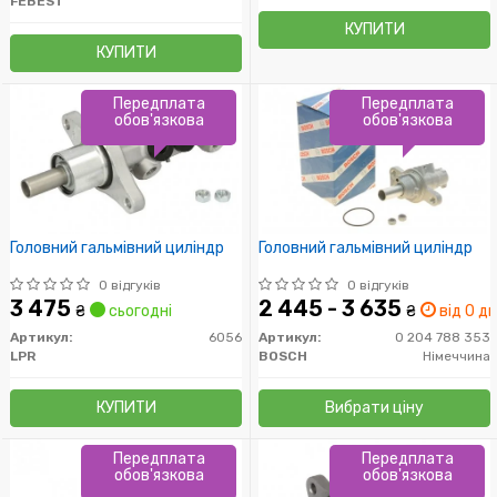
FEBEST
КУПИТИ
КУПИТИ
Передплата
Передплата
обов'язкова
обов'язкова
Головний гальмівний циліндр
Головний гальмівний циліндр
0 відгуків
0 відгуків
3 475
2 445 - 3 635
₴
сьогодні
₴
від 0 дн
Артикул:
6056
Артикул:
0 204 788 353
LPR
BOSCH
Німеччина
КУПИТИ
Вибрати ціну
Передплата
Передплата
обов'язкова
обов'язкова