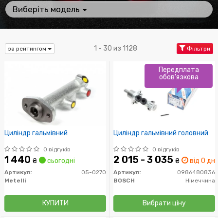
Виберіть модель
1 - 30 из 1128
за рейтингом
Фільтри
Передплата
обов'язкова
Циліндр гальмівний
Циліндр гальмівний головний
0 відгуків
0 відгуків
1 440
2 015 - 3 035
₴
сьогодні
₴
від 0 дн.
Артикул:
05-0270
Артикул:
0986480836
Metelli
BOSCH
Німеччина
КУПИТИ
Вибрати ціну