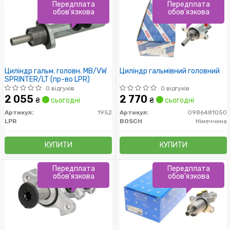
Передплата
Передплата
обов'язкова
обов'язкова
Циліндр гальм. головн. MB/VW
Циліндр гальмівний головний
SPRINTER/LT (пр-во LPR)
0 відгуків
0 відгуків
2 055
2 770
₴
сьогодні
₴
сьогодні
Артикул:
1952
Артикул:
0986481050
LPR
BOSCH
Німеччина
КУПИТИ
КУПИТИ
Передплата
Передплата
обов'язкова
обов'язкова