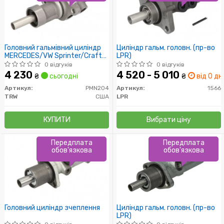
Головний гальмівний циліндр
Циліндр гальм. головн. (пр-во
MERCEDES/VW Sprinter/Crafter
LPR)
"06>>
0 відгуків
0 відгуків
4 230
4 520 - 5 010
₴
сьогодні
₴
від 0 дн.
Артикул:
PMN204
Артикул:
1566
TRW
США
LPR
КУПИТИ
Вибрати ціну
Передплата
Передплата
обов'язкова
обов'язкова
Головний циліндр зчеплення
Циліндр гальм. головн. (пр-во
LPR)