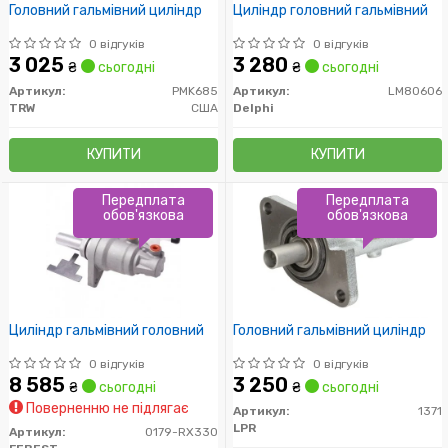
Головний гальмівний циліндр
Циліндр головний гальмівний
0 відгуків
0 відгуків
3 025
3 280
₴
сьогодні
₴
сьогодні
Артикул:
PMK685
Артикул:
LM80606
TRW
США
Delphi
КУПИТИ
КУПИТИ
Передплата
Передплата
обов'язкова
обов'язкова
Циліндр гальмівний головний
Головний гальмівний циліндр
0 відгуків
0 відгуків
8 585
3 250
₴
сьогодні
₴
сьогодні
Поверненню не підлягає
Артикул:
1371
LPR
Артикул:
0179-RX330