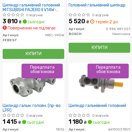
Циліндр гальмівний головний
Головний гальмівний циліндр
MITSUBISHI PAJERO II V14W-
V55W 1991-2004
0 відгуків
0 відгуків
3 810
5 520
₴
сьогодні
₴
термін 2 дн.
Поверненню не підлягає
Артикул:
0 986 481 057
BOSCH
Німеччина
Артикул:
MBC-V45W
FEBEST
КУПИТИ
КУПИТИ
Передплата
Передплата
обов'язкова
обов'язкова
Циліндр гальм. головн. (пр-во
Циліндр гальмівний головний
LPR)
0 відгуків
0 відгуків
1 415
1 180
₴
сьогодні
₴
сьогодні
Артикул:
1832
Артикул:
66110037801