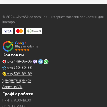
© 2024 «AvtoSklad.com.ua» - інтернет магазин запчастин для
іномарок
Контакти
448-06-06
(095)
760-80-88
(097)
309-89-89
(093)
Замовити дзвінок
Запит на VIN
Графік роботи
Пн-Пт: 9:00-18:00
Сб: 10:00-14:00