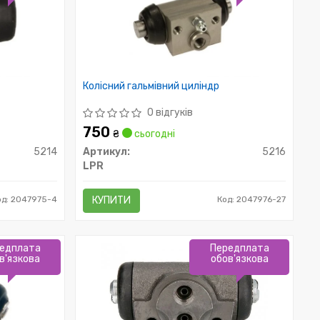
Колісний гальмівний циліндр
0 відгуків
750
₴
сьогодні
5214
Артикул:
5216
LPR
од: 2047975-4
КУПИТИ
Код: 2047976-27
едплата
Передплата
в'язкова
обов'язкова