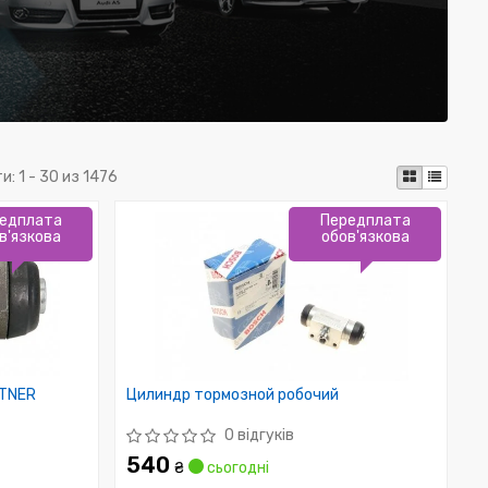
ти:
1 - 30 из 1476
едплата
Передплата
в'язкова
обов'язкова
RTNER
Цилиндр тормозной робочий
0 відгуків
540
₴
сьогодні