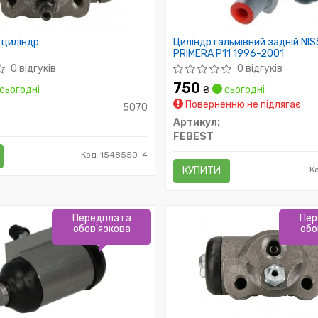
 циліндр
Циліндр гальмівний задній NI
PRIMERA P11 1996-2001
0 відгуків
0 відгуків
750
сьогодні
₴
сьогодні
Поверненню не підлягає
5070
Артикул:
FEBEST
Код: 1548550-4
КУПИТИ
К
Передплата
Пер
обов'язкова
обо