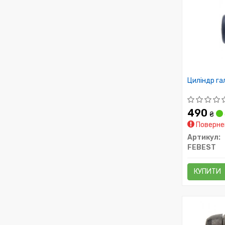
Циліндр га
490
₴
Повернен
Артикул:
FEBEST
КУПИТИ