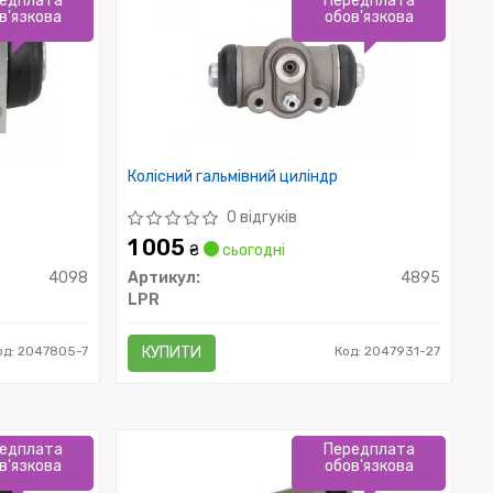
едплата
Передплата
в'язкова
обов'язкова
Колісний гальмівний циліндр
0 відгуків
1 005
₴
сьогодні
4098
Артикул:
4895
LPR
од: 2047805-7
КУПИТИ
Код: 2047931-27
едплата
Передплата
в'язкова
обов'язкова