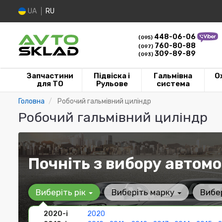
UA
RU
448-06-06
(095)
760-80-88
(097)
309-89-89
(093)
Запчастини
Підвіска і
Гальмівна
О
для ТО
Рульове
система
Головна
Робочий гальмівний циліндр
Робочий гальмівний циліндр
Почніть з вибору автомо
Виберіть рік
Виберіть марку
Вибе
2020-і
2020