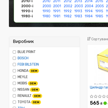
2010-і
2010
2011
2012
2013
2014
2015
2
2000-і
2000
2001
2002
2003
2004
2005
1990-і
1990
1991
1992
1993
1994
1995
1
1980-і
1980
1981
1982
1983
1984
1985
1
Сортуванн
Виробник
BLUE PRINT
BOSCH
FEBI BILSTEIN
HONDA
OEM
MEYLE
MOBIS
OEM
Циліндр га
NISSAN
OEM
RENAULT
OEM
TOYOTA
565
OEM
₴