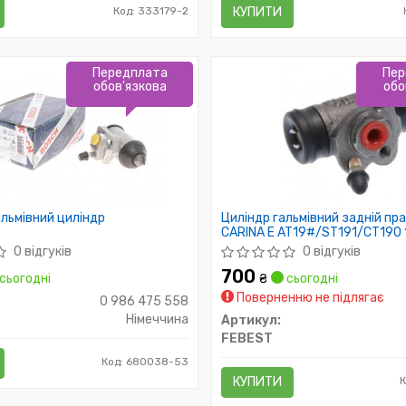
Код: 333179-2
КУПИТИ
Передплата
Пер
обов'язкова
обо
альмівний циліндр
Циліндр гальмівний задній п
CARINA E AT19#/ST191/CT190
0 відгуків
0 відгуків
700
сьогодні
₴
сьогодні
Поверненню не підлягає
0 986 475 558
Німеччина
Артикул:
FEBEST
Код: 680038-53
КУПИТИ
К