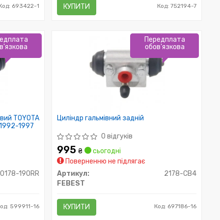
Код: 693422-1
КУПИТИ
Код: 752194-7
едплата
Передплата
в'язкова
обов'язкова
равий TOYOTA
Циліндр гальмівний задній
 1992-1997
0 відгуків
995
₴
сьогодні
Поверненню не підлягає
0178-190RR
Артикул:
2178-CB4
FEBEST
од: 599911-16
КУПИТИ
Код: 697186-16