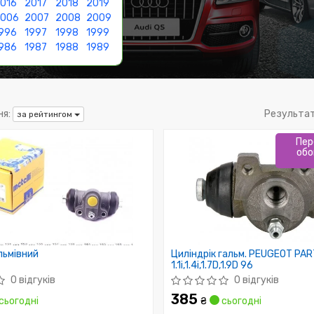
016
2017
2018
2019
2006
2007
2008
2009
996
1997
1998
1999
986
1987
1988
1989
я:
Результа
за рейтингом
Пер
обо
льмівний
Циліндрік гальм. PEUGEOT PA
1.1i,1.4i,1.7D,1.9D 96
0 відгуків
0 відгуків
385
сьогодні
₴
сьогодні