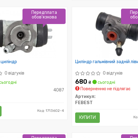
Передплата
Пер
обов'язкова
обо
 циліндр
Циліндр гальмівний задній лів
0 відгуків
0 відгуків
680
сьогодні
₴
сьогодні
Поверненню не підлягає
4087
Артикул:
FEBEST
Код: 1713602-4
КУПИТИ
Ко