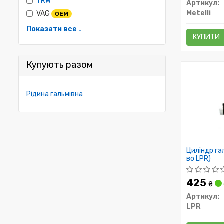
TRW
Артикул:
Metelli
VAG
OEM
Показати все ↓
КУПИТИ
Купують разом
Рідина гальмівна
Циліндр гал
во LPR)
425
₴
Артикул:
LPR