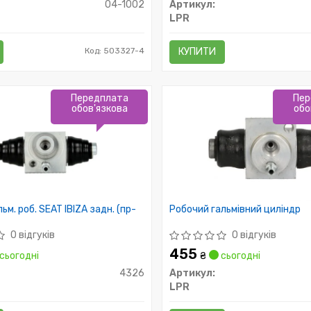
04-1002
Артикул:
LPR
Код: 503327-4
КУПИТИ
Передплата
Пер
обов'язкова
обо
ьм. роб. SEAT IBIZA задн. (пр-
Робочий гальмівний циліндр
0 відгуків
0 відгуків
455
сьогодні
₴
сьогодні
4326
Артикул:
LPR