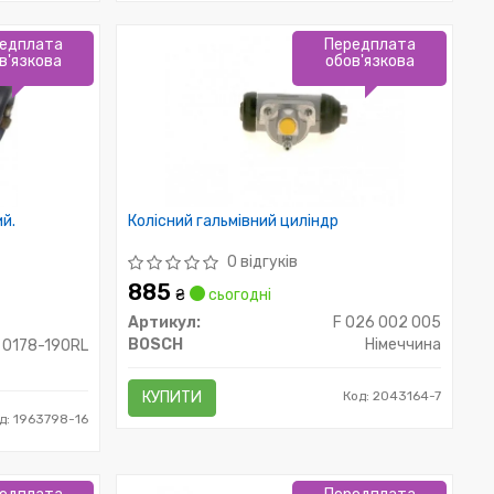
едплата
Передплата
в'язкова
обов'язкова
ий.
Колісний гальмівний циліндр
0 відгуків
885
₴
сьогодні
Артикул:
F 026 002 005
BOSCH
Німеччина
0178-190RL
КУПИТИ
Код: 2043164-7
д: 1963798-16