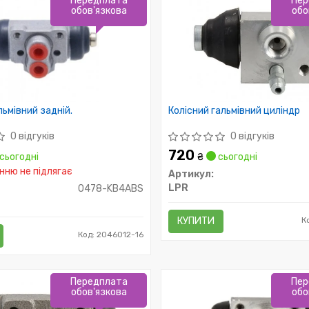
Передплата
Пер
обов'язкова
обо
льмівний задній.
Колісний гальмівний циліндр
0 відгуків
0 відгуків
720
сьогодні
₴
сьогодні
ню не підлягає
Артикул:
LPR
0478-KB4ABS
КУПИТИ
К
Код: 2046012-16
Передплата
Пер
обов'язкова
обо