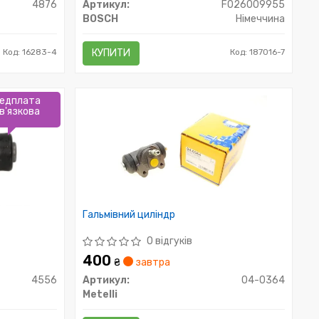
4876
Артикул:
F026009955
BOSCH
Німеччина
Код: 16283-4
КУПИТИ
Код: 187016-7
едплата
в'язкова
Гальмівний циліндр
0 відгуків
400
₴
завтра
4556
Артикул:
04-0364
Metelli