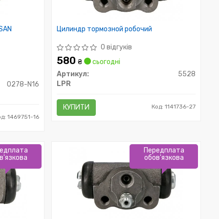
SSAN
Цилиндр тормозной робочий
0 відгуків
580
₴
сьогодні
Артикул:
5528
LPR
0278-N16
КУПИТИ
Код: 1141736-27
од: 1469751-16
едплата
Передплата
в'язкова
обов'язкова