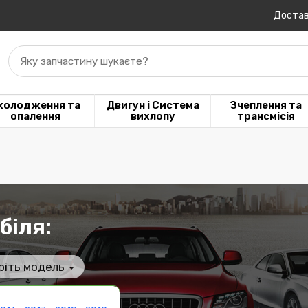
Достав
Яку запчастину шукаєте?
холодження та
Двигун і Система
Зчеплення та
опалення
вихлопу
трансмісія
біля:
ріть модель