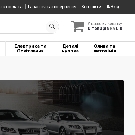
ка і оплата
Гарантія та повернення
Контакти
Вхід
У вашому кошику
0 товарів
на
0 ₴
Електрика та
Деталі
Олива та
Освітлення
кузова
автохімія