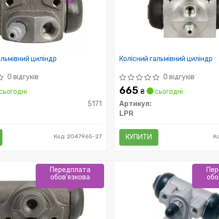
альмівний циліндр
Колісний гальмівний циліндр
0 відгуків
0 відгуків
665
сьогодні
₴
сьогодні
5171
Артикул:
LPR
Код: 2047965-27
КУПИТИ
К
Передплата
Пер
обов'язкова
обо