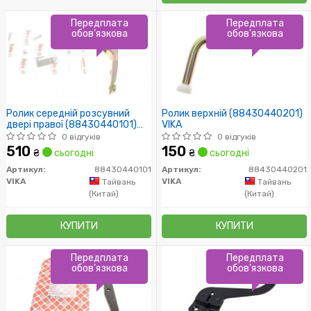
Передплата
Передплата
обов'язкова
обов'язкова
Ролик середній розсувний
Ролик верхній (88430440201)
двері правої (88430440101)
VIKA
VIKA
0 відгуків
0 відгуків
510
150
₴
сьогодні
₴
сьогодні
Артикул:
88430440101
Артикул:
88430440201
VIKA
VIKA
Тайвань
Тайвань
(Китай)
(Китай)
КУПИТИ
КУПИТИ
Передплата
Передплата
обов'язкова
обов'язкова