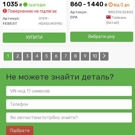
1 035
860 - 1 440
₴
сьогодні
₴
від 0 дн.
Поверненню не підлягає
Артикул:
88531532402
DPA
Тайвань
Артикул:
0199-
(Китай)
FEBEST
HDASU40FRU
Вибрати ціну
КУПИТИ
1
2
3
4
5
6
7
8
9
10
Не можете знайти деталь?
Підібрати