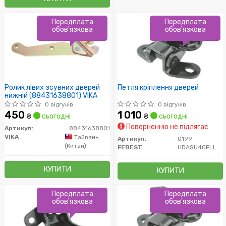
Передплата
Передплата
обов'язкова
обов'язкова
Ролик лівих зсувних дверей
Петля кріплення дверей
нижній (88431638801) VIKA
0 відгуків
0 відгуків
450
1 010
₴
сьогодні
₴
сьогодні
Поверненню не підлягає
Артикул:
88431638801
VIKA
Тайвань
Артикул:
0199-
(Китай)
FEBEST
HDASU40FLL
КУПИТИ
КУПИТИ
Передплата
Передплата
обов'язкова
обов'язкова