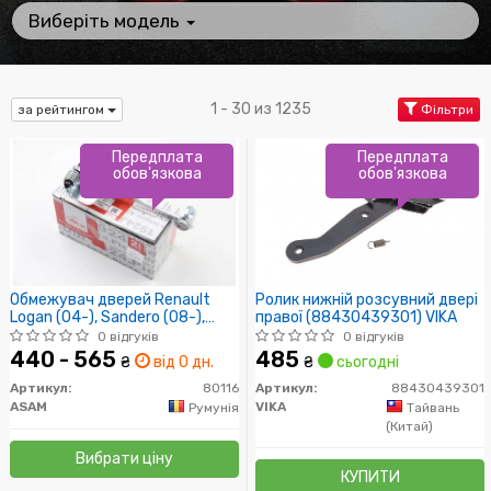
Виберіть модель
1 - 30 из 1235
за рейтингом
Фільтри
Передплата
Передплата
обов'язкова
обов'язкова
Обмежувач дверей Renault
Ролик нижній розсувний двері
Logan (04-), Sandero (08-),
правої (88430439301) VIKA
Duster (10-) (80116) Asam
0 відгуків
0 відгуків
440 - 565
485
₴
від 0 дн.
₴
сьогодні
Артикул:
80116
Артикул:
88430439301
ASAM
VIKA
Румунія
Тайвань
(Китай)
Вибрати ціну
КУПИТИ