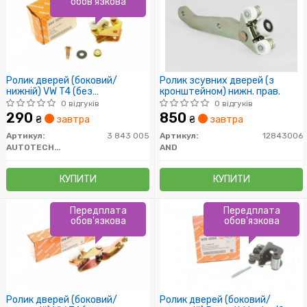
обов'язкова
Ролик дверей (боковий/
Ролик зсувних дверей (з
нижній) VW T4 (без
кронштейном) нижн. прав.
кронштейна) (8302300090)
0 відгуків
0 відгуків
290
850
₴
завтра
₴
завтра
Артикул:
3 843 005
Артикул:
12843006
AUTOTECHTEILE
AND
КУПИТИ
КУПИТИ
Передплата
Передплата
обов'язкова
обов'язкова
Ролик дверей (боковий/
Ролик дверей (боковий/