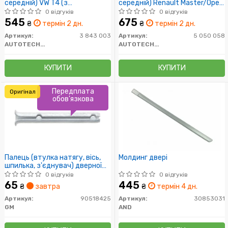
середній) VW T4 (з
середній) Renault Master/Opel
кронштейном)
Movano 98- (без кронштейна)
0 відгуків
0 відгуків
545
675
₴
термін 2 дн.
₴
термін 2 дн.
Артикул:
3 843 003
Артикул:
5 050 058
AUTOTECHTEILE
AUTOTECHTEILE
КУПИТИ
КУПИТИ
Передплата
Оригінал
обов'язкова
Палець (втулка натягу, вісь,
Молдинг двері
шпилька, з'єднувач) дверної
петлі (8.1 X 62.5 mm) GM
0 відгуків
0 відгуків
0132608 0132604 0132606
65
445
₴
завтра
₴
термін 4 дн.
90518425 90181346 OPEL
Astra-F/G/H Zafira-A/B Corsa-
Артикул:
90518425
Артикул:
30853031
A/B/C Tigra-A/B Meriva-A
GM
AND
Omega-A/B Vectra-A/B Agila-A
Senator-B Kadett-E Ascona-C