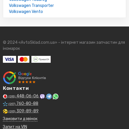
Volkswagen Transporter
Volkswagen Vento
© 2024 «AvtoSklad.com.ua» - інтернет магазин запчастин для
іномарок
Контакти
448-06-06
(095)
760-80-88
(097)
309-89-89
(093)
Замовити дзвінок
Запит на VIN