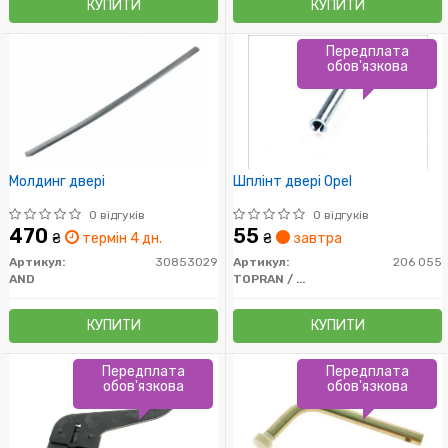
КУПИТИ
КУПИТИ
Передплата
обов'язкова
Молдинг двері
Шплінт двері Opel
0 відгуків
0 відгуків
470
55
₴
термін 4 дн.
₴
завтра
Артикул:
30853029
Артикул:
206 055
AND
TOPRAN / HANS PRIES
КУПИТИ
КУПИТИ
Передплата
Передплата
обов'язкова
обов'язкова