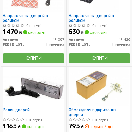
Направляюча дверей з
Направляюча дверей з
роликом
роликом
0 відгуків
0 відгуків
1 470
530
₴
сьогодні
₴
сьогодні
Артикул:
171087
Артикул:
171426
FEBI BILSTEIN
Німеччина
FEBI BILSTEIN
Німеччина
КУПИТИ
КУПИТИ
Ролик дверей
Обмежувач відкривання
дверей
0 відгуків
0 відгуків
1 165
795
₴
сьогодні
₴
термін 2 дн.