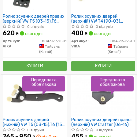
Ролик зсувних дверей правих
Ролик зсувних дверей
(верхній) VW T5 (03-15),T6
(верхній) VW T4 (90-03)
(15-) (88431639501) VIKA
(88431639301) VIKA
0 відгуків
0 відгуків
620
400
₴
сьогодні
₴
сьогодні
Артикул:
88431639501
Артикул:
88431639301
VIKA
VIKA
Тайвань
Тайвань
(Китай)
(Китай)
КУПИТИ
КУПИТИ
Передплата
Передплата
обов'язкова
обов'язкова
Ролик зсувних дверей
Ролик зсувних дверей правої
(нижній) VW T5 (03-15),T6 (15-)
(верхній) VW Crafter (06-16)
(88431639401) VIKA
(88430439201) VIKA
0 відгуків
0 відгуків
765 - 950
455