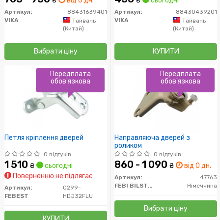
₴
від 0 дн.
₴
сьогодні
Артикул:
88431639401
Артикул:
88430439201
VIKA
VIKA
Тайвань
Тайвань
(Китай)
(Китай)
Вибрати ціну
КУПИТИ
Передплата
Передплата
обов'язкова
обов'язкова
Петля кріплення дверей
Направляюча дверей з
роликом
0 відгуків
0 відгуків
1 510
860 - 1 090
₴
сьогодні
₴
від 0 дн.
Поверненню не підлягає
Артикул:
47763
FEBI BILSTEIN
Німеччина
Артикул:
0299-
FEBEST
HDJ32FLU
Вибрати ціну
КУПИТИ