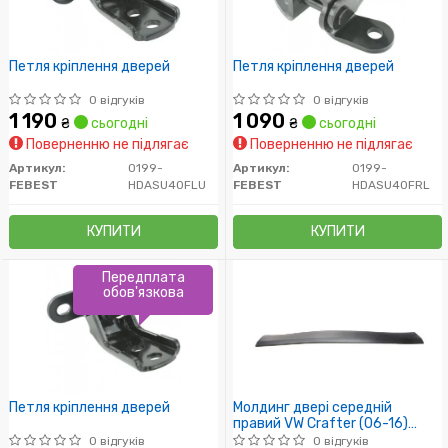
Петля кріплення дверей
Петля кріплення дверей
0 відгуків
0 відгуків
1 190
1 090
₴
сьогодні
₴
сьогодні
Поверненню не підлягає
Поверненню не підлягає
Артикул:
0199-
Артикул:
0199-
FEBEST
HDASU40FLU
FEBEST
HDASU40FRL
КУПИТИ
КУПИТИ
Передплата
обов'язкова
Петля кріплення дверей
Молдинг двері середній
правий VW Crafter (06-16)
(88531532402) DPA
0 відгуків
0 відгуків