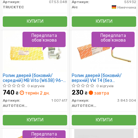
Артикул:
07.53.048
Артикул:
55932
TRUCKTEC
Aic
Німеччина
КУПИТИ
КУПИТИ
Передплата
Передплата
обов'язкова
обов'язкова
Ролик дверей (боковий/
Ролик дверей (боковий/
середній) MB Vito (W638) 96-
верхній) VW T4 (без
03
кронштейна)
0 відгуків
0 відгуків
740
230
₴
термін 2 дн.
₴
завтра
Артикул:
1 007 617
Артикул:
3 843 004
AUTOTECHTEILE
AUTOTECHTEILE
КУПИТИ
КУПИТИ
Передплата