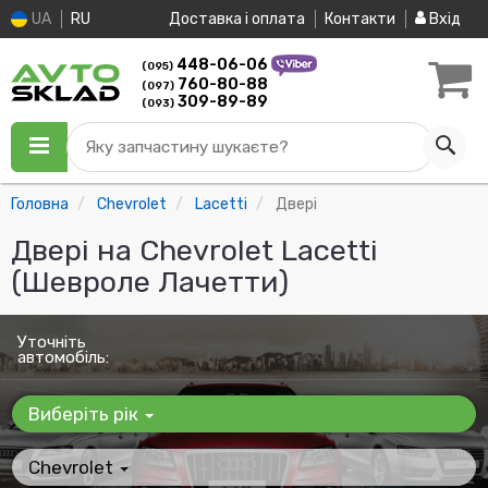
UA
RU
Доставка і оплата
Контакти
Вхід
448-06-06
(095)
760-80-88
(097)
309-89-89
(093)
Яку запчастину шукаєте?
Головна
Chevrolet
Lacetti
Двері
Двері на Chevrolet Lacetti
(Шевроле Лачетти)
Уточніть
автомобіль:
Виберіть рік
Chevrolet