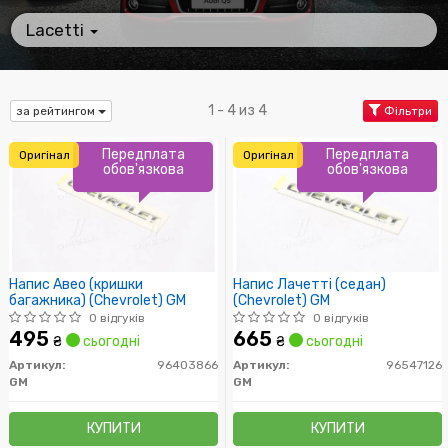
Lacetti
1 - 4 из 4
за рейтингом
Фільтри
Передплата
Передплата
Оригінал
Оригінал
обов'язкова
обов'язкова
Напис Авео (кришки
Напис Лачетті (седан)
багажника) (Chevrolet) GM
(Chevrolet) GM
0 відгуків
0 відгуків
495
665
₴
сьогодні
₴
сьогодні
Артикул:
96403866
Артикул:
96547126
GM
GM
КУПИТИ
КУПИТИ