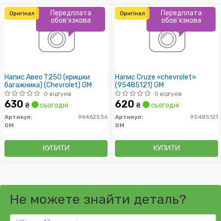
Передплата
Передплата
Оригінал
Оригінал
обов'язкова
обов'язкова
Напис Авео Т250 (кришки
Напис Cruze «chevrolet»
багажника) (Chevrolet) GM
(95485121) GM
0 відгуків
0 відгуків
630
620
₴
сьогодні
₴
сьогодні
Артикул:
96462536
Артикул:
95485121
GM
GM
КУПИТИ
КУПИТИ
Не можете знайти деталь?