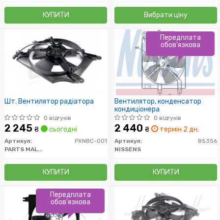
КУПИТИ
Вибрати ціну
Передплата
обов'язкова
Шт. Вентилятор радіатора
Вентилятор, конденсатор
кондиціонера
0 відгуків
0 відгуків
2 245
2 440
₴
сьогодні
₴
термін 2 дн.
Артикул:
PXNBC-001
Артикул:
85356
PARTS MALL (PMC)
NISSENS
КУПИТИ
КУПИТИ
Передплата
обов'язкова