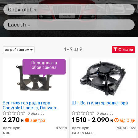
Chevrolet
Lacetti
1 - 9 из 9
за рейтингом
Фільтри
Передплата
обов'язкова
Вентилятор радіатора
Шт. Вентилятор радіатора
Chevrolet Lacetti, Daewoo
Nubira 1.4-2.0D 05.03-
0 відгуків
0 відгуків
2 270
1 510 - 2 090
₴
завтра
₴
від 0 дн.
Артикул:
47654
Артикул:
PXNAC-026
NRF
PARTS MALL (PMC)