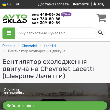
UA
RU
Доставка і оплата
Контакти
Вхід
448-06-06
(095)
760-80-88
(097)
309-89-89
(093)
Яку запчастину шукаєте?
Головна
Chevrolet
Lacetti
Вентилятор охолодження двигуна
Вентилятор охолодження
двигуна на Chevrolet Lacetti
(Шевроле Лачетти)
Уточніть
автомобіль:
Виберіть рік