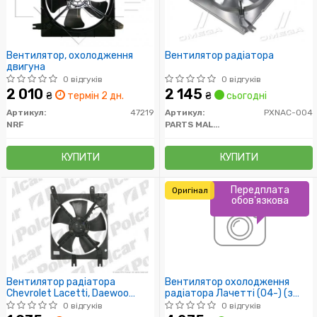
Вентилятор, охолодження
Вентилятор радіатора
двигуна
0 відгуків
0 відгуків
2 010
2 145
₴
термін 2 дн.
₴
сьогодні
Артикул:
47219
Артикул:
PXNAC-004
NRF
PARTS MALL (PMC)
КУПИТИ
КУПИТИ
Передплата
Оригінал
обов'язкова
Вентилятор радіатора
Вентилятор охолодження
Chevrolet Lacetti, Daewoo
радіатора Лачетті (04-) (з
Nubira 1.4-2.0D 05.03-
кожухом)) GM
0 відгуків
0 відгуків