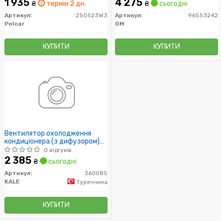
1 935
4 275
₴
термін 2 дн.
₴
сьогодні
Артикул:
250523W3
Артикул:
96553242
Polcar
GM
КУПИТИ
КУПИТИ
Вентилятор охолодження
кондиціонера (з дифузором)
Лачетти (03-) (360085) KALE
0 відгуків
OTO RADYATOR
2 385
₴
сьогодні
Артикул:
360085
KALE
Туреччина
КУПИТИ