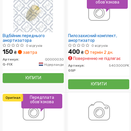
обов'язкова
Відбійник переднього
Пилозахисний комплект,
амортизатора
амортизатор
0 відгуків
0 відгуків
150
400
₴
завтра
₴
термін 2 дн.
Поверненню не підлягає
Артикул:
Q0000030
Q-FIX
Нідерланди
Артикул:
5403000PK
GSP
КУПИТИ
КУПИТИ
Передплата
Оригінал
обов'язкова