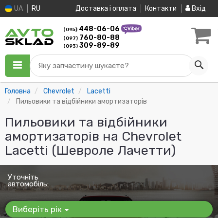
UA
RU
Доставка і оплата
Контакти
Вхід
448-06-06
(095)
760-80-88
(097)
309-89-89
(093)
Яку запчастину шукаєте?
Головна
Chevrolet
Lacetti
Пильовики та відбійники амортизаторів
Пильовики та відбійники
амортизаторів на Chevrolet
Lacetti (Шевроле Лачетти)
Уточніть
автомобіль:
Виберіть рік