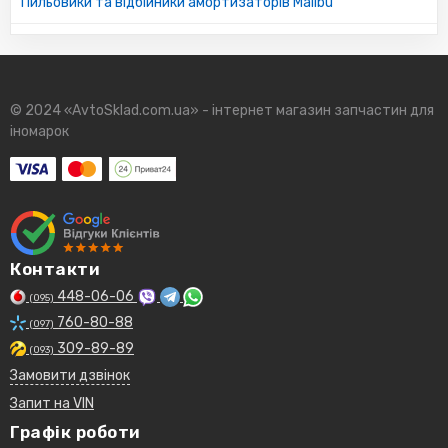
Пильовики та відбійники амортизаторів Malibu
© 2024 «AvtoSklad.com.ua» - інтернет магазин запчастин для
іномарок
Контакти
448-06-06
(095)
760-80-88
(097)
309-89-89
(093)
Замовити дзвінок
Запит на VIN
Графік роботи