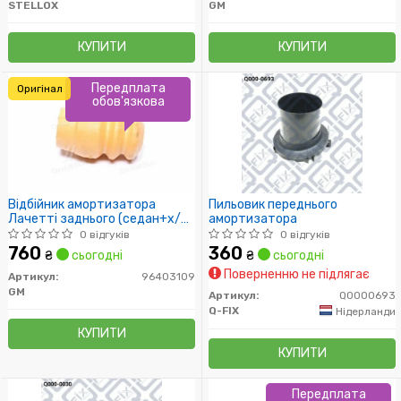
STELLOX
GM
КУПИТИ
КУПИТИ
Передплата
Оригінал
обов'язкова
Відбійник амортизатора
Пильовик переднього
Лачетті заднього (седан+х/б)
амортизатора
(кратно 2) GM
0 відгуків
0 відгуків
760
360
₴
сьогодні
₴
сьогодні
Поверненню не підлягає
Артикул:
96403109
GM
Артикул:
Q0000693
Q-FIX
Нідерланди
КУПИТИ
КУПИТИ
Передплата