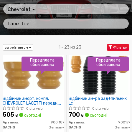
Chevrolet
Lacetti
1 - 23 из 23
за рейтингом
Фільтри
Передплата
Передплата
обов'язкова
обов'язкова
Відбійник аморт. компл.
Відбійник ам-ра зад+пильник
CHEVROLET LACETTI передн.
Lc
(вир-во SACHS)
0 відгуків
0 відгуків
505
700
₴
сьогодні
₴
сьогодні
Артикул:
900 187
Артикул:
900177
SACHS
Germany
SACHS
Germany