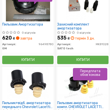
Пильовик Амортизатора
Захисний комплект
амортизатора
0 відгуків
0 відгуків
620
535
₴
завтра
₴
термін 3 дн.
Артикул:
96498780
Артикул:
MK81028
GM
SATO tech
КУПИТИ
КУПИТИ
Передплата
обов'язкова
Пильник+відб. амортизатора
Пильовик амортизатора
переднього Chevrolet Lacetti
компл. CHEVROLET LACETTI