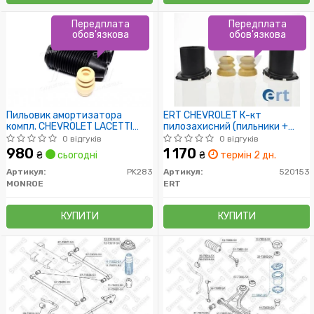
Передплата
Передплата
обов'язкова
обов'язкова
Пильовик амортизатора
ERT CHEVROLET К-кт
компл. CHEVROLET LACETTI
пилозахисний (пильники +
задн. вісь (пр-во Monroe)
відбійники) амортизатора
0 відгуків
0 відгуків
Lacetti 05-
980
1 170
₴
сьогодні
₴
термін 2 дн.
Артикул:
PK283
Артикул:
520153
MONROE
ERT
КУПИТИ
КУПИТИ