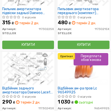
Пильник амортизатора
Пильовик амортизатора
підвіски задньої Daewoo
переднього (комплект)
Lacetti Sedan/Hatchback 04>
LACETTI
0 відгуків
0 відгуків
315
480
₴
термін 2 дн.
₴
термін 2 дн.
Артикул:
1173022SX
Артикул:
1173021SX
STELLOX
STELLOX
КУПИТИ
КУПИТИ
Передплата
Оригінал
обов'язкова
Відбійник заднього
Відбійник ам-ра пров Lc
амортизатора Daewoo Lacetti
96549925
Sedan/Hatchback 04>
0 відгуків
0 відгуків
290
1 030
₴
термін 2 дн.
₴
сьогодні
Артикул:
1173024SX
Артикул:
96549925