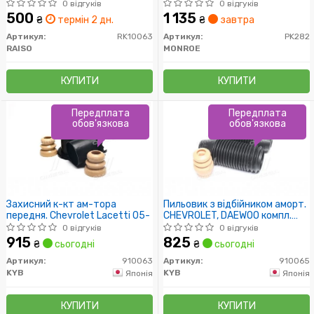
05- (к-т 2 шт)
передн. вісь (пр-во Monroe)
0 відгуків
0 відгуків
500
1 135
₴
термін 2 дн.
₴
завтра
Артикул:
RK10063
Артикул:
PK282
RAISO
MONROE
КУПИТИ
КУПИТИ
Передплата
Передплата
обов'язкова
обов'язкова
Захисний к-кт ам-тора
Пильовик з відбійником аморт.
передня. Chevrolet Lacetti 05-
CHEVROLET, DAEWOO компл.
задн. (вир-во Kayaba)
0 відгуків
0 відгуків
915
825
₴
сьогодні
₴
сьогодні
Артикул:
910063
Артикул:
910065
KYB
KYB
Японія
Японія
КУПИТИ
КУПИТИ