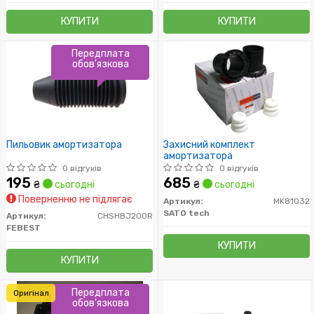
КУПИТИ
КУПИТИ
Передплата
обов'язкова
Пильовик амортизатора
Захисний комплект
амортизатора
0 відгуків
0 відгуків
195
685
₴
сьогодні
₴
сьогодні
Поверненню не підлягає
Артикул:
MK81032
SATO tech
Артикул:
CHSHBJ200R
FEBEST
КУПИТИ
КУПИТИ
Передплата
Оригінал
обов'язкова