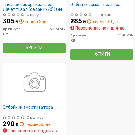
Пильовик амортизатора
Отбойник амортизатора
Лачетті зад (седан+х/б)) GM
0 відгуків
0 відгуків
305
285
₴
термін 2 дн.
₴
термін 30 дн.
Поверненню не підлягає
Артикул:
96561749
GM
Артикул:
C140P0F
RBI
КУПИТИ
КУПИТИ
Отбойник амортизатора
0 відгуків
290
₴
термін 30 дн.
Поверненню не підлягає