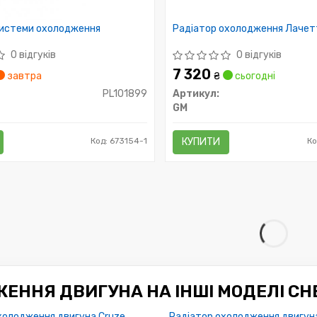
системи охолодження
Радіатор охолодження Лачетті
0 відгуків
0 відгуків
7 320
завтра
₴
сьогодні
PL101899
Артикул:
GM
Код: 673154-1
КУПИТИ
Ко
ЕННЯ ДВИГУНА НА ІНШІ МОДЕЛІ CH
холодження двигуна Cruze
Радіатор охолодження двигун