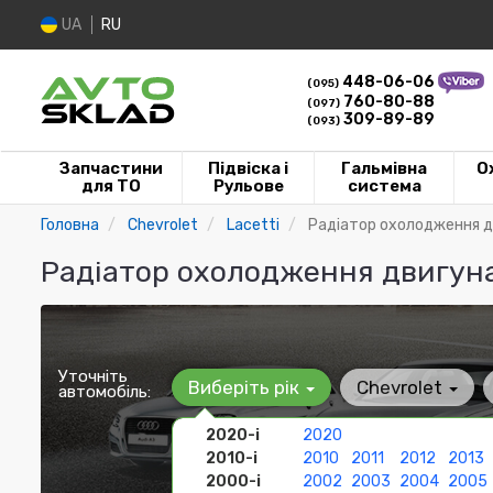
UA
RU
448-06-06
(095)
760-80-88
(097)
309-89-89
(093)
Запчастини
Підвіска і
Гальмівна
О
для ТО
Рульове
система
Головна
Chevrolet
Lacetti
Радіатор охолодження 
Радіатор охолодження двигуна 
Уточніть
Виберіть рік
Chevrolet
автомобіль:
2020-і
2020
2010-і
2010
2011
2012
2013
2000-і
2002
2003
2004
2005