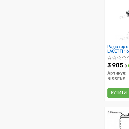
Радіатор 
LACETTI 1,6
3 905
₴
Артикул:
NISSENS
КУПИТИ