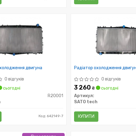
охолодження двигуна
Радіатор охолодження двигу
0 відгуків
0 відгуків
3 260
сьогодні
₴
сьогодні
R20001
Артикул:
h
SATO tech
Код: 642149-7
КУПИТИ