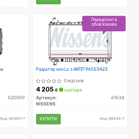
Передплата
обов'язкова
на
Радіатор осн Lc з АКПП 96553423
0 відгуків
4 205
₴
сьогодні
R20009
Артикул:
61634
NISSENS
Код: 651207-7
КУПИТИ
Код: 48433-7