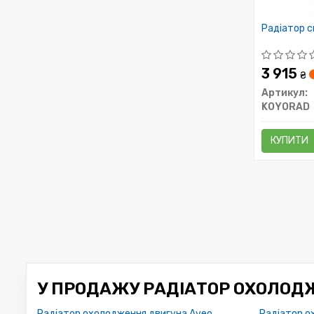
Радіатор 
3 915
₴
Артикул:
KOYORAD
КУПИТИ
У ПРОДАЖУ РАДІАТОР ОХОЛОДЖ
Радіатор охолодження двигуна Aveo
Радіатор о