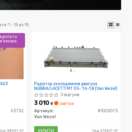
ати:
1 - 15 из 15
едплата
в'язкова
3423
Радіатор охолодження двигуна
NUBIRA/LACETTI MT 03- 1,6-1,8 (Van Wezel)
0 відгуків
3 010
₴
завтра
53732
Артикул:
81002073
Van Wezel
Код: 48431-47
КУПИТИ
Код: 275617-47