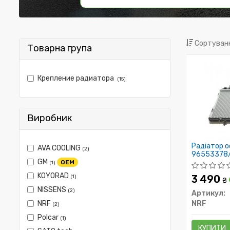
Сортуванн
Товарна група
Крепление радиатора
(15)
Виробник
Радіатор о
AVA COOLING
(2)
96553378
GM
OEM
(1)
KOYORAD
3 490
(1)
₴
NISSENS
(2)
Артикул:
NRF
NRF
(2)
Polcar
(1)
КУПИТИ