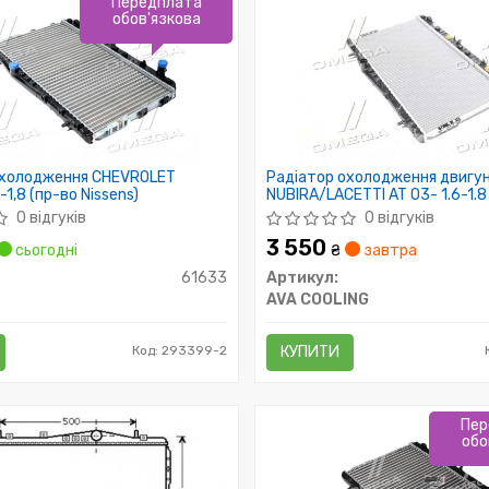
Передплата
обов'язкова
охолодження CHEVROLET
Радіатор охолодження двигу
-1,8 (пр-во Nissens)
NUBIRA/LACETTI AT 03- 1.6-1.8
0 відгуків
0 відгуків
3 550
сьогодні
₴
завтра
61633
Артикул:
AVA COOLING
Код: 293399-2
КУПИТИ
Пер
обо