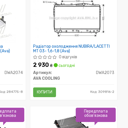
на
Радіатор охолодження NUBIRA/LACETTI
 (Ava)
MT 03- 1,6-1,8 (Ava)
0 відгуків
2 930
₴
сьогодні
DWA2074
Артикул:
DWA2073
AVA COOLING
Код: 284775-8
КУПИТИ
Код: 309816-2
едплата
Передплата
в'язкова
обов'язкова