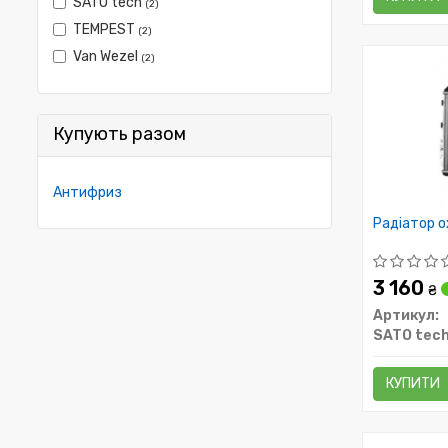
SATO tech
(2)
TEMPEST
(2)
Van Wezel
(2)
Купують разом
Антифриз
Радіатор 
3 160
₴
Артикул:
SATO tec
КУПИТИ