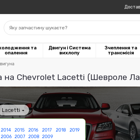
Достав
Яку запчастину шукаєте?
холодження та
Двигун і Система
Зчеплення та
опалення
вихлопу
трансмісія
двигуна
на Chevrolet Lacetti (Шевроле Л
Lacetti
2014
2015
2016
2017
2018
2019
2006
2007
2008
2009