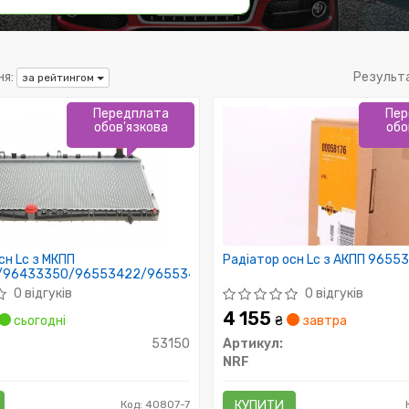
я:
Результ
за рейтингом
Передплата
Пер
обов'язкова
обо
сн Lc з МКПП
Радіатор осн Lc з АКПП 9655
/96433350/96553422/96553428/96306235
0 відгуків
0 відгуків
4 155
сьогодні
₴
завтра
53150
Артикул:
NRF
Код: 40807-7
КУПИТИ