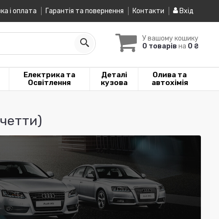
ка і оплата
Гарантія та повернення
Контакти
Вхід
У вашому кошику
0 товарів
на
0 ₴
Електрика та
Деталі
Олива та
Освітлення
кузова
автохімія
ачетти)