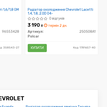
 1,6/1,8 GM
Радіатор охолодження Chevrolet Lacetti
1.4, 1.8, 2.0D 04-
0 відгуків
3 190
₴
термін 2 дн.
96553428
Артикул:
250508A1
Polcar
д: 358543-27
КУПИТИ
Код: 1781657-40
EVROLET
а Evanda
Радіатор охолодження двигуна Tacuma