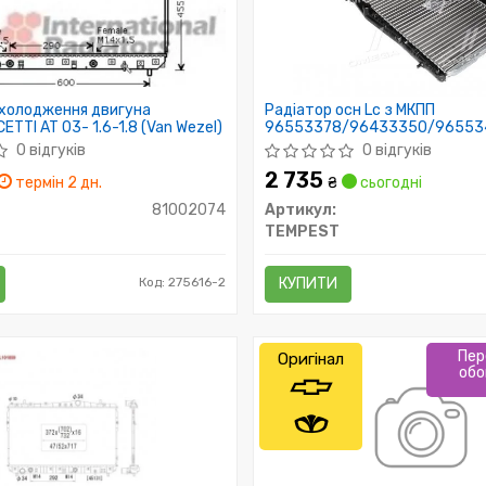
охолодження двигуна
Радіатор осн Lc з МКПП
TTI AT 03- 1.6-1.8 (Van Wezel)
96553378/96433350/96553
0 відгуків
0 відгуків
2 735
термін 2 дн.
₴
сьогодні
81002074
Артикул:
TEMPEST
Код: 275616-2
КУПИТИ
Пер
Оригінал
обо