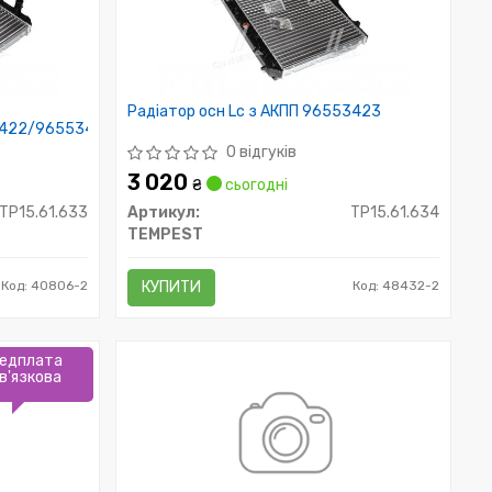
Радіатор осн Lc з АКПП 96553423
422/96553428/96306235
0 відгуків
3 020
₴
сьогодні
TP15.61.633
Артикул:
TP15.61.634
TEMPEST
Код: 40806-2
КУПИТИ
Код: 48432-2
едплата
в'язкова