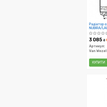
Радіатор 
NUBIRA/LACE
3 085
₴
Артикул:
Van Wezel
КУПИТИ