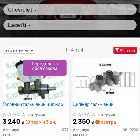
Chevrolet
Lacetti
1 - 4 из 4
за рейтингом
Фільтри
Передплата
обов'язкова
Головний гальмівний циліндр
Циліндр гальмівний
0 відгуків
0 відгуків
3 240
2 350
₴
термін 3 дн.
₴
завтра
Артикул:
1771
Артикул:
05-0722
LPR
Metelli