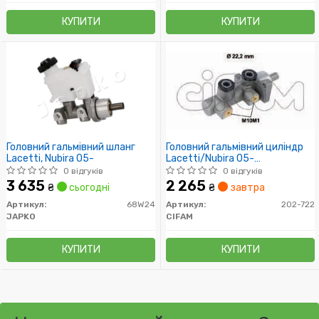
КУПИТИ
КУПИТИ
Головний гальмівний шланг
Головний гальмівний циліндр
Lacetti, Nubira 05-
Lacetti/Nubira 05-
(D1=22,2mm, -ESP)
0 відгуків
0 відгуків
3 635
2 265
₴
сьогодні
₴
завтра
Артикул:
68W24
Артикул:
202-722
JAPKO
CIFAM
КУПИТИ
КУПИТИ