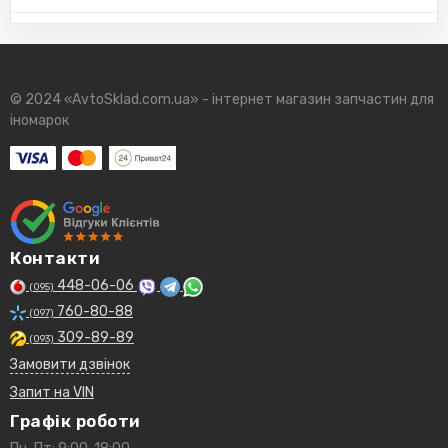
© 2024 «AvtoSklad.com.ua» - інтернет магазин запчастин для
іномарок
Контакти
448-06-06
(095)
760-80-88
(097)
309-89-89
(093)
Замовити дзвінок
Запит на VIN
Графік роботи