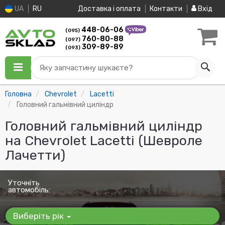
UA
RU
Доставка і оплата
Контакти
Вхід
448-06-06
(095)
760-80-88
(097)
309-89-89
(093)
Яку запчастину шукаєте?
Головна
Chevrolet
Lacetti
Головний гальмівний циліндр
Головний гальмівний циліндр
на Chevrolet Lacetti (Шевроле
Лачетти)
Уточніть
автомобіль:
Виберіть рік