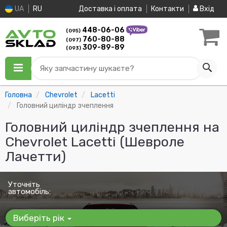
UA
RU
Доставка і оплата
Контакти
Вхід
448-06-06
(095)
760-80-88
(097)
309-89-89
(093)
Яку запчастину шукаєте?
Головна
Chevrolet
Lacetti
Головний циліндр зчеплення
Головний циліндр зчеплення на
Chevrolet Lacetti (Шевроле
Лачетти)
Уточніть
автомобіль:
Виберіть рік