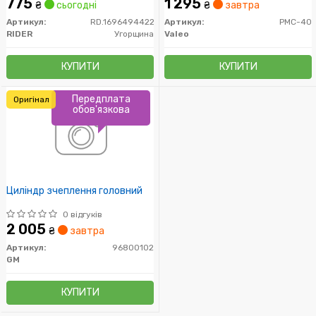
775
1 295
₴
сьогодні
₴
завтра
Артикул:
RD.1696494422
Артикул:
PMC-40
RIDER
Угорщина
Valeo
КУПИТИ
КУПИТИ
Передплата
Оригінал
обов'язкова
Циліндр зчеплення головний
0 відгуків
2 005
₴
завтра
Артикул:
96800102
GM
КУПИТИ