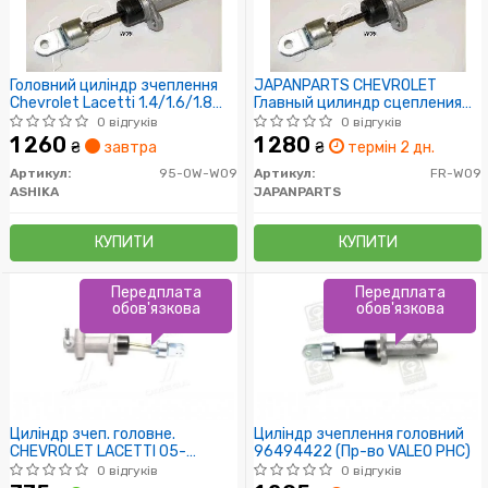
Головний циліндр зчеплення
JAPANPARTS CHEVROLET
Chevrolet Lacetti 1.4/1.6/1.8
Главный цилиндр сцепления
07.03-
Lacetti, Nubira
0 відгуків
0 відгуків
1 260
1 280
₴
завтра
₴
термін 2 дн.
Артикул:
95-0W-W09
Артикул:
FR-W09
ASHIKA
JAPANPARTS
КУПИТИ
КУПИТИ
Передплата
Передплата
обов'язкова
обов'язкова
Циліндр зчеп. головне.
Циліндр зчеплення головний
CHEVROLET LACETTI 05-
96494422 (Пр-во VALEO PHC)
(RIDER)
0 відгуків
0 відгуків