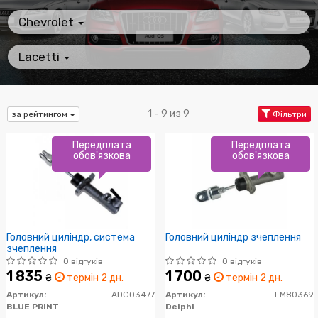
Chevrolet
Lacetti
1 - 9 из 9
за рейтингом
Фільтри
Передплата
Передплата
обов'язкова
обов'язкова
Головний циліндр, система
Головний циліндр зчеплення
зчеплення
0 відгуків
0 відгуків
1 835
1 700
₴
термін 2 дн.
₴
термін 2 дн.
Артикул:
ADG03477
Артикул:
LM80369
BLUE PRINT
Delphi