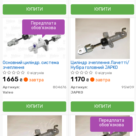
КУПИТИ
КУПИТИ
Передплата
обов'язкова
Основний циліндр. система
Циліндр зчеплення Лачетті/
зчеплення
Нубіра головний JAPKO
0 відгуків
0 відгуків
1 665
1 170
₴
завтра
₴
завтра
Артикул:
804676
Артикул:
95W09
Valeo
JAPKO
КУПИТИ
КУПИТИ
Передплата
обов'язкова