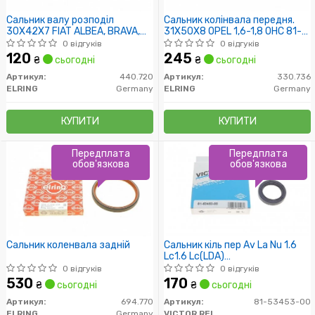
Сальник валу розподіл
Сальник колінвала передня.
30X42X7 FIAT ALBEA, BRAVA,
31X50X8 OPEL 1,6-1,8 OHC 81-
CROMA, DOBLO
86
0 відгуків
0 відгуків
120
245
₴
сьогодні
₴
сьогодні
Артикул:
440.720
Артикул:
330.736
ELRING
Germany
ELRING
Germany
КУПИТИ
КУПИТИ
Передплата
Передплата
обов'язкова
обов'язкова
Сальник коленвала задній
Сальник кіль пер Av La Nu 1.6
Lc1.6 Lc(LDA)
96350161(30*42*8)
0 відгуків
0 відгуків
530
170
₴
сьогодні
₴
сьогодні
Артикул:
694.770
Артикул:
81-53453-00
ELRING
Germany
VICTOR REINZ