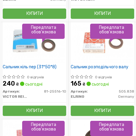
КУПИТИ
КУПИТИ
Передплата
Передплата
обов'язкова
обов'язкова
Сальник кіль пер (31*50*8)
Сальник розподільчого валу
0 відгуків
0 відгуків
240
165
₴
сьогодні
₴
сьогодні
Артикул:
81-25516-10
Артикул:
505.838
VICTOR REINZ
ELRING
Germany
КУПИТИ
КУПИТИ
Передплата
Передплата
обов'язкова
обов'язкова