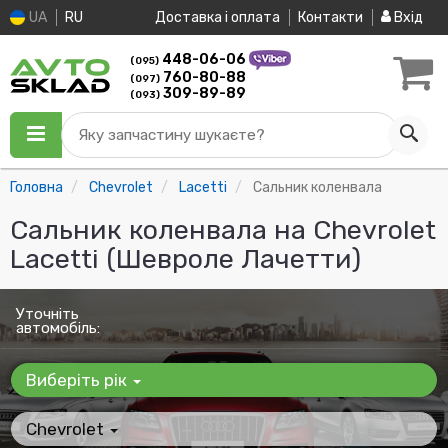
UA
RU
Доставка і оплата
Контакти
Вхід
448-06-06
(095)
760-80-88
(097)
309-89-89
(093)
Яку запчастину шукаєте?
Головна
Chevrolet
Lacetti
Сальник коленвала
Сальник коленвала на Chevrolet
Lacetti (Шевроле Лачетти)
Уточніть
автомобіль:
Виберіть рік
Chevrolet