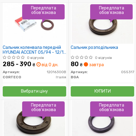
Передплата
Передплата
обов'язкова
обов'язкова
Сальник коленвала передній
Сальник розподільника
HYUNDAI ACCENT 05/94 - 12/12
(12016300B) Corteco
0 відгуків
0 відгуків
285 - 390
80
₴
від 0 дн.
₴
завтра
Артикул:
12016300B
Артикул:
OS5317
CORTECO
Італія
BGA
Вибрати ціну
КУПИТИ
Передплата
Передплата
обов'язкова
обов'язкова