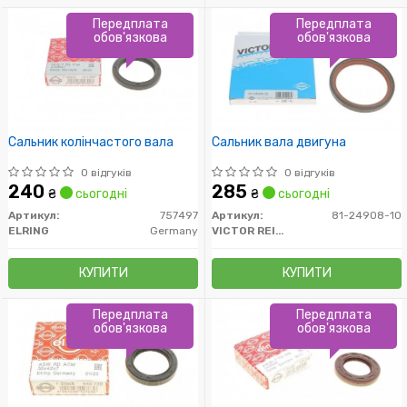
Передплата
Передплата
обов'язкова
обов'язкова
Сальник колінчастого вала
Сальник вала двигуна
0 відгуків
0 відгуків
240
285
₴
сьогодні
₴
сьогодні
Артикул:
757497
Артикул:
81-24908-10
ELRING
Germany
VICTOR REINZ
КУПИТИ
КУПИТИ
Передплата
Передплата
обов'язкова
обов'язкова