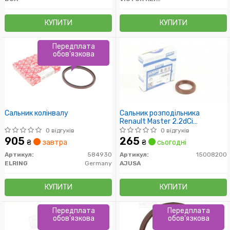
КУПИТИ
КУПИТИ
Передплата
обов'язкова
Сальник колінвалу
Сальник розподільника
Renault Master 2.2dCi
(30x42x7)
0 відгуків
0 відгуків
905
265
₴
завтра
₴
сьогодні
Артикул:
584930
Артикул:
15008200
ELRING
Germany
AJUSA
КУПИТИ
КУПИТИ
Передплата
Передплата
обов'язкова
обов'язкова