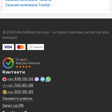
Сальник коленвала Tracker
© 2024 «AvtoSklad.com.ua» - інтернет магазин запчастин для
іномарок
Контакти
448-06-06
(095)
760-80-88
(097)
309-89-89
(093)
Замовити дзвінок
Запит на VIN