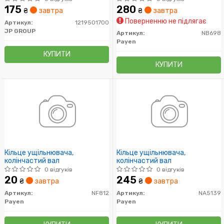
1.8-2.6i 84-
175
280
₴
завтра
₴
завтра
Поверненню не підлягає
Артикул:
1219501700
JP GROUP
Артикул:
NB698
Payen
КУПИТИ
КУПИТИ
Кільце ущільнювача,
Кільце ущільнювача,
колінчастий вал
колінчастий вал
0 відгуків
0 відгуків
20
245
₴
завтра
₴
завтра
Артикул:
NF812
Артикул:
NA5139
Payen
Payen