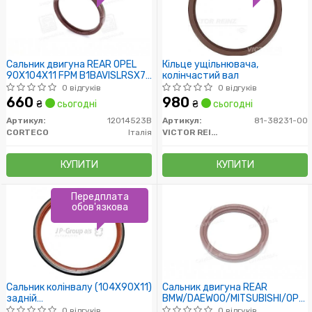
Сальник двигуна REAR OPEL
Кільце ущільнювача,
90X104X11 FPM B1BAVISLRSX7
колінчастий вал
(пр-во Corteco)
0 відгуків
0 відгуків
660
980
₴
сьогодні
₴
сьогодні
Артикул:
12014523B
Артикул:
81-38231-00
CORTECO
Італія
VICTOR REINZ
КУПИТИ
КУПИТИ
Передплата
обов'язкова
Сальник колінвалу (104X90X11)
Сальник двигуна REAR
задній
BMW/DAEWOO/MITSUBISHI/OPEL
ASTRA/KADETT/OMEGA/VECTRA/LACETTI/CAPTIVA
(пр-во PAYEN)
0 відгуків
0 відгуків