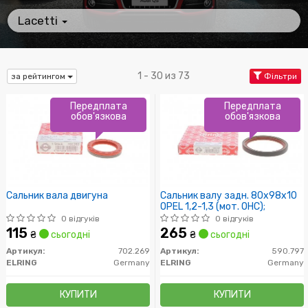
Lacetti
1 - 30 из 73
за рейтингом
Фільтри
Передплата
Передплата
обов'язкова
обов'язкова
Сальник вала двигуна
Сальник валу задн. 80x98x10
OPEL 1,2-1,3 (мот. OHC);
0 відгуків
0 відгуків
115
265
₴
сьогодні
₴
сьогодні
Артикул:
702.269
Артикул:
590.797
ELRING
Germany
ELRING
Germany
КУПИТИ
КУПИТИ