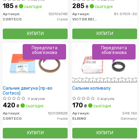
во Corteco)
185
285
₴
сьогодні
₴
сьогодні
Артикул:
12010674B
Артикул:
81-51109-30
CORTECO
Італія
VICTOR REINZ
КУПИТИ
КУПИТИ
Передплата
Передплата
обов'язкова
обов'язкова
Сальник двигуна (пр-во
Сальник колінвалу
Corteco)
0 відгуків
0 відгуків
420
170
₴
сьогодні
₴
сьогодні
Артикул:
12013882B
Артикул:
598.760
CORTECO
Італія
ELRING
Germany
КУПИТИ
КУПИТИ