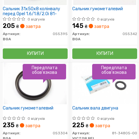
Сальник 31x50x8 колінвалу
Сальник гумометалевий
перед Opel 1.6/1.8/2.0i 81-
0 відгуків
0 відгуків
205
145
₴
завтра
₴
завтра
Артикул:
OS5395
Артикул:
OS5342
BGA
BGA
КУПИТИ
КУПИТИ
Передплата
Передплата
обов'язкова
обов'язкова
Сальник гумометалевий
Сальник вала двигуна
0 відгуків
0 відгуків
235
225
₴
завтра
₴
завтра
Артикул:
OS3304
Артикул:
81-34805-00
BGA
VICTOR REINZ