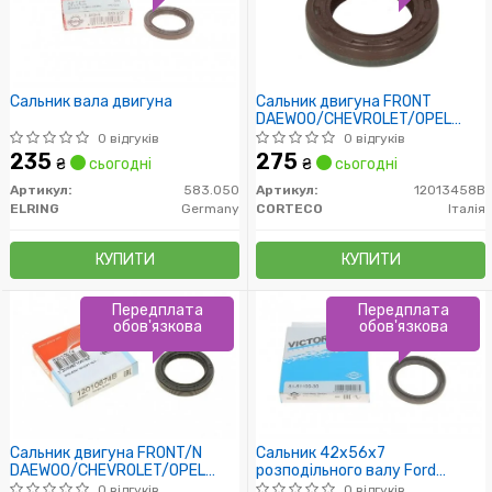
Сальник вала двигуна
Сальник двигуна FRONT
DAEWOO/CHEVROLET/OPEL
1,8/2,0 16V 31X50X8 FPM
0 відгуків
0 відгуків
B1BAVISLRDX7 (пр-во Corteco)
235
275
₴
сьогодні
₴
сьогодні
Артикул:
583.050
Артикул:
12013458B
ELRING
Germany
CORTECO
Італія
КУПИТИ
КУПИТИ
Передплата
Передплата
обов'язкова
обов'язкова
Сальник двигуна FRONT/N
Сальник 42x56x7
DAEWOO/CHEVROLET/OPEL
розподільного валу Ford
30X42X7 ACM BASLRDX7 (пр-
(бензин)
0 відгуків
0 відгуків