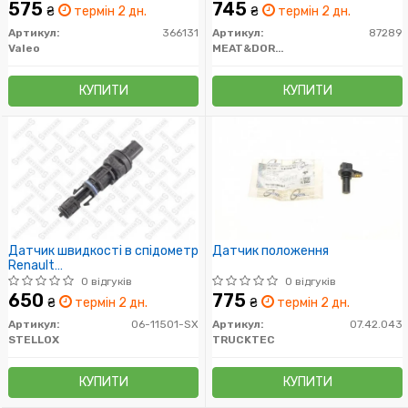
575
745
₴
термін 2 дн.
₴
термін 2 дн.
Артикул:
366131
Артикул:
87289
Valeo
MEAT&DORIA
КУПИТИ
КУПИТИ
Датчик швидкості в спідометр
Датчик положення
Renault
Twingo/Clio/Megane/Kangoo/Laguna/Espace
0 відгуків
0 відгуків
1.2-2.2i/D 93>
650
775
₴
термін 2 дн.
₴
термін 2 дн.
Артикул:
06-11501-SX
Артикул:
07.42.043
STELLOX
TRUCKTEC
КУПИТИ
КУПИТИ