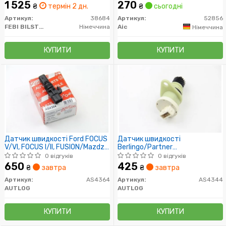
1 525
270
₴
термін 2 дн.
₴
сьогодні
Артикул:
38684
Артикул:
52856
FEBI BILSTEIN
Німеччина
Aic
Німеччина
КУПИТИ
КУПИТИ
Датчик швидкості Ford FOCUS
Датчик швидкості
V/VI, FOCUS I/II, FUSION/Mazdza
Berlingo/Partner
2, 1.2-2.0 TDCi 99-
1.8/1.9D/2.0HDI
0 відгуків
0 відгуків
650
425
₴
завтра
₴
завтра
Артикул:
AS4364
Артикул:
AS4344
AUTLOG
AUTLOG
КУПИТИ
КУПИТИ