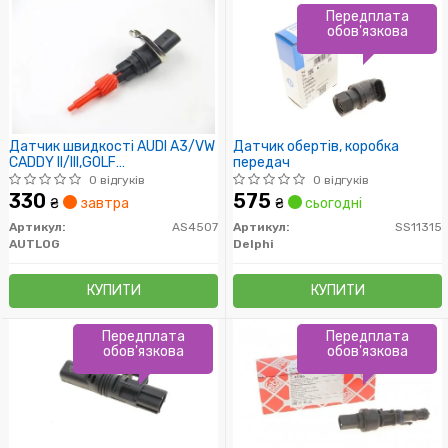
Передплата
обов'язкова
Датчик швидкості AUDI A3/VW
Датчик обертів, коробка
CADDY II/III,GOLF
передач
II/III/IV/V,PASSAT 1.4-3.2 84-
0 відгуків
0 відгуків
330
575
₴
завтра
₴
сьогодні
Артикул:
AS4507
Артикул:
SS11315
AUTLOG
Delphi
КУПИТИ
КУПИТИ
Передплата
Передплата
обов'язкова
обов'язкова