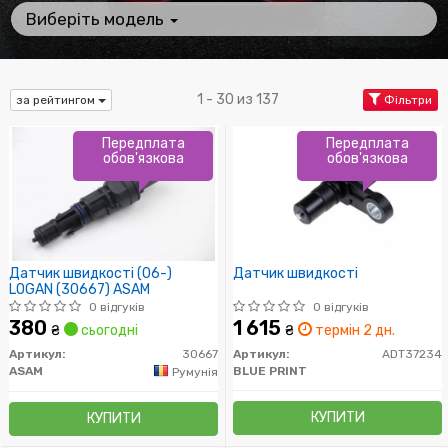
Виберіть модель
1 - 30 из 137
за рейтингом
Фільтри
Передплата
Передплата
обов'язкова
обов'язкова
Датчик швидкості (06-)
Датчик швидкості
LOGAN (30667) ASAM
0 відгуків
0 відгуків
380
1 615
₴
сьогодні
₴
термін 2 дн.
Артикул:
30667
Артикул:
ADT37234
ASAM
BLUE PRINT
Румунія
КУПИТИ
КУПИТИ