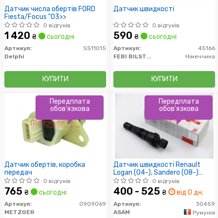
Датчик числа обертів FORD
Датчик швидкості
Fiesta/Focus "03>>
0 відгуків
0 відгуків
1 420
590
₴
сьогодні
₴
сьогодні
Артикул:
SS11015
Артикул:
45166
Delphi
FEBI BILSTEIN
Німеччина
КУПИТИ
КУПИТИ
Передплата
Передплата
обов'язкова
обов'язкова
Датчик обертів, коробка
Датчик швидкості Renault
передач
Logan (04-), Sandero (08-)
(30459) Asam
0 відгуків
0 відгуків
765
400 - 525
₴
сьогодні
₴
від 0 дн.
Артикул:
0909069
Артикул:
30459
METZGER
ASAM
Румунія