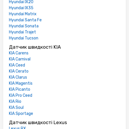
Hyundai IX20
Hyundai IX35
Hyundai Matrix
Hyundai Santa Fe
Hyundai Sonata
Hyundai Trajet
Hyundai Tucson
Датчик швидкості KIA
KIA Carens
KIA Carnival
KIA Ceed
KIA Cerato
KIA Clarus
KIA Magentis
KIA Picanto
KIA Pro Ceed
KIA Rio
KIA Soul
KIA Sportage
Датчик швидкості Lexus
Lexus RX