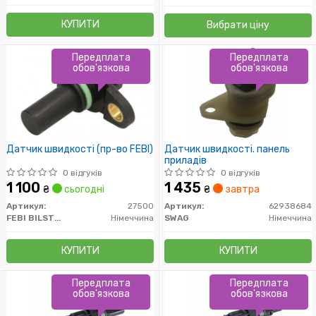
КУПИТИ
Вибрати ціну
Передплата
Передплата
обов'язкова
обов'язкова
Датчик швидкості (пр-во FEBI)
Датчик швидкості. панель
приладів
0 відгуків
0 відгуків
1 100
1 435
₴
сьогодні
₴
завтра
Артикул:
27500
Артикул:
62938684
FEBI BILSTEIN
Німеччина
SWAG
Німеччина
КУПИТИ
КУПИТИ
Передплата
Передплата
обов'язкова
обов'язкова