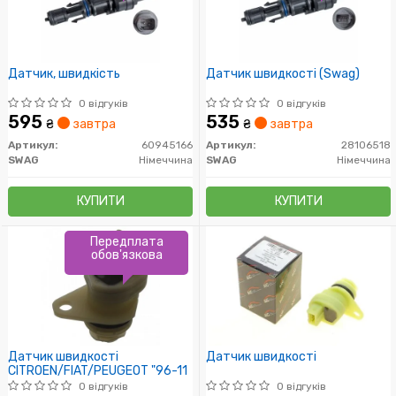
Датчик, швидкість
Датчик швидкості (Swag)
0 відгуків
0 відгуків
595
535
₴
завтра
₴
завтра
Артикул:
60945166
Артикул:
28106518
SWAG
Німеччина
SWAG
Німеччина
КУПИТИ
КУПИТИ
Передплата
обов'язкова
Датчик швидкості
Датчик швидкості
CITROEN/FIAT/PEUGEOT "96-11
0 відгуків
0 відгуків