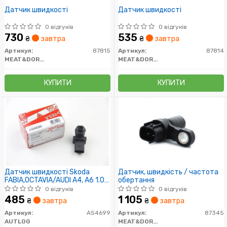
Датчик швидкості
Датчик швидкості
0 відгуків
0 відгуків
730
535
₴
завтра
₴
завтра
Артикул:
87815
Артикул:
87814
MEAT&DORIA
MEAT&DORIA
КУПИТИ
КУПИТИ
Датчик швидкості Skoda
Датчик, швидкість / частота
FABIA,OCTAVIA/AUDI A4, A6 1.0-
обертання
3.2 95-
0 відгуків
0 відгуків
485
1 105
₴
завтра
₴
завтра
Артикул:
AS4699
Артикул:
87345
AUTLOG
MEAT&DORIA