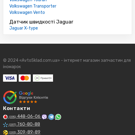
Volkswagen Transporter
Volkswagen Vento
Датчик швидкості Jaguar
Jaguar X-type
© 2024 «AvtoSklad.com.ua» - інтернет магазин запчастин для
іномарок
Контакти
448-06-06
(095)
760-80-88
(097)
309-89-89
(093)