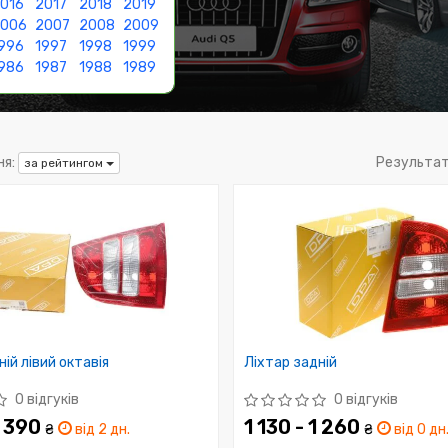
016
2017
2018
2019
2006
2007
2008
2009
996
1997
1998
1999
986
1987
1988
1989
я:
Результат
за рейтингом
ій лівий октавія
Ліхтар задній
0 відгуків
0 відгуків
1 390
1 130 - 1 260
₴
від 2 дн.
₴
від 0 дн