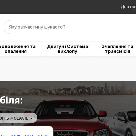
Достав
Яку запчастину шукаєте?
холодження та
Двигун і Система
Зчеплення та
опалення
вихлопу
трансмісія
біля:
ріть модель