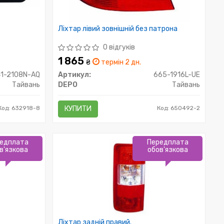
Ліхтар лівий зовнішній без патрона
0 відгуків
1 865
₴
термін 2 дн.
1-2108N-AQ
Артикул:
665-1916L-UE
Тайвань
DEPO
Тайвань
Код: 632918-8
КУПИТИ
Код: 650492-2
едплата
Передплата
в'язкова
обов'язкова
Ліхтар задній правий.