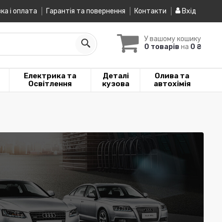
ка і оплата
Гарантія та повернення
Контакти
Вхід
У вашому кошику
0 товарів
на
0 ₴
Електрика та
Деталі
Олива та
Освітлення
кузова
автохімія