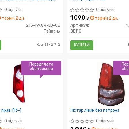
0 відгуків
0 відгуків
1 090
термін 2 дн.
₴
термін 2 дн.
215-19K8R-LD-UE
Артикул:
4
Тайвань
DEPO
Код: 634217-2
КУПИТИ
Передплата
Пер
обов'язкова
обо
 прав. [13-]
Ліхтар лівий без патрона
0 відгуків
0 відгуків