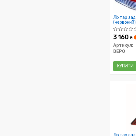
Ліхтар зад
(червоний)
3 160
₴
Артикул:
DEPO
КУПИТИ
Ліхтар зад