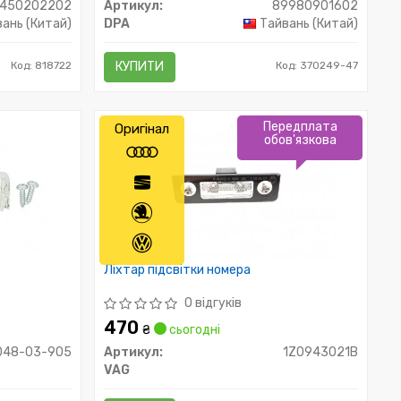
450202202
Артикул:
89980901602
ань (Китай)
DPA
Тайвань (Китай)
Код: 818722
КУПИТИ
Код: 370249-47
Передплата
Оригінал
обов'язкова
Ліхтар підсвітки номера
0 відгуків
470
₴
сьогодні
048-03-905
Артикул:
1Z0943021B
VAG