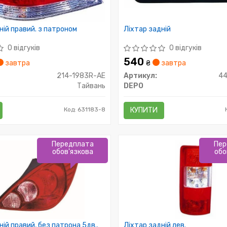
ній правий. з патроном
Ліхтар задній
0 відгуків
0 відгуків
540
завтра
₴
завтра
214-1983R-AE
Артикул:
44
Тайвань
DEPO
Код: 631183-8
КУПИТИ
Передплата
Пер
обов'язкова
обо
ній правий, без патрона 5дв..
Ліхтар задній лев.