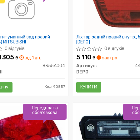
отитуманний зад правий
Ліхтар задній правий внутр.,
 MITSUBISHI
[DEPO]
0 відгуків
0 відгуків
 1 305
5 110
₴
від 1 дн.
₴
завтра
8355A004
Артикул:
4
I
DEPO
ціну
Код: 90857
КУПИТИ
Передплата
Пер
обов'язкова
обо