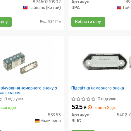
89450210902
Артикул:
89
Тайвань (Китай)
DPA
Тайв
ціну
Код: 524746
Вибрати ціну
свічування номерного знаку з
Підсвітка номерного знака
калювання
0 відгуків
0 відгуків
525
сьогодні
₴
термін 2 дн.
53953
Артикул:
5402-
Німеччина
BLIC