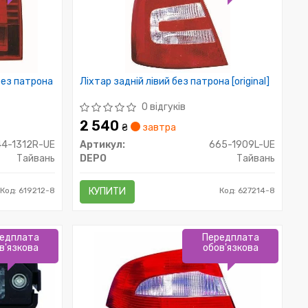
 без патрона
Ліхтар задній лівий без патрона [original]
0 відгуків
2 540
₴
завтра
44-1312R-UE
Артикул:
665-1909L-UE
Тайвань
DEPO
Тайвань
Код: 619212-8
КУПИТИ
Код: 627214-8
едплата
Передплата
в'язкова
обов'язкова