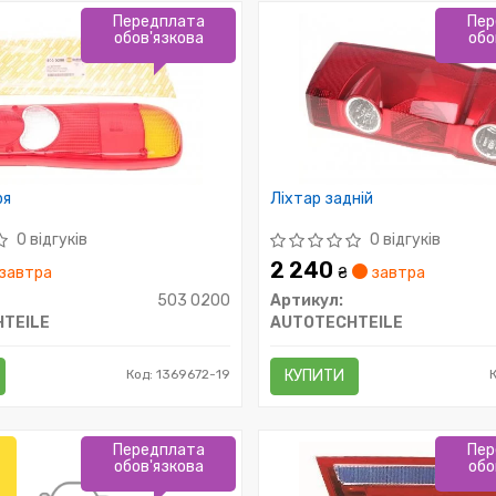
Передплата
Пер
обов'язкова
обо
ря
Ліхтар задній
0 відгуків
0 відгуків
2 240
завтра
₴
завтра
503 0200
Артикул:
TEILE
AUTOTECHTEILE
Код: 1369672-19
КУПИТИ
Передплата
Пер
обов'язкова
обо