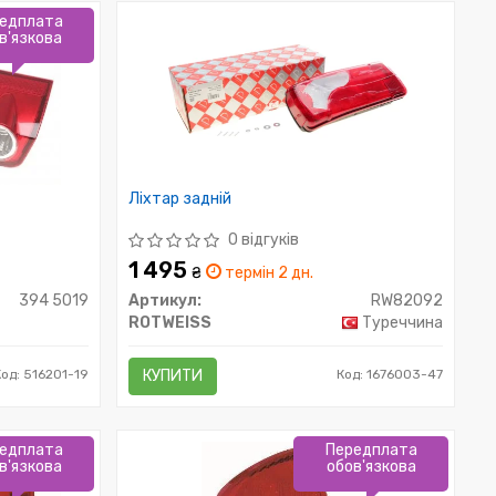
едплата
в'язкова
Ліхтар задній
0 відгуків
1 495
₴
термін 2 дн.
394 5019
Артикул:
RW82092
ROTWEISS
Туреччина
Код: 516201-19
КУПИТИ
Код: 1676003-47
едплата
Передплата
в'язкова
обов'язкова