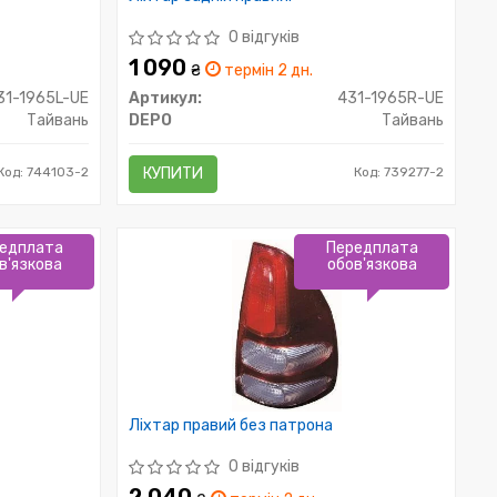
0 відгуків
1 090
₴
термін 2 дн.
31-1965L-UE
Артикул:
431-1965R-UE
Тайвань
DEPO
Тайвань
Код: 744103-2
КУПИТИ
Код: 739277-2
едплата
Передплата
в'язкова
обов'язкова
Ліхтар правий без патрона
0 відгуків