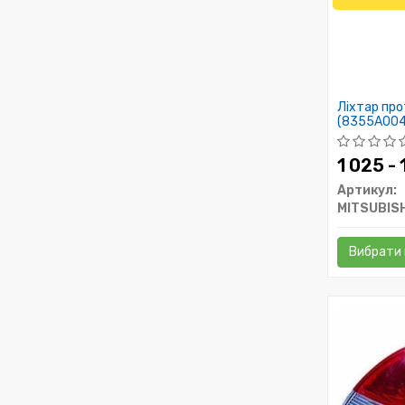
Ліхтар пр
(8355A004)
1 025 -
Артикул:
MITSUBISH
Вибрати 