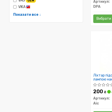
VAG
OEM
Артикул:
DPA
VIKA
Показати все ↓
Вибрати 
Ліхтар під
лампою на
200
₴
Артикул:
Aic