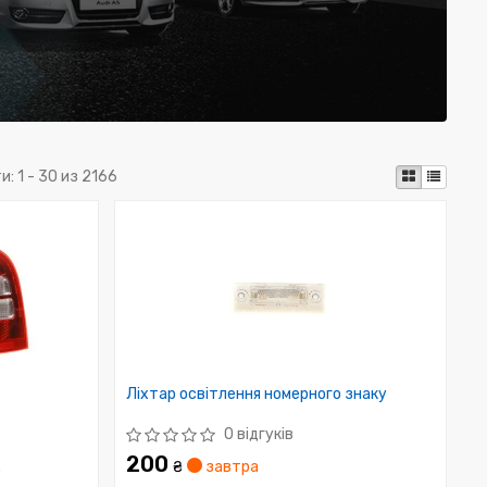
и:
1 - 30 из 2166
Ліхтар освітлення номерного знаку
0 відгуків
200
.
₴
завтра