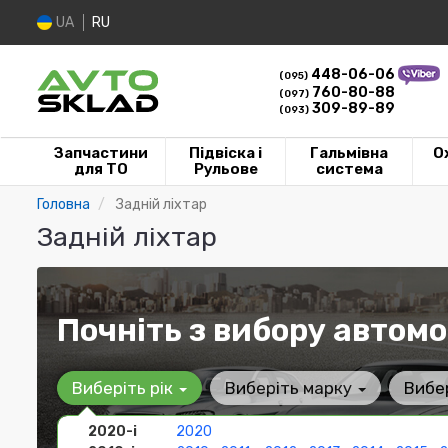
UA
RU
448-06-06
(095)
760-80-88
(097)
309-89-89
(093)
Запчастини
Підвіска і
Гальмівна
О
для ТО
Рульове
система
Головна
Задній ліхтар
Задній ліхтар
Почніть з вибору автомо
Виберіть рік
Виберіть марку
Вибе
2020-і
2020