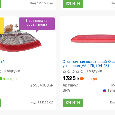
Код: 1716722-47
КУПИТИ
Ко
Передплата
обов'язкова
ній
Стоп-сигнал додатковий Skod
універсал (A5, 1Z5) (04-13)
(99451822602) DPA
0 відгуків
0 відгуків
1 325
сьогодні
₴
завтра
265540003R
Артикул:
9
DPA
Тайв
Код: 991785-27
КУПИТИ
Ко