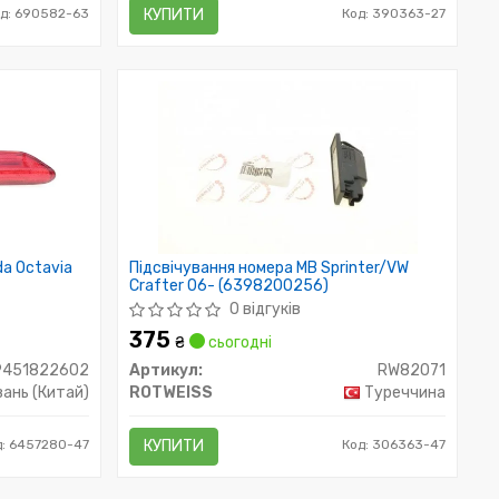
д: 690582-63
КУПИТИ
Код: 390363-27
a Octavia
Підсвічування номера MB Sprinter/VW
Crafter 06- (6398200256)
0 відгуків
375
₴
сьогодні
9451822602
Артикул:
RW82071
ань (Китай)
ROTWEISS
Туреччина
д: 6457280-47
КУПИТИ
Код: 306363-47