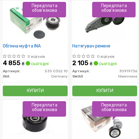
Передплата
Передплата
обов'язкова
обов'язкова
Обгінна муфта INA
Натягувач ременя
0 відгуків
0 відгуків
4 855
2 105
₴
сьогодні
₴
сьогодні
Артикул:
535 0352 10
Артикул:
30919736
INA
Germany
SWAG
Німеччина
КУПИТИ
КУПИТИ
Передплата
Передплата
обов'язкова
обов'язкова