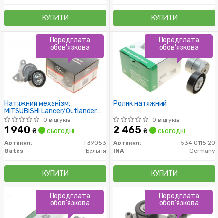
КУПИТИ
КУПИТИ
Передплата
Передплата
обов'язкова
обов'язкова
Натяжний механізм,
Ролик натяжний
MITSUBISHI Lancer/Outlander
1.8-2.4 06-
0 відгуків
0 відгуків
1 940
2 465
₴
сьогодні
₴
сьогодні
Артикул:
T39053
Артикул:
534 0115 20
Gates
Бельгія
INA
Germany
КУПИТИ
КУПИТИ
Передплата
Передплата
обов'язкова
обов'язкова