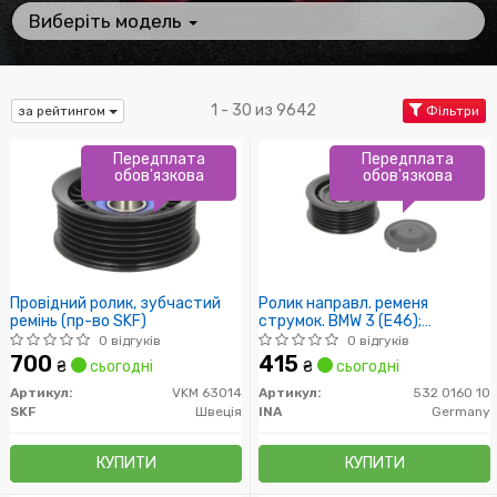
Виберіть модель
1 - 30 из 9642
за рейтингом
Фільтри
Передплата
Передплата
обов'язкова
обов'язкова
Провідний ролик, зубчастий
Ролик направл. ременя
ремінь (пр-во SKF)
струмок. BMW 3 (E46);
MERCEDES C (W203, W204)
0 відгуків
0 відгуків
700
415
₴
сьогодні
₴
сьогодні
Артикул:
VKM 63014
Артикул:
532 0160 10
SKF
Швеція
INA
Germany
КУПИТИ
КУПИТИ