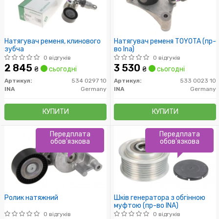
Натягувач ременя, клинового
Натягувач ременя TOYOTA (пр-
зубча
во Ina)
0 відгуків
0 відгуків
2 845
3 530
₴
сьогодні
₴
сьогодні
Артикул:
534 0297 10
Артикул:
533 0023 10
INA
Germany
INA
Germany
КУПИТИ
КУПИТИ
Передплата
Передплата
обов'язкова
обов'язкова
Ролик натяжний
Шків генератора з обгінною
муфтою (пр-во INA)
0 відгуків
0 відгуків