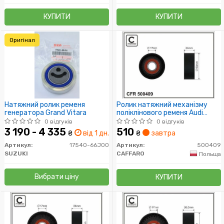
КУПИТИ
КУПИТИ
Оригінал
Натяжний ролик ременя
Ролик натяжний механізму
генератора Grand Vitara
поліклінового ременя Audi
60x17x24
0 відгуків
0 відгуків
3 190 - 4 335
510
₴
від 1 дн.
₴
завтра
Артикул:
17540-66J00
Артикул:
500409
SUZUKI
CAFFARO
Польща
Вибрати ціну
КУПИТИ