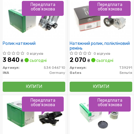
Передплата
Передплата
обов'язкова
обов'язкова
Ролик натяжний
Натяжний ролик, полікліновий
ремінь
0 відгуків
0 відгуків
3 840
2 070
₴
сьогодні
₴
сьогодні
Артикул:
534 0467 10
Артикул:
T39291
INA
Germany
Gates
Бельгія
КУПИТИ
КУПИТИ
Передплата
Передплата
обов'язкова
обов'язкова