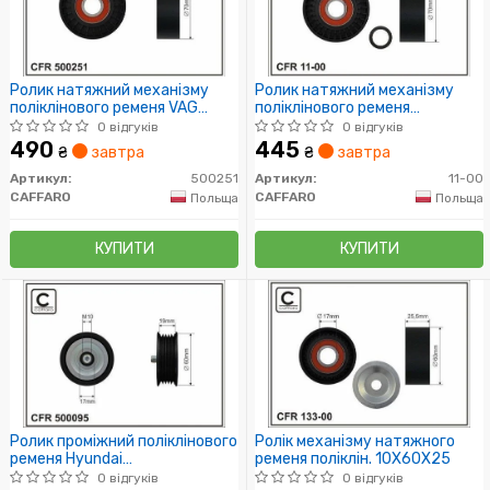
Ролик натяжний механізму
Ролик натяжний механізму
поліклінового ременя VAG
поліклінового ременя
1.6TDI/ 2.0TDI 03-15 70x17x24
OM611/612 Vito, Sprinter/BMW
0 відгуків
0 відгуків
70x17x28
490
445
₴
завтра
₴
завтра
Артикул:
500251
Артикул:
11-00
CAFFARO
CAFFARO
Польща
Польща
КУПИТИ
КУПИТИ
Ролик проміжний поліклінового
Ролік механізму натяжного
ременя Hyundai
ременя поліклін. 10X60X25
i10/i20/i30/ix35,
0 відгуків
0 відгуків