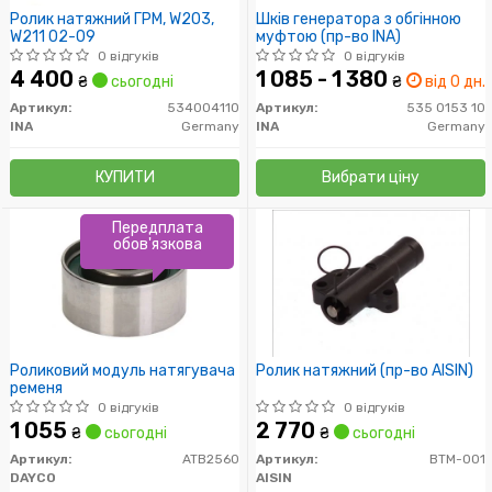
Ролик натяжний ГРМ, W203,
Шків генератора з обгінною
W211 02-09
муфтою (пр-во INA)
0 відгуків
0 відгуків
4 400
1 085 - 1 380
₴
сьогодні
₴
від 0 дн.
Артикул:
534004110
Артикул:
535 0153 10
INA
Germany
INA
Germany
КУПИТИ
Вибрати ціну
Передплата
обов'язкова
Роликовий модуль натягувача
Ролик натяжний (пр-во AISIN)
ременя
0 відгуків
0 відгуків
1 055
2 770
₴
сьогодні
₴
сьогодні
Артикул:
ATB2560
Артикул:
BTM-001
DAYCO
AISIN