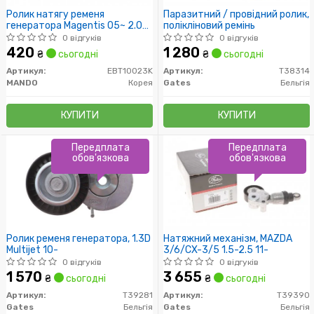
Ролик натягу ременя
Паразитний / провідний ролик,
генератора Magentis 05~ 2.0L,
полікліновий ремінь
Sonata NF 2,0L Carens FMC 2.0L
0 відгуків
0 відгуків
420
1 280
₴
сьогодні
₴
сьогодні
Артикул:
EBT10023K
Артикул:
T38314
MANDO
Корея
Gates
Бельгія
КУПИТИ
КУПИТИ
Передплата
Передплата
обов'язкова
обов'язкова
Ролик ременя генератора, 1.3D
Натяжний механізм, MAZDA
Multijet 10-
3/6/CX-3/5 1.5-2.5 11-
0 відгуків
0 відгуків
1 570
3 655
₴
сьогодні
₴
сьогодні
Артикул:
T39281
Артикул:
T39390
Gates
Бельгія
Gates
Бельгія