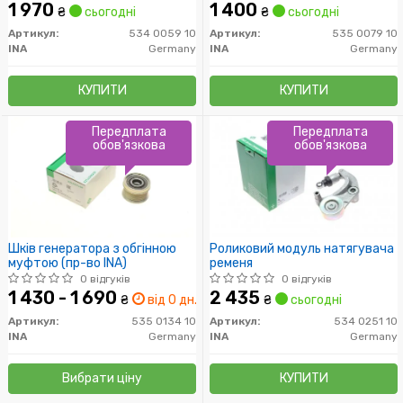
1 970
1 400
₴
сьогодні
₴
сьогодні
Артикул:
534 0059 10
Артикул:
535 0079 10
INA
Germany
INA
Germany
КУПИТИ
КУПИТИ
Передплата
Передплата
обов'язкова
обов'язкова
Шків генератора з обгінною
Роликовий модуль натягувача
муфтою (пр-во INA)
ременя
0 відгуків
0 відгуків
1 430 - 1 690
2 435
₴
від 0 дн.
₴
сьогодні
Артикул:
535 0134 10
Артикул:
534 0251 10
INA
Germany
INA
Germany
Вибрати ціну
КУПИТИ