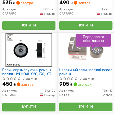
1.4CRDi/1.5CDRi/1.6CRDi
535
490
₴
завтра
₴
завтра
60x10x19
Артикул:
500095
Артикул:
133-00
CAFFARO
CAFFARO
Польща
Польща
КУПИТИ
КУПИТИ
Передплата
обов'язкова
Ролик спрямовуючий ременя
Напрямний ролик поліклінового
полікл. HYUNDAI IX20, I30, IX35;
ременя
KIA CEED 1.4D-1.7D 02.08-
0 відгуків
0 відгуків
450
905
₴
завтра
₴
сьогодні
Артикул:
312-00
Артикул:
T36417
CAFFARO
Gates
Бельгія
Польща
КУПИТИ
КУПИТИ