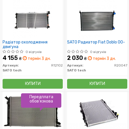
Радіатор охолодження
SATO Радиатор Fiat Doblo 00-
двигуна
0 відгуків
0 відгуків
4 155
2 030
₴
термін 3 дн.
₴
термін 3 дн.
Артикул:
R12102
Артикул:
R20047
SATO tech
SATO tech
КУПИТИ
КУПИТИ
Передплата
обов'язкова