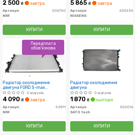
2 500
5 865
₴
завтра
₴
завтра
Артикул:
506750
Артикул:
63023A
NRF
NISSENS
КУПИТИ
КУПИТИ
Передплата
обов'язкова
Радіатор охолодження
Радіатор охолодження
двигуна FORD S-max
двигуна
03/2006> (пр-во NRF)
0 відгуків
0 відгуків
4 090
1 870
₴
завтра
₴
сьогодні
Артикул:
53811
Артикул:
R20016
NRF
SATO tech
КУПИТИ
КУПИТИ