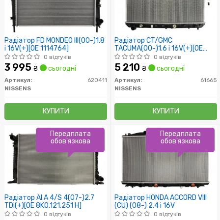
Радіатор FD MONDEO III(00-)1.8
Радіатор CT/GMC
i 16V(+)[OE 1114764]
TACUMA(00-)1.6 i 16V(+)[OE
P96271475]
0 відгуків
0 відгуків
3 995
5 210
₴
сьогодні
₴
сьогодні
Артикул:
620411
Артикул:
61665
NISSENS
NISSENS
КУПИТИ
КУПИТИ
Передплата
Передплата
обов'язкова
обов'язкова
Радіатор AI A 4/S 4(07-)2.7
Радіатор HONDA ACCORD VIII
TDi(+)[OE 8K0.121.251 H]
(CU) (08-) 2.4 i 16V
0 відгуків
0 відгуків