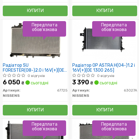
КУПИТИ
КУПИТИ
Передплата
Передплата
обов'язкова
обов'язкова
Радіатор SU
Радіатор OP ASTRA H(04-)1.2 i
FORESTER(08-)2.0 i 16V(+)[OE
16V(+)[OE 1300 265]
45119-SC000]
0 відгуків
0 відгуків
6 050
3 390
₴
сьогодні
₴
сьогодні
Артикул:
67725
Артикул:
63027A
NISSENS
NISSENS
КУПИТИ
КУПИТИ
Передплата
Передплата
обов'язкова
обов'язкова