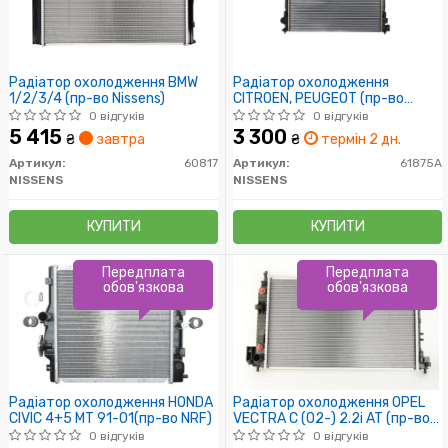
Радіатор охолодження BMW
Радіатор охолодження
1/2/3/4 (пр-во Nissens)
CITROEN, PEUGEOT (пр-во
Nissens)
0 відгуків
0 відгуків
5 415
3 300
₴
завтра
₴
термін 2 дн.
Артикул:
60817
Артикул:
61875A
NISSENS
NISSENS
КУПИТИ
КУПИТИ
Передплата
Передплата
обов'язкова
обов'язкова
Радіатор охолодження HONDA
Радіатор охолодження OPEL
CIVIC 4+5 MT 91-01(пр-во NRF)
VECTRA C (02-) 2.2i AT (пр-во
Nissens)
0 відгуків
0 відгуків