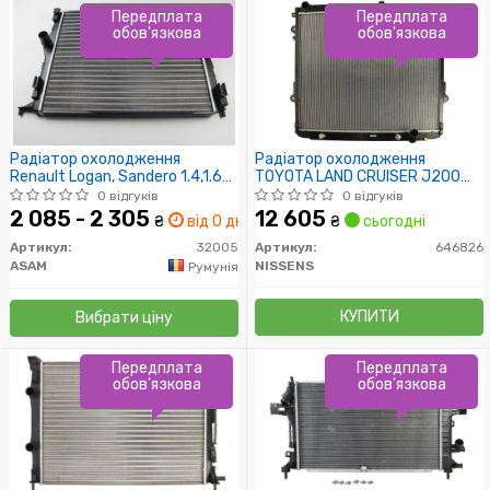
Передплата
Передплата
обов'язкова
обов'язкова
Радіатор охолодження
Радіатор охолодження
Renault Logan, Sandero 1.4,1.6
TOYOTA LAND CRUISER J200
б/конд (facelift) (32005) Asam
(08-) 4.5 TD (пр-во Nissens)
0 відгуків
0 відгуків
2 085 - 2 305
12 605
₴
від 0 дн.
₴
сьогодні
Артикул:
32005
Артикул:
646826
ASAM
NISSENS
Румунія
КУПИТИ
Вибрати ціну
Передплата
Передплата
обов'язкова
обов'язкова