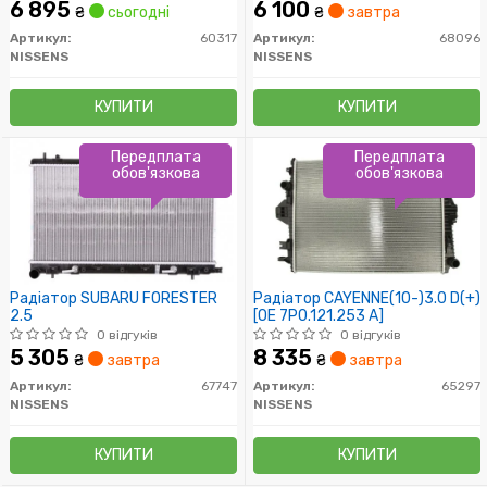
6 895
6 100
₴
сьогодні
₴
завтра
Артикул:
60317
Артикул:
68096
NISSENS
NISSENS
КУПИТИ
КУПИТИ
Передплата
Передплата
обов'язкова
обов'язкова
Радіатор SUBARU FORESTER
Радіатор CAYENNE(10-)3.0 D(+)
2.5
[OE 7P0.121.253 A]
0 відгуків
0 відгуків
5 305
8 335
₴
завтра
₴
завтра
Артикул:
67747
Артикул:
65297
NISSENS
NISSENS
КУПИТИ
КУПИТИ