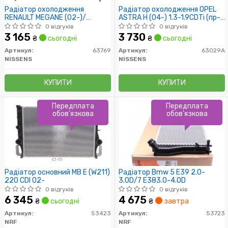
Радіатор охолодження
Радіатор охолодження OPEL
RENAULT MEGANE (02-)/
ASTRA H (04-) 1.3-1.9CDTi (пр-
SCENIC (03-) (пр-во Nissens)
во Nissens)
0 відгуків
0 відгуків
3 165
3 730
₴
сьогодні
₴
сьогодні
Артикул:
63769
Артикул:
63029A
NISSENS
NISSENS
КУПИТИ
КУПИТИ
Передплата
Передплата
обов'язкова
обов'язкова
Радіатор основний MB E (W211)
Радіатор Bmw 5 E39 2.0-
220 CDI 02-
3.0D/7 E383.0-4.0D
0 відгуків
0 відгуків
6 345
4 675
₴
сьогодні
₴
завтра
Артикул:
53423
Артикул:
53723
NRF
NRF