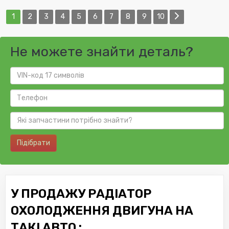
1
2
3
4
5
6
7
8
9
10
Не можете знайти деталь?
Підібрати
У ПРОДАЖУ РАДІАТОР
ОХОЛОДЖЕННЯ ДВИГУНА НА
ТАКІ АВТО :