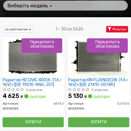
Виберіть модель
1 - 30 из 5626
за рейтингом
Фільтри
Передплата
Передплата
обов'язкова
обов'язкова
Радіатор HD CIVIC 4D(06-)1.6 i
Радіатор RN FLUENCE(08-)1.6 i
16V(+)[OE 19010-RNA-J51]
16V(+)[OE 21410-0014R]
0 відгуків
0 відгуків
4 625
5 130
₴
сьогодні
₴
сьогодні
Артикул:
68143
Артикул:
637606
NISSENS
NISSENS
КУПИТИ
КУПИТИ