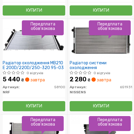
КУПИТИ
КУПИТИ
Передплата
Передплата
обов'язкова
обов'язкова
Радіатор охолодження MB210
Радіатор системи
E 200D/220D/250-320 95-03
охолодження
0 відгуків
0 відгуків
5 440
2 280
₴
завтра
₴
завтра
Артикул:
58100
Артикул:
651931
NRF
NISSENS
КУПИТИ
КУПИТИ
Передплата
Передплата
обов'язкова
обов'язкова