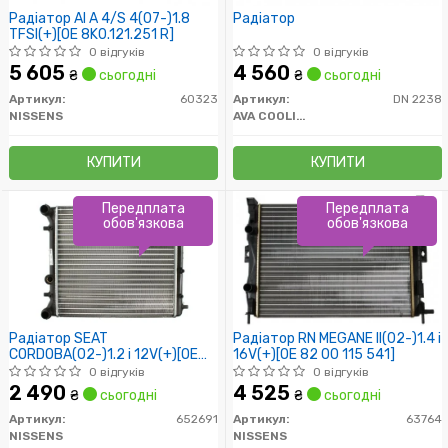
Радіатор AI A 4/S 4(07-)1.8
Радіатор
TFSI(+)[OE 8K0.121.251 R]
0 відгуків
0 відгуків
5 605
4 560
₴
сьогодні
₴
сьогодні
Артикул:
60323
Артикул:
DN 2238
NISSENS
AVA COOLING
КУПИТИ
КУПИТИ
Передплата
Передплата
обов'язкова
обов'язкова
Радіатор SEAT
Радіатор RN MEGANE II(02-)1.4 i
CORDOBA(02-)1.2 i 12V(+)[OE
16V(+)[OE 82 00 115 541]
6Q0.121.253 AE]
0 відгуків
0 відгуків
2 490
4 525
₴
сьогодні
₴
сьогодні
Артикул:
652691
Артикул:
63764
NISSENS
NISSENS