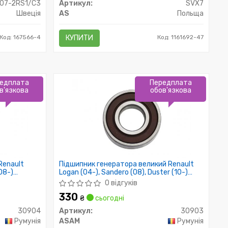
07-2RS1/C3
Артикул:
SVX7
Швеція
AS
Польща
Код: 167566-4
КУПИТИ
Код: 1161692-47
едплата
Передплата
в'язкова
обов'язкова
Renault
Підшипник генератора великий Renault
(08-)
Logan (04-), Sandero (08), Duster (10-)
Asam
1.5dCi (30903) Asam
0 відгуків
330
₴
сьогодні
30904
Артикул:
30903
Румунія
ASAM
Румунія