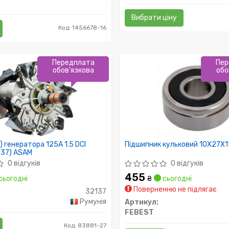
Вибрати ціну
Код: 1456678-16
Передплата
Пер
обов'язкова
обо
) генератора 125A 1.5 DCI
Підшипник кульковий 10X27X1
137) ASAM
0 відгуків
0 відгуків
455
сьогодні
₴
сьогодні
Поверненню не підлягає
32137
Румунія
Артикул:
FEBEST
Код: 83881-27