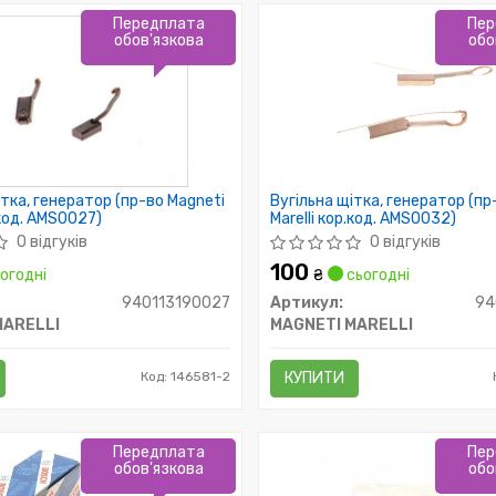
Передплата
Пер
обов'язкова
обо
ітка, генератор (пр-во Magneti
Вугільна щітка, генератор (пр
.код. AMS0027)
Marelli кор.код. AMS0032)
0 відгуків
0 відгуків
100
огодні
₴
сьогодні
940113190027
Артикул:
94
MARELLI
MAGNETI MARELLI
Код: 146581-2
КУПИТИ
Передплата
Пер
обов'язкова
обо