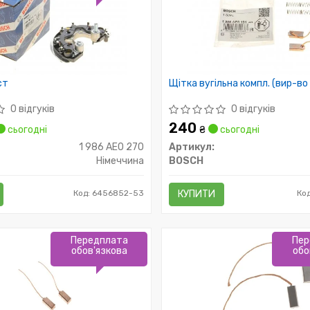
ст
Щітка вугільна компл. (вир-во
0 відгуків
0 відгуків
240
сьогодні
₴
сьогодні
1 986 AE0 270
Артикул:
Німеччина
BOSCH
Код: 6456852-53
КУПИТИ
Ко
Передплата
Пер
обов'язкова
обо