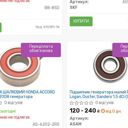
ню не підлягає
Артикул:
60
SKF
B8-85D
КУПИТИ
Код: 615181-16
Передплата
Пер
обов'язкова
обо
К ШАЛКОВИЙ HONDA ACCORD
Підшипник генератора малий 
2008 генератора
Logan, Duster, Sandero 1.5 dCi 
(35x15x11) (6202D) (30904) 
0 відгуків
0 відгуків
120 - 240
сьогодні
₴
від 0 дн.
ню не підлягає
Артикул:
ASAM
AS-6202-2RS