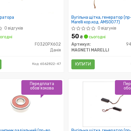
ератора
Вугільна щітка, генератор (пр
Marelli кор.код. AMS0077)
0 відгуків
0 відгуків
50
огодні
₴
сьогодні
F0320PX602
Артикул:
94
Данія
MAGNETI MARELLI
Код: 6562822-47
КУПИТИ
Передплата
Пер
обов'язкова
обо
ипник радіальний (пр-во
Вугільна щітка, генератор (пр