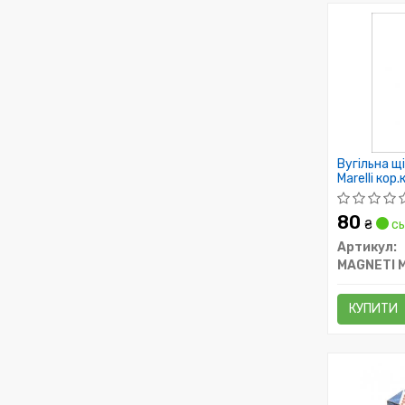
Вугільна щ
Marelli кор
80
₴
сь
Артикул:
MAGNETI 
КУПИТИ