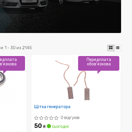
и:
1 - 30 из 2145
едплата
Передплата
в'язкова
обов'язкова
Щітка генератора
0 відгуків
50
₴
сьогодні