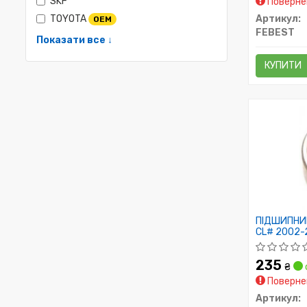
SKF
Повернен
TOYOTA
Артикул:
OEM
FEBEST
Показати все ↓
КУПИТИ
ПІДШИПНИ
CL# 2002-
235
₴
Повернен
Артикул: