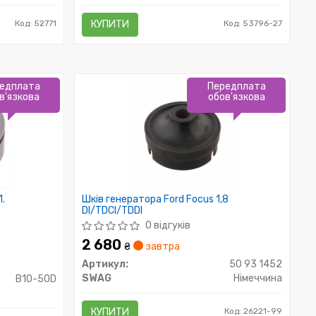
Код: 52771
КУПИТИ
Код: 53796-27
едплата
Передплата
в'язкова
обов'язкова
1.
Шків генератора Ford Focus 1,8
DI/TDCI/TDDI
0 відгуків
2 680
₴
завтра
Артикул:
50 93 1452
SWAG
Німеччина
B10-50D
КУПИТИ
Код: 26221-99