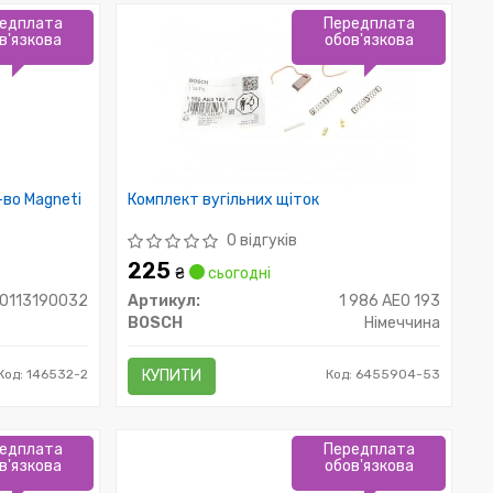
едплата
Передплата
в'язкова
обов'язкова
-во Magneti
Комплект вугільних щіток
0 відгуків
225
₴
сьогодні
0113190032
Артикул:
1 986 AE0 193
BOSCH
Німеччина
Код: 146532-2
КУПИТИ
Код: 6455904-53
едплата
Передплата
в'язкова
обов'язкова