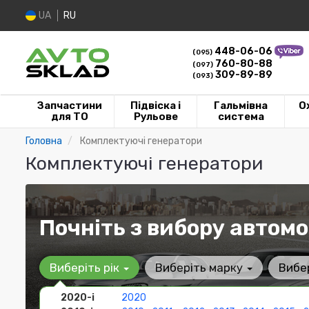
UA
RU
448-06-06
(095)
760-80-88
(097)
309-89-89
(093)
Запчастини
Підвіска і
Гальмівна
О
для ТО
Рульове
система
Головна
Комплектуючі генератори
Комплектуючі генератори
Почніть з вибору автомо
Виберіть рік
Виберіть марку
Вибе
2020-і
2020