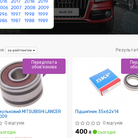
016
2017
2018
2019
2006
2007
2008
2009
996
1997
1998
1999
986
1987
1988
1989
я:
Результат
за рейтингом
Передплата
Пер
обов'язкова
обо
кульковий MITSUBISHI LANCER
Підшипник 35x62x14
009
0 відгуків
0 відгуків
400
ьогодні
₴
сьогодні