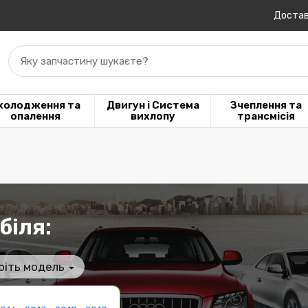
Достав
Яку запчастину шукаєте?
холодження та
Двигун і Система
Зчеплення та
опалення
вихлопу
трансмісія
біля:
ріть модель