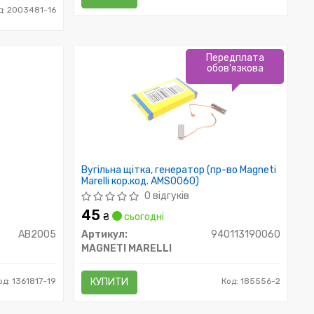
д: 2003481-16
Передплата
обов'язкова
Вугільна щітка, генератор (пр-во Magneti
Marelli кор.код. AMS0060)
0 відгуків
45
₴
сьогодні
AB2005
Артикул:
940113190060
MAGNETI MARELLI
од: 1361817-19
КУПИТИ
Код: 185556-2