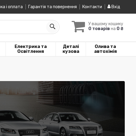
ка і оплата
Гарантія та повернення
Контакти
Вхід
У вашому кошику
0 товарів
на
0 ₴
Електрика та
Деталі
Олива та
Освітлення
кузова
автохімія