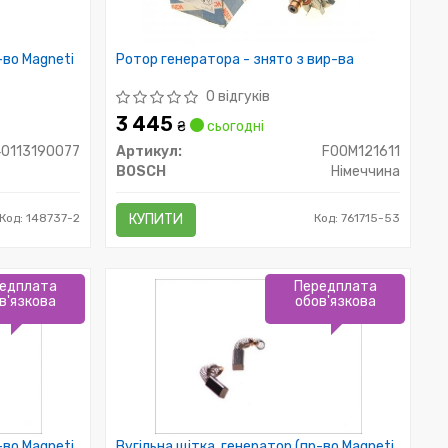
-во Magneti
Ротор генератора - знято з вир-ва
0 відгуків
3 445
₴
сьогодні
0113190077
Артикул:
F00M121611
BOSCH
Німеччина
Код: 148737-2
КУПИТИ
Код: 761715-53
едплата
Передплата
в'язкова
обов'язкова
-во Magneti
Вугільна щітка, генератор (пр-во Magneti