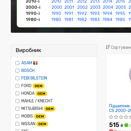
2010-і
2010
2011
2012
2013
2014
2015
2
2000-і
2000
2001
2002
2003
2004
2005
1990-і
1990
1991
1992
1993
1994
1995
1
1980-і
1980
1981
1982
1983
1984
1985
1
Сортуванн
Виробник
ASAM
BOSCH
FEBI BILSTEIN
FORD
OEM
HONDA
OEM
MAHLE / KNECHT
Підшипник 
MITSUBISHI
OEM
CS 2000-2
MOBIS
OEM
NISSAN
515
OEM
₴
с