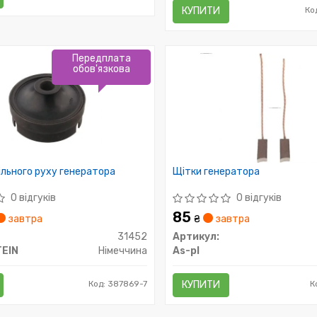
КУПИТИ
Ко
Передплата
обов'язкова
ільного руху генератора
Щітки генератора
0 відгуків
0 відгуків
85
завтра
₴
завтра
31452
Артикул:
TEIN
Німеччина
As-pl
Код: 387869-7
КУПИТИ
К