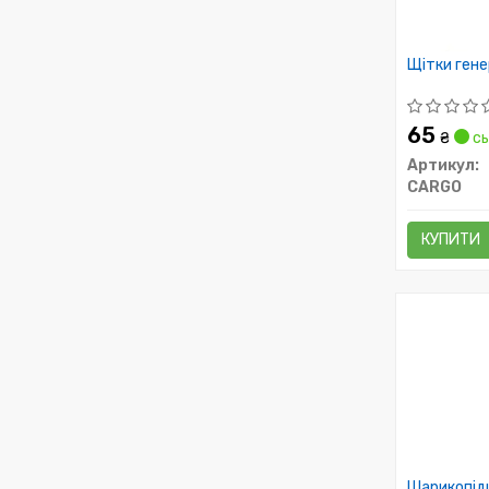
Щітки ген
65
₴
сь
Артикул:
CARGO
КУПИТИ
Шарикопідш