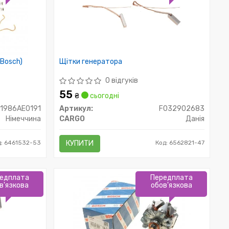
 Bosch)
Щітки генератора
0 відгуків
55
₴
сьогодні
1986AE0191
Артикул:
F032902683
Німеччина
CARGO
Данія
д: 6461532-53
КУПИТИ
Код: 6562821-47
едплата
Передплата
в'язкова
обов'язкова