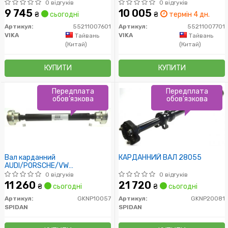
(55211007601) vika
0 відгуків
0 відгуків
9 745
10 005
₴
сьогодні
₴
термін 4 дн.
Артикул:
55211007601
Артикул:
55211007701
VIKA
VIKA
Тайвань
Тайвань
(Китай)
(Китай)
КУПИТИ
КУПИТИ
Передплата
Передплата
обов'язкова
обов'язкова
Вал карданний
КАРДАННИЙ ВАЛ 28055
AUDI/PORSCHE/VW
Q7/Cayenne/Touareg "3,0-6,0
0 відгуків
0 відгуків
"F "05-12
11 260
21 720
₴
сьогодні
₴
сьогодні
Артикул:
GKNP10057
Артикул:
GKNP20081
SPIDAN
SPIDAN