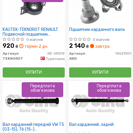
KAUTEK-TEKNOROT RENAULT
Підшипник карданного вала
Подвесной подшипник
Kangoo,Scenic I 4x4 00-
0 відгуків
0 відгуків
920
2 140
₴
термін 2 дн.
₴
завтра
Артикул:
RE-VR019
Артикул:
14521001
TEKNOROT
AND
Туреччина
КУПИТИ
КУПИТИ
Передплата
Передплата
обов'язкова
обов'язкова
Вал карданний передній VW T5
Вал карданний, задній
(03-15), T6 (15-)