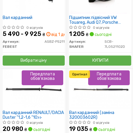
Вал карданний
Підшипник підвісний VW
Touareg, Audi Q7, Porsche
Cayenne, 02-10_x000D_
0 відгуків
0 відгуків
5 490 - 9 925
1 205
₴
від 1 дн.
₴
сьогодні
Артикул:
ASBZ-PS211
Артикул:
SCB-
FEBEST
SHAFER
7L0521102D
Вибрати ціну
КУПИТИ
Передплата
Передплата
Оригінал
обов'язкова
обов'язкова
Вал карданний RENAULT/DACIA
Вал карданний (заміна
Duster "1,2-1,6 "10>>
320003602R)
0 відгуків
0 відгуків
20 980
19 035
₴
сьогодні
₴
сьогодні