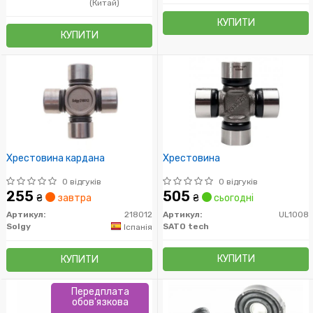
(Китай)
КУПИТИ
КУПИТИ
Хрестовина кардана
Хрестовина
0 відгуків
0 відгуків
255
505
₴
завтра
₴
сьогодні
Артикул:
218012
Артикул:
UL1008
Solgy
SATO tech
Іспанія
КУПИТИ
КУПИТИ
Передплата
обов'язкова