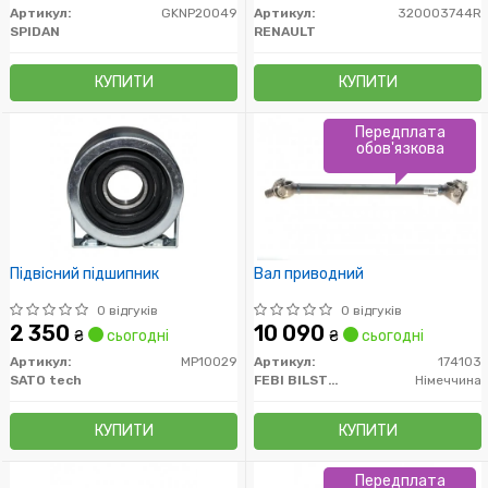
Артикул:
GKNP20049
Артикул:
320003744R
SPIDAN
RENAULT
КУПИТИ
КУПИТИ
Передплата
обов'язкова
Підвісний підшипник
Вал приводний
0 відгуків
0 відгуків
2 350
10 090
₴
сьогодні
₴
сьогодні
Артикул:
MP10029
Артикул:
174103
SATO tech
FEBI BILSTEIN
Німеччина
КУПИТИ
КУПИТИ
Передплата