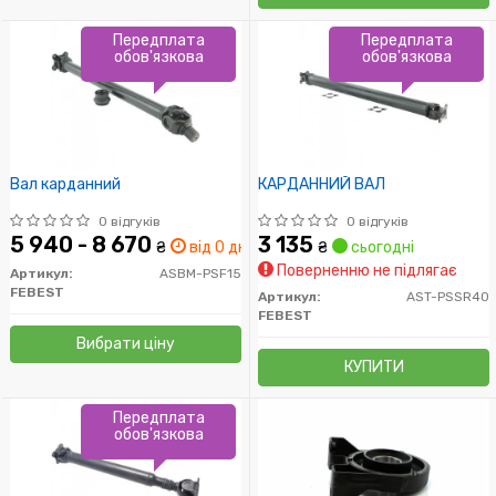
Передплата
Передплата
обов'язкова
обов'язкова
Вал карданний
КАРДАННИЙ ВАЛ
0 відгуків
0 відгуків
5 940 - 8 670
3 135
₴
від 0 дн.
₴
сьогодні
Поверненню не підлягає
Артикул:
ASBM-PSF15
FEBEST
Артикул:
AST-PSSR40
FEBEST
Вибрати ціну
КУПИТИ
Передплата
обов'язкова