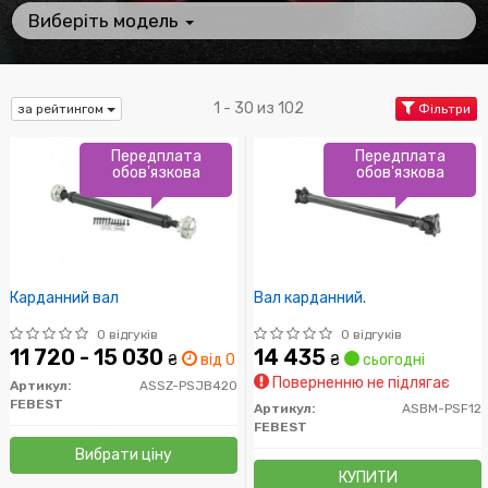
Виберіть модель
1 - 30 из 102
за рейтингом
Фільтри
Передплата
Передплата
обов'язкова
обов'язкова
Карданний вал
Вал карданний.
0 відгуків
0 відгуків
11 720 - 15 030
14 435
₴
від 0 дн.
₴
сьогодні
Поверненню не підлягає
Артикул:
ASSZ-PSJB420
FEBEST
Артикул:
ASBM-PSF12
FEBEST
Вибрати ціну
КУПИТИ