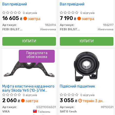
Вал привідний
Вал привідний
0 відгуків
0 відгуків
16 605
7 190
₴
завтра
₴
завтра
Артикул:
182694
Артикул:
186297
FEBI BILSTEIN
Німеччина
FEBI BILSTEIN
Німеччина
КУПИТИ
КУПИТИ
Передплата
обов'язкова
Муфта еластична карданного
Підвісний підшипник
валу Skoda Yeti (10-)/VW
Passat (09-), Tiguan (12-)/Audi
0 відгуків
0 відгуків
Q3 (12-)/Seat Altea (07-)
2 060
3 055
₴
завтра
₴
термін 3 дн.
(55211006501) VIKA
Артикул:
55211006501
Артикул:
MP10021
VIKA
SATO tech
Тайвань