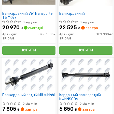
Вал карданний VW Transporter
Вал карданний
T5 "10>>
0 відгуків
0 відгуків
20 970
22 525
₴
сьогодні
₴
завтра
Артикул:
GKNP10052
Артикул:
GKNP10047
SPIDAN
SPIDAN
КУПИТИ
КУПИТИ
Вал карданий задній Mitsubishi
Карданний вал передній
NWNNS006
0 відгуків
0 відгуків
7 805
5 850
₴
завтра
₴
завтра