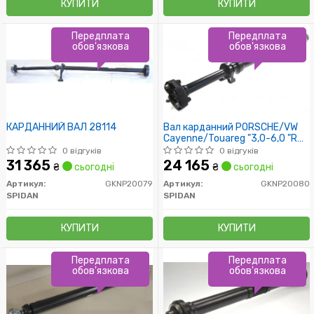
КУПИТИ
КУПИТИ
Передплата
Передплата
обов'язкова
обов'язкова
КАРДАННИЙ ВАЛ 28114
Вал карданний PORSCHE/VW
Cayenne/Touareg "3,0-6,0 "R
"02-10
0 відгуків
0 відгуків
31 365
24 165
₴
сьогодні
₴
сьогодні
Артикул:
GKNP20079
Артикул:
GKNP20080
SPIDAN
SPIDAN
КУПИТИ
КУПИТИ
Передплата
Передплата
обов'язкова
обов'язкова