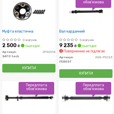
обов'язкова
Муфта еластична
Вал карданний
0 відгуків
0 відгуків
2 500
9 235
₴
сьогодні
₴
сьогодні
Поверненню не підлягає
Артикул:
JP30014
SATO tech
Артикул:
ASN-PSC23
FEBEST
КУПИТИ
КУПИТИ
Передплата
Передплата
обов'язкова
обов'язкова