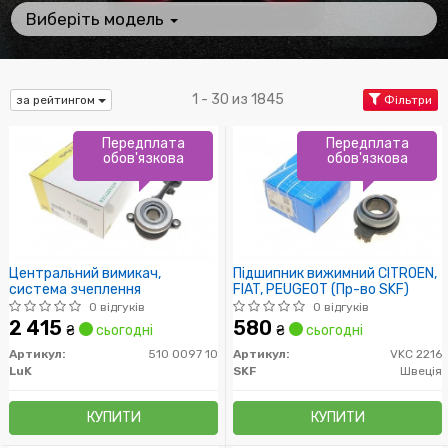
Виберіть модель
1 - 30 из 1845
за рейтингом
Фільтри
Передплата
Передплата
обов'язкова
обов'язкова
Центральний вимикач,
Підшипник вижимний CITROEN,
система зчеплення
FIAT, PEUGEOT (Пр-во SKF)
0 відгуків
0 відгуків
2 415
580
₴
сьогодні
₴
сьогодні
Артикул:
510 0097 10
Артикул:
VKC 2216
LuK
SKF
Швеція
КУПИТИ
КУПИТИ