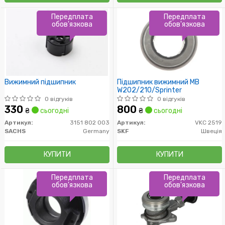
Передплата
Передплата
обов'язкова
обов'язкова
Вижимний підшипник
Підшипник вижимний MB
W202/210/Sprinter
0 відгуків
0 відгуків
330
800
₴
сьогодні
₴
сьогодні
Артикул:
3151 802 003
Артикул:
VKC 2519
SACHS
Germany
SKF
Швеція
КУПИТИ
КУПИТИ
Передплата
Передплата
обов'язкова
обов'язкова