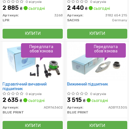
0 відгуків
0 відгуків
2 885
2 440
₴
сьогодні
₴
сьогодні
Артикул:
3268
Артикул:
3182 654 215
LPR
SACHS
Germany
КУПИТИ
КУПИТИ
Передплата
Передплата
обов'язкова
обов'язкова
Гідравлічний вичавний
Вижимний підшипник
підшипник
0 відгуків
0 відгуків
2 635
3 515
₴
сьогодні
₴
сьогодні
Артикул:
ADR163602
Артикул:
ADB113305
BLUE PRINT
BLUE PRINT
КУПИТИ
КУПИТИ