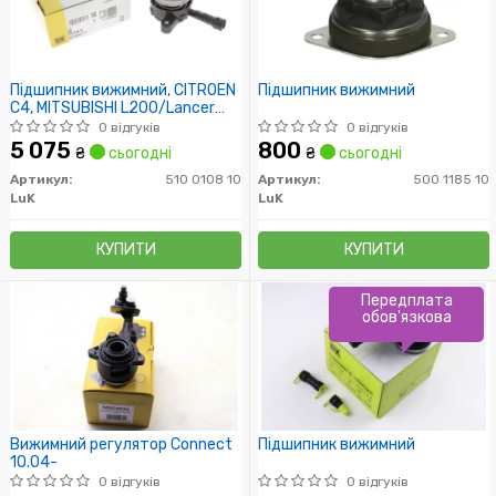
Підшипник вижимний, CITROEN
Підшипник вижимний
C4, MITSUBISHI L200/Lancer
VIII/Outlander II/III, Peugeot
0 відгуків
0 відгуків
4007/4008 1.6-2.4 06-
5 075
800
₴
сьогодні
₴
сьогодні
Артикул:
510 0108 10
Артикул:
500 1185 10
LuK
LuK
КУПИТИ
КУПИТИ
Передплата
обов'язкова
Вижимний регулятор Connect
Підшипник вижимний
10.04-
0 відгуків
0 відгуків