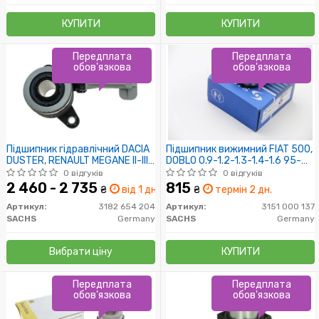
КУПИТИ
КУПИТИ
Передплата
Передплата
обов'язкова
обов'язкова
Підшипник гідравлічний DACIA
Підшипник вижимний FIAT 500,
DUSTER, RENAULT MEGANE II-III
DOBLO 0.9-1.2-1.3-1.4-1.6 95-
1,5dCI 01- (Пр-во SACHS)
(Пр-во SACHS)
0 відгуків
0 відгуків
2 460 - 2 735
815
₴
від 1 дн.
₴
термін 2 дн.
Артикул:
3182 654 204
Артикул:
3151 000 137
SACHS
Germany
SACHS
Germany
Вибрати ціну
КУПИТИ
Передплата
Передплата
обов'язкова
обов'язкова