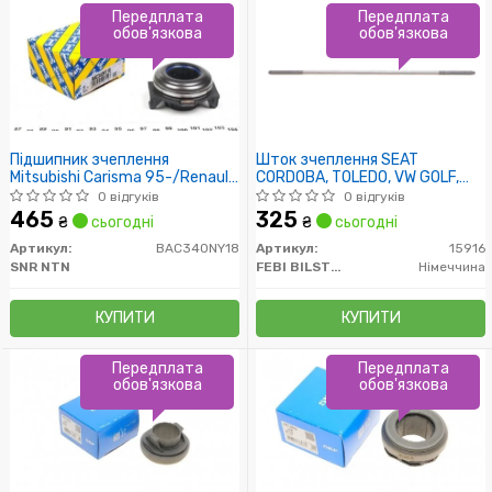
Передплата
Передплата
обов'язкова
обов'язкова
Підшипник зчеплення
Шток зчеплення SEAT
Mitsubishi Carisma 95-/Renault
CORDOBA, TOLEDO, VW GOLF,
Kangoo 97-/Volvo S40 96-
CADDY 77-06 (Пр-во FEBI)
0 відгуків
0 відгуків
465
325
₴
сьогодні
₴
сьогодні
Артикул:
BAC340NY18
Артикул:
15916
SNR NTN
FEBI BILSTEIN
Німеччина
КУПИТИ
КУПИТИ
Передплата
Передплата
обов'язкова
обов'язкова