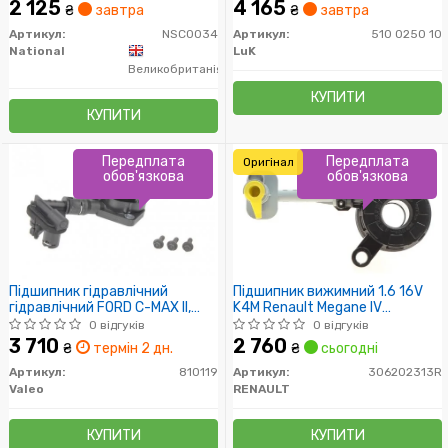
2 125
4 165
₴
завтра
₴
завтра
Артикул:
NSC0034
Артикул:
510 0250 10
National
LuK
Великобританія
КУПИТИ
КУПИТИ
Передплата
Передплата
Оригінал
обов'язкова
обов'язкова
Підшипник гідравлічний
Підшипник вижимний 1.6 16V
гідравлічний FORD C-MAX II,
K4M Renault Megane IV
FOCUS III 1,6 10- (Пр-во VALEO)
(306202313R) Renault
0 відгуків
0 відгуків
3 710
2 760
₴
термін 2 дн.
₴
сьогодні
Артикул:
810119
Артикул:
306202313R
Valeo
RENAULT
КУПИТИ
КУПИТИ