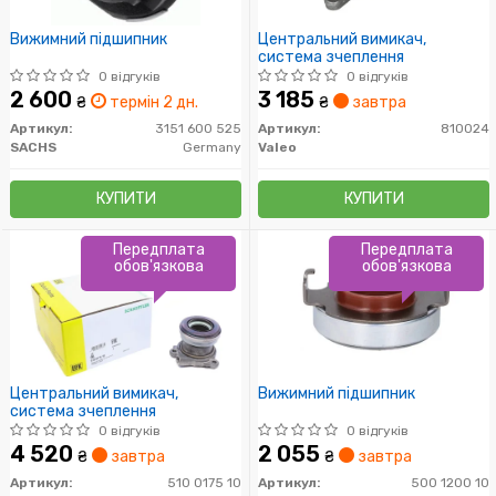
Вижимний підшипник
Центральний вимикач,
система зчеплення
0 відгуків
0 відгуків
2 600
3 185
₴
термін 2 дн.
₴
завтра
Артикул:
3151 600 525
Артикул:
810024
SACHS
Germany
Valeo
КУПИТИ
КУПИТИ
Передплата
Передплата
обов'язкова
обов'язкова
Центральний вимикач,
Вижимний підшипник
система зчеплення
0 відгуків
0 відгуків
4 520
2 055
₴
завтра
₴
завтра
Артикул:
510 0175 10
Артикул:
500 1200 10