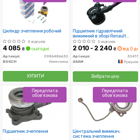
Циліндр зчеплення робочий
Підшипник гідравлічний
вижимний в зборі Renault
Logan I,II,
0 відгуків
0 відгуків
Sandero,Duster,Kangoo,Fluence,
4 085
2 010 - 2 240
₴
сьогодні
₴
від 0 дн.
II,III (30417) Asam
Артикул:
0986486630
Артикул:
30417
BOSCH
Німеччина
ASAM
Румунія
КУПИТИ
Вибрати ціну
Передплата
Передплата
обов'язкова
обов'язкова
Підшипник зчеплення
Центральний вимикач,
система зчеплення