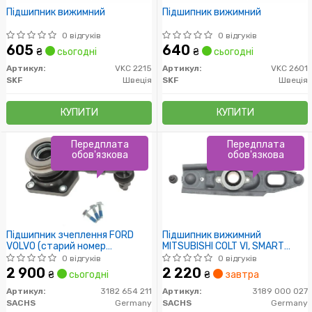
Підшипник вижимний
Підшипник вижимний
0 відгуків
0 відгуків
605
640
₴
сьогодні
₴
сьогодні
Артикул:
VKC 2215
Артикул:
VKC 2601
SKF
Швеція
SKF
Швеція
КУПИТИ
КУПИТИ
Передплата
Передплата
обов'язкова
обов'язкова
Підшипник зчеплення FORD
Підшипник вижимний
VOLVO (старий номер
MITSUBISHI COLT VI, SMART
3182600148) (Пр-во SACHS)
FORTWO 0.8-1.0-1.1-1.3-1.5 04-
0 відгуків
0 відгуків
(Пр-во SACHS)
2 900
2 220
₴
сьогодні
₴
завтра
Артикул:
3182 654 211
Артикул:
3189 000 027
SACHS
Germany
SACHS
Germany