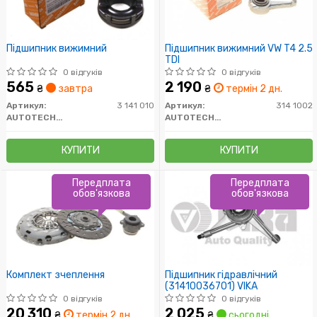
Підшипник вижимний
Підшипник вижимний VW T4 2.5
TDI
0 відгуків
0 відгуків
565
2 190
₴
завтра
₴
термін 2 дн.
Артикул:
3 141 010
Артикул:
314 1002
AUTOTECHTEILE
AUTOTECHTEILE
КУПИТИ
КУПИТИ
Передплата
Передплата
обов'язкова
обов'язкова
Комплект зчеплення
Підшипник гідравлічний
(31410036701) VIKA
0 відгуків
0 відгуків
20 310
2 025
₴
термін 2 дн.
₴
сьогодні