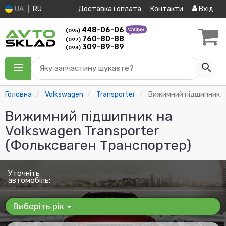
UA
RU
Доставка і оплата
Контакти
Вхід
448-06-06
(095)
760-80-88
(097)
309-89-89
(093)
Яку запчастину шукаєте?
Головна
Volkswagen
Transporter
Вижимний підшипник
Вижимний підшипник на
Volkswagen Transporter
(Фольксваген Транспортер)
Уточніть
автомобіль:
Виберіть рік