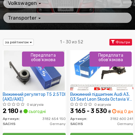
Volkswagen
Transporter
1 - 30 из 52
за рейтингом
Фільтри
Передплата
Передплата
обов'язкова
обов'язкова
Вижимний регулятор T5 2.5TDI
Вижимний підшипник Audi A3,
(AXD/AXE)
Q3 Seat Leon Skoda Octavia VW
Golf VI, Passat 2.0Tdi 02.04-,VW
0 відгуків
0 відгуків
Caddy 1.9/2.0TDI 08-,VW T5
2 180
3 165 - 3 530
₴
сьогодні
₴
від 0 дн.
Multivan 2.0-2.5TDI 03-
Артикул:
3182 654 150
Артикул:
3182 600 241
SACHS
Germany
SACHS
Germany