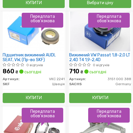
КУПИТИ
Вибрати ціну
Передплата
Передплата
обов'язкова
обов'язкова
Підшипник вижимний AUDI,
Вижимний VW Passat 1,8-2,0 LT
SEAT, VW, (Пр-во SKF)
2,4D T4 1,9-2,4D
0 відгуків
0 відгуків
860
710
₴
сьогодні
₴
сьогодні
Артикул:
VKC 2241
Артикул:
3151 000 388
SKF
Швеція
SACHS
Germany
КУПИТИ
КУПИТИ
Передплата
Передплата
обов'язкова
обов'язкова