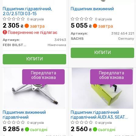
Підшипник гідравлічний,
Підшипник вижимний
2.0/2.5TDI 03-15
0 відгуків
0 відгуків
2 305
5 055
₴
завтра
₴
завтра
Поверненню не підлягає
Артикул:
3182 654 221
SACHS
Germany
Артикул:
34963
FEBI BILSTEIN
Німеччина
КУПИТИ
КУПИТИ
Передплата
Передплата
обов'язкова
обов'язкова
Підшипник вижимний
Підшипник гідравлічний
гідравлічний
гідравлічний AUDI A3, SEAT
LEON, VW PASSAT 1,4-2,8 96-
0 відгуків
0 відгуків
(Пр-во LUK)
5 285
2 560
₴
сьогодні
₴
сьогодні