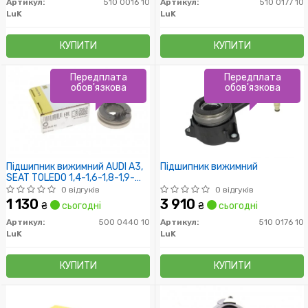
Артикул:
510 0016 10
Артикул:
510 0177 10
LuK
LuK
КУПИТИ
КУПИТИ
Передплата
Передплата
обов'язкова
обов'язкова
Підшипник вижимний AUDI A3,
Підшипник вижимний
SEAT TOLEDO 1,4-1,6-1,8-1,9-
2,0 94- (Пр-во LUK)
0 відгуків
0 відгуків
1 130
3 910
₴
сьогодні
₴
сьогодні
Артикул:
500 0440 10
Артикул:
510 0176 10
LuK
LuK
КУПИТИ
КУПИТИ