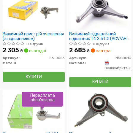
Вижимний пристрій зчеплення
Вижимний гідравлічний
(з підшипником)
підшипник T4 2.5TDI (ACV/AHY)
95-03
0 відгуків
0 відгуків
2 305
2 685
₴
сьогодні
₴
завтра
Артикул:
56-0023
Артикул:
NSC0013
Metelli
National
Великобританія
КУПИТИ
КУПИТИ
Передплата
обов'язкова