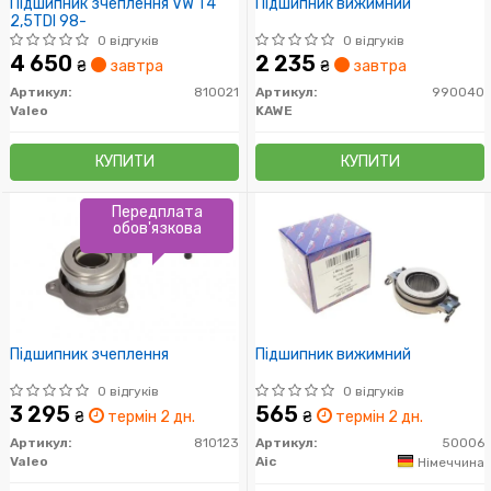
Підшипник зчеплення VW T4
Підшипник вижимний
2,5TDI 98-
0 відгуків
0 відгуків
4 650
2 235
₴
завтра
₴
завтра
Артикул:
810021
Артикул:
990040
Valeo
KAWE
КУПИТИ
КУПИТИ
Передплата
обов'язкова
Підшипник зчеплення
Підшипник вижимний
0 відгуків
0 відгуків
3 295
565
₴
термін 2 дн.
₴
термін 2 дн.
Артикул:
810123
Артикул:
50006
Valeo
Aic
Німеччина