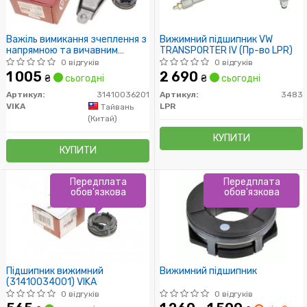
Важіль вимикання зчеплення з
Вижимний підшипник VW
напрямною та вичавним
TRANSPORTER IV (Пр-во LPR)
підшипником (31410036201)
0 відгуків
0 відгуків
VIKA
1 005
2 690
₴
сьогодні
₴
сьогодні
Артикул:
31410036201
Артикул:
3483
VIKA
LPR
Тайвань
(Китай)
КУПИТИ
КУПИТИ
Передплата
Передплата
обов'язкова
обов'язкова
Підшипник вижимний
Вижимний підшипник
(31410034001) VIKA
0 відгуків
0 відгуків