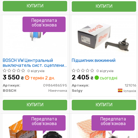
КУПИТИ
КУПИТИ
Передплата
обов'язкова
BOSCH VW Центральный
Підшипник вижимний
выключатель сист. сцепления
Golf,Passat,T5
0 відгуків
0 відгуків
3 550
2 405
₴
термін 2 дн.
₴
сьогодні
Артикул:
0986486595
Артикул:
121016
BOSCH
Німеччина
Solgy
Іспанія
КУПИТИ
КУПИТИ
Передплата
Передплата
обов'язкова
обов'язкова