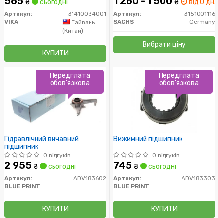
565
1 260 - 1 500
₴
сьогодні
₴
від 0 дн.
Артикул:
31410034001
Артикул:
3151001116
VIKA
SACHS
Germany
Тайвань
(Китай)
Вибрати ціну
КУПИТИ
Передплата
Передплата
обов'язкова
обов'язкова
Гідравлічний вичавний
Вижимний підшипник
підшипник
0 відгуків
0 відгуків
2 955
745
₴
сьогодні
₴
сьогодні
Артикул:
ADV183602
Артикул:
ADV183303
BLUE PRINT
BLUE PRINT
КУПИТИ
КУПИТИ