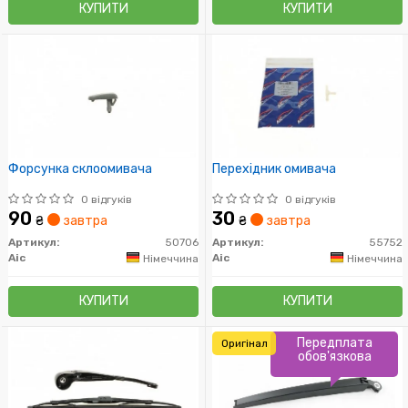
КУПИТИ
КУПИТИ
Форсунка склоомивача
Перехідник омивача
0 відгуків
0 відгуків
90
30
₴
завтра
₴
завтра
Артикул:
50706
Артикул:
55752
Aic
Aic
Німеччина
Німеччина
КУПИТИ
КУПИТИ
Передплата
Оригінал
обов'язкова