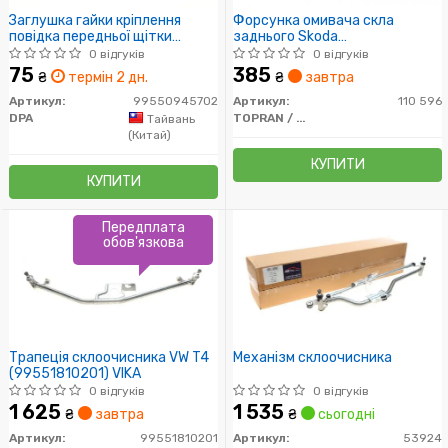
Заглушка гайки кріплення
Форсунка омивача скла
повідка передньої щітки
заднього Skoda
склоочисника VW Golf (04-14),
Fabia,Roomster VW Caddy
0 відгуків
0 відгуків
Passat (08-15), Tiguan (08-12),
04-,Golf 98-,Passat 97-,Polo
75
385
₴
термін 2 дн.
₴
завтра
T5 (06-) (99550945702) DPA
00-,Sharan 01-,Transporter 03-
Seat Ibiza,Leon,Alehambra Audi
Артикул:
99550945702
Артикул:
110 596
A3 97-03,A4 95-01,A6 98-05
DPA
TOPRAN / HANS PRIES
Тайвань
(Китай)
КУПИТИ
КУПИТИ
Передплата
обов'язкова
Трапеція склоочисника VW T4
Механізм склоочисника
(99551810201) VIKA
0 відгуків
0 відгуків
1 625
1 535
₴
завтра
₴
сьогодні
Артикул:
99551810201
Артикул:
53924