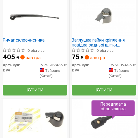
Ричаг склоочисника
Заглушка гайки кріплення
повідка задньої щітки
склоочисника Skoda Fabia (11-
0 відгуків
0 відгуків
15), Superb (08-13), Yeti (10-
405
75
₴
завтра
₴
завтра
13,14-)/VW T5 (16-)
(99550945602) DPA
Артикул:
99550946602
Артикул:
99550945602
DPA
DPA
Тайвань
Тайвань
(Китай)
(Китай)
КУПИТИ
КУПИТИ
Передплата
обов'язкова