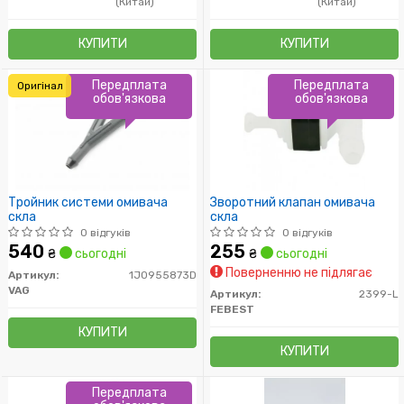
(Китай)
(Китай)
КУПИТИ
КУПИТИ
Передплата
Передплата
Оригінал
обов'язкова
обов'язкова
Тройник системи омивача
Зворотний клапан омивача
скла
скла
0 відгуків
0 відгуків
540
255
₴
сьогодні
₴
сьогодні
Поверненню не підлягає
Артикул:
1J0955873D
VAG
Артикул:
2399-L
FEBEST
КУПИТИ
КУПИТИ
Передплата