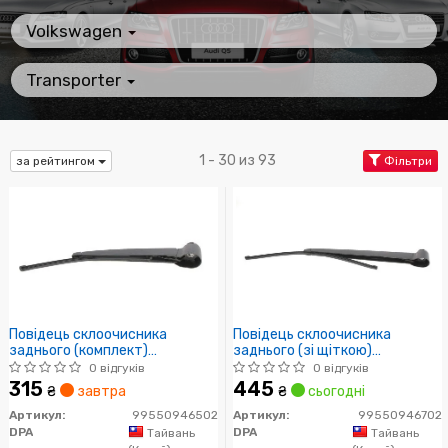
Volkswagen
Transporter
1 - 30 из 93
за рейтингом
Фільтри
Повідець склоочисника
Повідець склоочисника
заднього (комплект)
заднього (зі щіткою)
(99550946502) DPA
(99550946702) DPA
0 відгуків
0 відгуків
315
445
₴
завтра
₴
сьогодні
Артикул:
99550946502
Артикул:
99550946702
DPA
DPA
Тайвань
Тайвань