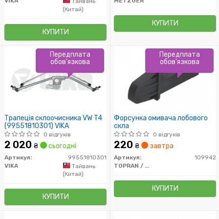
VIKA
METZGER
Тайвань
(Китай)
КУПИТИ
КУПИТИ
Передплата
Передплата
обов'язкова
обов'язкова
Трапеція склоочисника VW T4
Форсунка омивача лобового
(99551810301) VIKA
скла
0 відгуків
0 відгуків
2 020
220
₴
сьогодні
₴
завтра
Артикул:
99551810301
Артикул:
109942
VIKA
TOPRAN / HANS PRIES
Тайвань
(Китай)
КУПИТИ
КУПИТИ