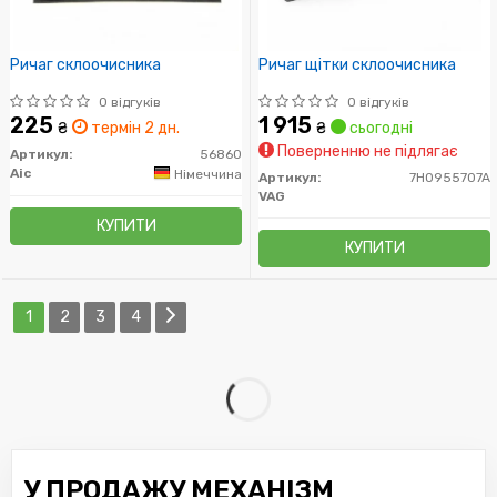
Ричаг склоочисника
Ричаг щітки склоочисника
0 відгуків
0 відгуків
225
1 915
₴
термін 2 дн.
₴
сьогодні
Поверненню не підлягає
Артикул:
56860
Aic
Німеччина
Артикул:
7H0955707A
VAG
КУПИТИ
КУПИТИ
1
2
3
4
У ПРОДАЖУ МЕХАНІЗМ