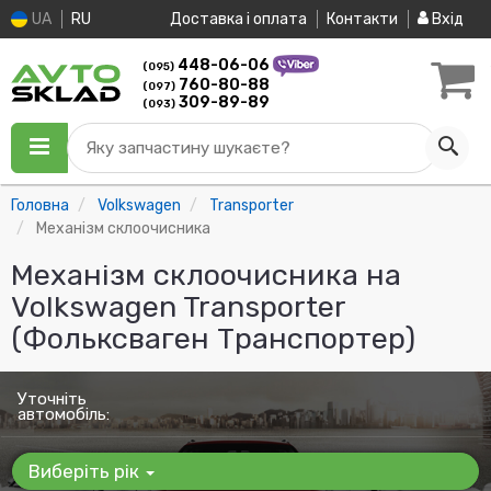
UA
RU
Доставка і оплата
Контакти
Вхід
448-06-06
(095)
760-80-88
(097)
309-89-89
(093)
Яку запчастину шукаєте?
Головна
Volkswagen
Transporter
Механізм склоочисника
Механізм склоочисника на
Volkswagen Transporter
(Фольксваген Транспортер)
Уточніть
автомобіль:
Виберіть рік