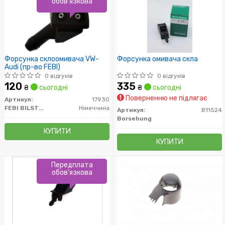
обов'язкова
Форсунка склоомивача VW-
Форсунка омивача скла
Audi (пр-во FEBI)
0 відгуків
0 відгуків
120
335
₴
сьогодні
₴
сьогодні
Поверненню не підлягає
Артикул:
17930
FEBI BILSTEIN
Німеччина
Артикул:
B11524
Borsehung
КУПИТИ
КУПИТИ
Передплата
обов'язкова