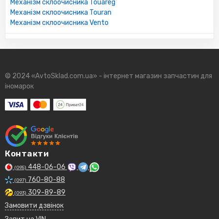
Механізм склоочисника Touareg
Механізм склоочисника Touran
Механізм склоочисника Vento
© 2024 «AvtoSklad.com.ua» - інтернет магазин запчастин для
іномарок
Контакти
448-06-06
(095)
760-80-88
(097)
309-89-89
(093)
Замовити дзвінок