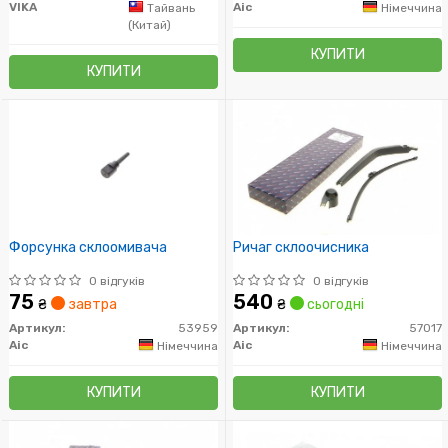
VIKA
Aic
Тайвань
Німеччина
(Китай)
КУПИТИ
КУПИТИ
Форсунка склоомивача
Ричаг склоочисника
0 відгуків
0 відгуків
75
540
₴
завтра
₴
сьогодні
Артикул:
53959
Артикул:
57017
Aic
Aic
Німеччина
Німеччина
КУПИТИ
КУПИТИ