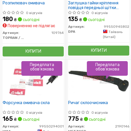
Розпилювач омивача
Заглушка гайки кріплення
повідця передньої щітки
склоочисника VW Golf (04-09),
0 відгуків
0 відгуків
Passat (06-11), Tiguan (08-11),
180
135
₴
сьогодні
₴
сьогодні
T5 (03-10) (99550945802)
Поверненню не підлягає
DPA
Артикул:
99550945802
DPA
Тайвань
Артикул:
109764
(Китай)
TOPRAN / HANS PRIES
КУПИТИ
КУПИТИ
Передплата
Передплата
обов'язкова
обов'язкова
Форсунка омивача скла
Ричаг склоочисника
0 відгуків
0 відгуків
165
775
₴
сьогодні
₴
сьогодні
Артикул:
99550294001
Артикул:
2190146