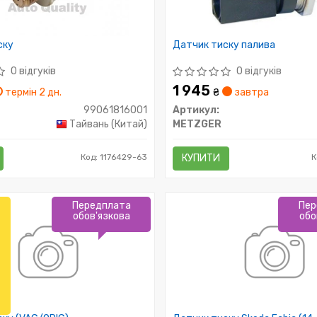
ску
Датчик тиску палива
0 відгуків
0 відгуків
1 945
термін 2 дн.
₴
завтра
99061816001
Артикул:
Тайвань (Китай)
METZGER
Код: 1176429-63
КУПИТИ
К
Передплата
Пер
обов'язкова
обо