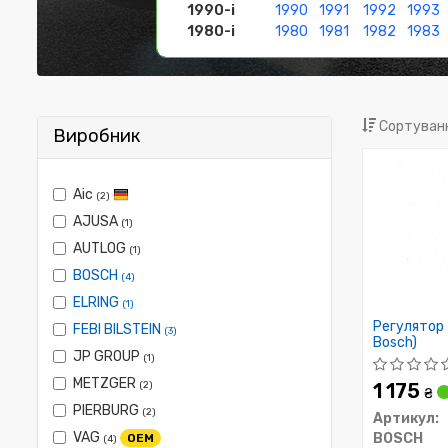
1990-і
1990
1991
1992
1993
1980-і
1980
1981
1982
1983
Сортуванн
Виробник
Aic
(2)
AJUSA
(1)
AUTLOG
(1)
BOSCH
(4)
ELRING
(1)
Регулятор 
FEBI BILSTEIN
(3)
Bosch)
JP GROUP
(1)
METZGER
(2)
1 175
₴
PIERBURG
(2)
Артикул:
VAG
BOSCH
OEM
(4)