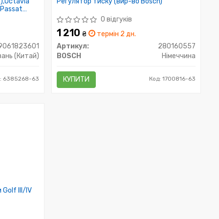
),Octavia
Регулятор тиску (вир-во Bosch)
),Passat
3601) VIKA
0 відгуків
1 210
₴
термін 2 дн.
9061823601
Артикул:
280160557
ань (Китай)
BOSCH
Німеччина
: 6385268-63
КУПИТИ
Код: 1700816-63
olf III/IV