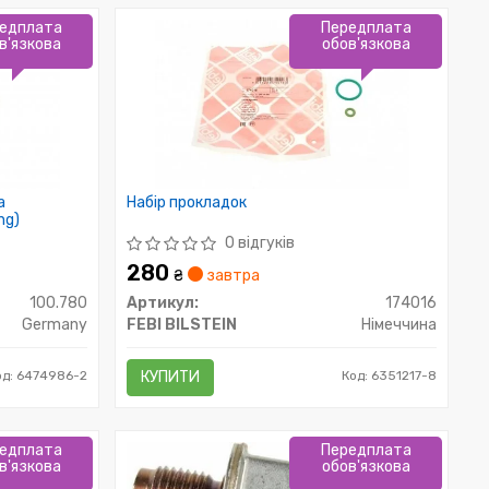
едплата
Передплата
в'язкова
обов'язкова
а
Набір прокладок
ng)
0 відгуків
280
₴
завтра
100.780
Артикул:
174016
Germany
FEBI BILSTEIN
Німеччина
од: 6474986-2
КУПИТИ
Код: 6351217-8
едплата
Передплата
в'язкова
обов'язкова