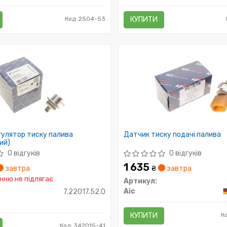
Код: 2504-53
КУПИТИ
гулятор тиску палива
Датчик тиску подачі палива
ий)
0 відгуків
0 відгуків
1 635
завтра
₴
завтра
ню не підлягає
Артикул:
Aic
7.22017.52.0
КУПИТИ
К
Код: 342015-41