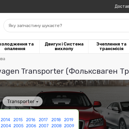
Достав
Яку запчастину шукаєте?
холодження та
Двигун і Система
Зчеплення та
опалення
вихлопу
трансмісія
ива
wagen Transporter (Фольксваген Т
Transporter
2014
2015
2016
2017
2018
2019
2004
2005
2006
2007
2008
2009