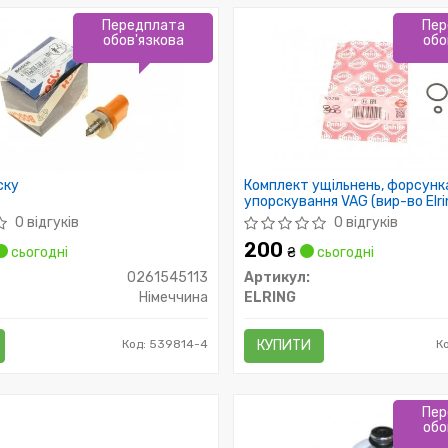
Передплата
Пер
обов'язкова
обо
ску
Комплект ущільнень, форсунк
упорскування VAG (вир-во Elri
0 відгуків
0 відгуків
200
сьогодні
₴
сьогодні
0261545113
Артикул:
Німеччина
ELRING
Код: 539814-4
КУПИТИ
К
Пер
обо