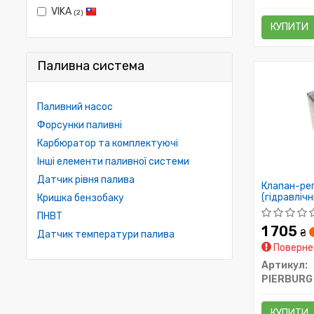
VIKA
(2)
КУПИТИ
Паливна система
Паливний насос
Форсунки паливні
Карбюратор та комплектуючі
Інші елементи паливної системи
Датчик рівня палива
Клапан-ре
(гідравлічн
Кришка бензобаку
ПНВТ
1 705
₴
Датчик температури палива
Повернен
Артикул:
PIERBURG
КУПИТИ