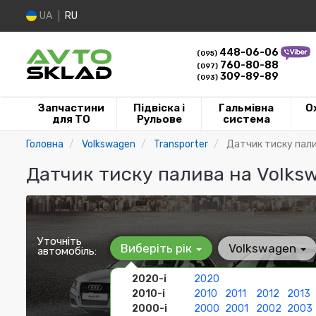
UA
RU
448-06-06
(095)
760-80-88
(097)
309-89-89
(093)
Запчастини
Підвіска і
Гальмівна
О
для ТО
Рульове
система
Головна
Volkswagen
Transporter
Датчик тиску пал
Датчик тиску палива на Volks
Уточніть
Виберіть рік
Volkswagen
автомобіль:
2020-і
2020
2010-і
2010
2011
2012
2013
2000-і
2000
2001
2002
2003