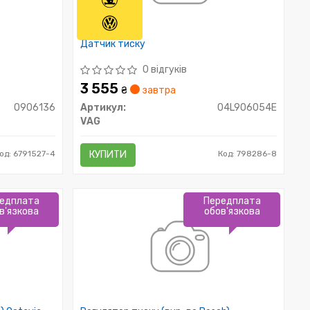
Датчик тиску
0 відгуків
3 555
₴
завтра
0906136
Артикул:
04L906054E
VAG
од: 6791527-4
КУПИТИ
Код: 798286-8
едплата
Передплата
в'язкова
обов'язкова