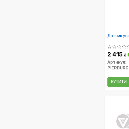
Датчик упр
2 415
₴
Артикул:
PIERBURG
КУПИТИ