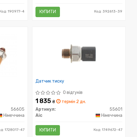
Код: 190977-4
КУПИТИ
Код: 392613-39
Датчик тиску
0 відгуків
1 835
₴
термін 2 дн.
56605
Артикул:
55601
Німеччина
Aic
Німеччина
од: 1728017-47
КУПИТИ
Код: 1749672-47