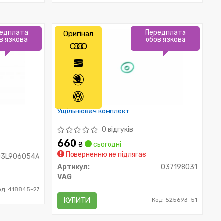
едплата
Передплата
Оригінал
в'язкова
обов'язкова
Ущільнювач комплект
0 відгуків
660
₴
сьогодні
Поверненню не підлягає
03L906054A
Артикул:
037198031
VAG
од: 418845-27
КУПИТИ
Код: 525693-51