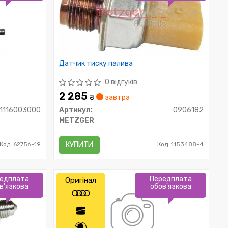
Датчик тиску палива
0 відгуків
2 285
₴
завтра
1116003000
Артикул:
0906182
METZGER
Код: 62756-19
КУПИТИ
Код: 1153488-4
едплата
Передплата
Оригінал
в'язкова
обов'язкова