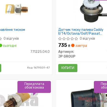
авління тиском
Датчик тиску палива Caddy
II/T4/Octavia/Golf/Passat
1.4/1.6/1.8/2.0/2.5
0 відгуків
0 відгуків
735
сьогодні
₴
завтра
7.11225.04.0
Артикул:
JP GROUP
Код: 1679501-47
КУПИТИ
Передплата
Пер
обов'язкова
обо