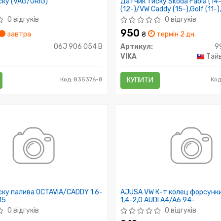
ку (VAG/ORIG)
Датчик тиску Skoda Fabia (14-
(12-)/VW Caddy (15-),Golf (11-
(14-),Crafter (11-16) (9906182
0 відгуків
0 відгуків
950
завтра
₴
термін 2 дн.
06J 906 054 B
Артикул:
9
VIKA
Тайв
Код: 835376-8
КУПИТИ
Код
ку палива OCTAVIA/CADDY 1.6-
AJUSA VW К-т колец форсунки G
15
1,4-2,0 AUDI A4/A6 94-
0 відгуків
0 відгуків