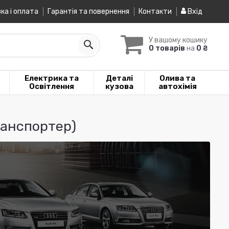
ка і оплата
Гарантія та повернення
Контакти
Вхід
У вашому кошику
0 товарів
на
0 ₴
Електрика та
Деталі
Олива та
Освітлення
кузова
автохімія
ранспортер)