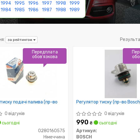
1994
1995
1996
1997
1998
1999
1984
1985
1986
1987
1988
1989
я:
Результа
за рейтингом
Передплата
Пер
обов'язкова
обо
тиску подачі палива (пр-во
Регулятор тиску (пр-во Bosch
0 відгуків
0 відгуків
990
сьогодні
₴
сьогодні
0280160575
Артикул:
Німеччина
BOSCH