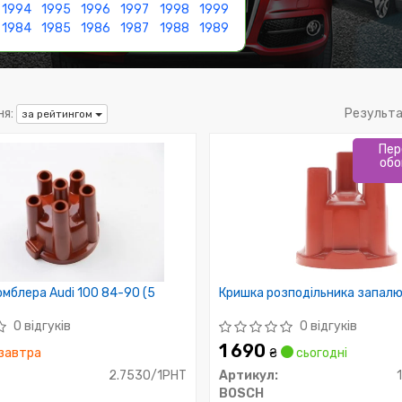
1994
1995
1996
1997
1998
1999
1984
1985
1986
1987
1988
1989
я:
Результа
за рейтингом
Пер
обо
мблера Audi 100 84-90 (5
Кришка розподільника запал
0 відгуків
0 відгуків
1 690
завтра
₴
сьогодні
2.7530/1PHT
Артикул:
BOSCH