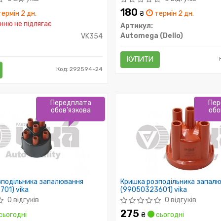
180
ермін 2 дн.
₴
термін 2 дн.
ню не підлягає
Артикул:
Automega (Dello)
VK354
КУПИТИ
Код: 292594-24
Передплата
Пер
обов'язкова
обо
зподільника запалювання
Кришка розподільника запал
01) vika
(99050323601) vika
0 відгуків
0 відгуків
275
сьогодні
₴
сьогодні