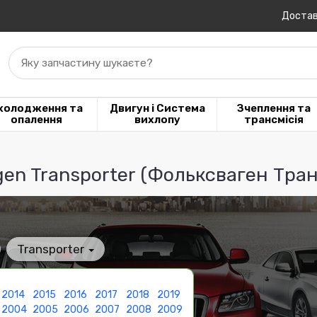
Достав
Яку запчастину шукаєте?
холодження та
Двигун і Система
Зчеплення та
опалення
вихлопу
трансмісія
en Transporter (Фольксваген Тра
Transporter
2014
2015
2016
2017
2018
2019
2004
2005
2006
2007
2008
2009