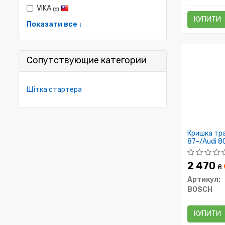
VIKA
(6)
КУПИТИ
Показати все ↓
Сопутствующие категории
Щітка стартера
Кришка тра
87-/Audi 8
2 470
₴
Артикул:
BOSCH
КУПИТИ