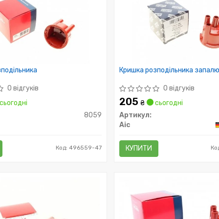
подільника
Кришка розподільника запал
0 відгуків
0 відгуків
205
сьогодні
₴
сьогодні
8059
Артикул:
Aic
Код: 496559-47
КУПИТИ
Ко