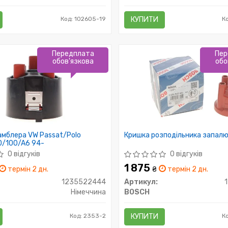
Код: 102605-19
КУПИТИ
К
Передплата
Пер
обов'язкова
обо
мблера VW Passat/Polo
Кришка розподільника запал
0/100/A6 94-
0 відгуків
0 відгуків
1 875
термін 2 дн.
₴
термін 2 дн.
1235522444
Артикул:
Німеччина
BOSCH
Код: 2353-2
КУПИТИ
К