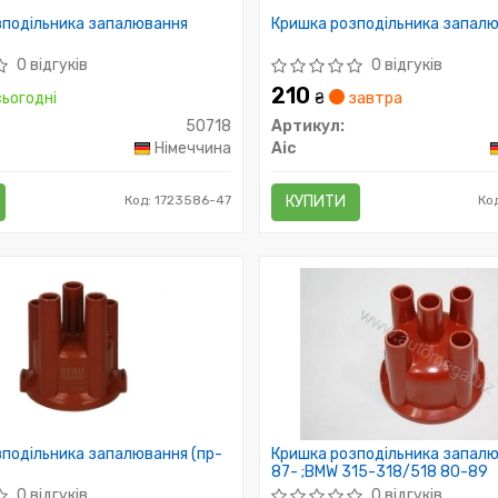
зподільника запалювання
Кришка розподільника запал
0 відгуків
0 відгуків
210
ьогодні
₴
завтра
50718
Артикул:
Німеччина
Aic
Код: 1723586-47
КУПИТИ
Ко
подільника запалювання (пр-
Кришка розподільника запал
87- ;BMW 315-318/518 80-89
0 відгуків
0 відгуків