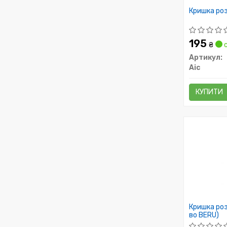
Кришка ро
195
₴
с
Артикул:
Aic
КУПИТИ
Кришка роз
во BERU)