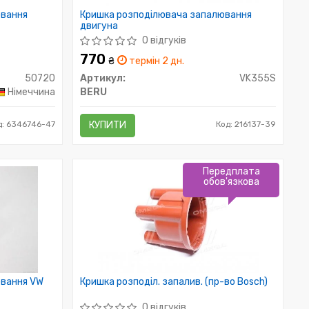
ювання
Кришка розподілювача запалювання
двигуна
0 відгуків
770
₴
термін 2 дн.
50720
Артикул:
VK355S
Німеччина
BERU
д: 6346746-47
КУПИТИ
Код: 216137-39
Передплата
обов'язкова
ювання VW
Кришка розподіл. запалив. (пр-во Bosch)
0 відгуків