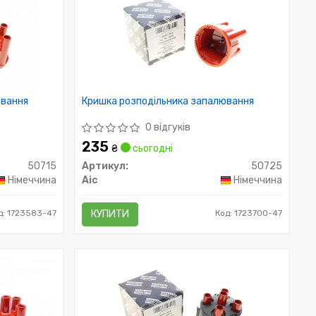
ювання
Кришка розподільника запалювання
0 відгуків
235
₴
сьогодні
50715
Артикул:
50725
Німеччина
Aic
Німеччина
д: 1723583-47
КУПИТИ
Код: 1723700-47