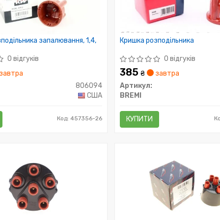
подільника запалювання, 1,4,
Кришка розподільника
0 відгуків
0 відгуків
385
завтра
₴
завтра
806094
Артикул:
США
BREMI
Код: 457356-26
КУПИТИ
К