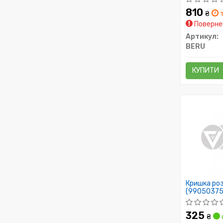
810
₴
т
Повернен
Артикул:
BERU
КУПИТИ
Кришка ро
(990503757
325
₴