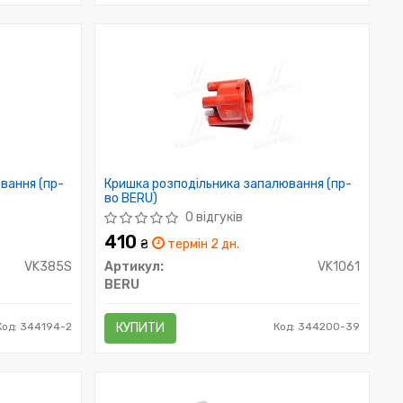
вання (пр-
Кришка розподільника запалювання (пр-
во BERU)
0 відгуків
410
₴
термін 2 дн.
VK385S
Артикул:
VK1061
BERU
Код: 344194-2
КУПИТИ
Код: 344200-39