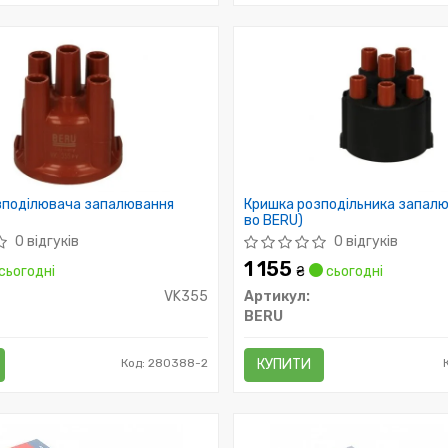
зподілювача запалювання
Кришка розподільника запалю
во BERU)
0 відгуків
0 відгуків
1 155
сьогодні
₴
сьогодні
VK355
Артикул:
BERU
Код: 280388-2
КУПИТИ