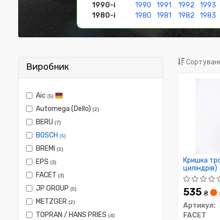
1990-і
1990
1991
1992
1993
1980-і
1980
1981
1982
1983
Сортуванн
Виробник
Aic
(5)
Automega (Dello)
(2)
BERU
(7)
BOSCH
(5)
BREMI
(2)
Кришка тро
EPS
(3)
циліндрів)
FACET
(3)
JP GROUP
(5)
535
₴
METZGER
(2)
Артикул:
TOPRAN / HANS PRIES
FACET
(4)