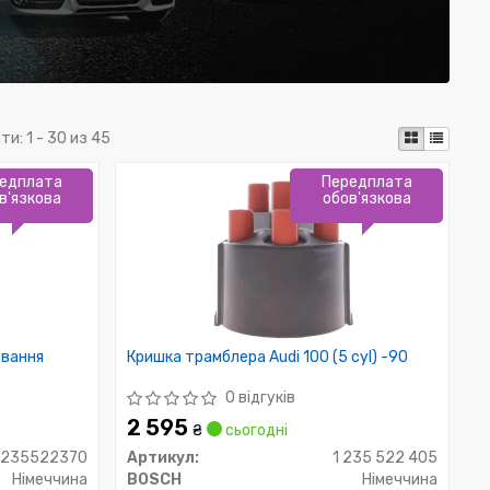
ти:
1 - 30 из 45
едплата
Передплата
в'язкова
обов'язкова
ювання
Кришка трамблера Audi 100 (5 cyl) -90
0 відгуків
2 595
₴
сьогодні
1235522370
Артикул:
1 235 522 405
Німеччина
BOSCH
Німеччина