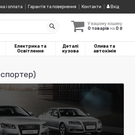
ка і оплата
Гарантія та повернення
Контакти
Вхід
У вашому кошику
0 товарів
на
0 ₴
Електрика та
Деталі
Олива та
Освітлення
кузова
автохімія
нспортер)