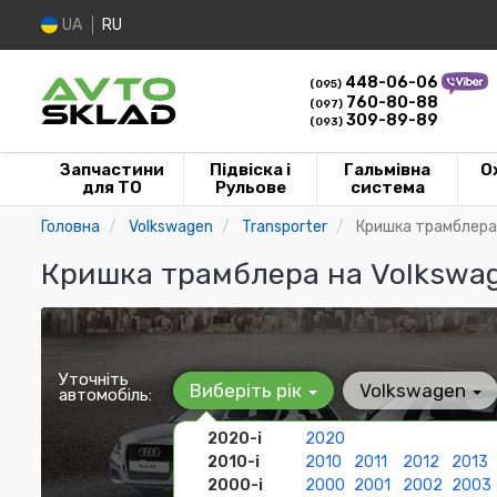
UA
RU
448-06-06
(095)
760-80-88
(097)
309-89-89
(093)
Запчастини
Підвіска і
Гальмівна
О
для ТО
Рульове
система
Головна
Volkswagen
Transporter
Кришка трамблера
Кришка трамблера на Volkswag
Уточніть
Виберіть рік
Volkswagen
автомобіль:
2020-і
2020
2010-і
2010
2011
2012
2013
2000-і
2000
2001
2002
2003