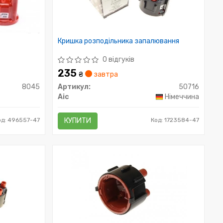
Кришка розподільника запалювання
0 відгуків
235
₴
завтра
8045
Артикул:
50716
Aic
Німеччина
од: 496557-47
КУПИТИ
Код: 1723584-47