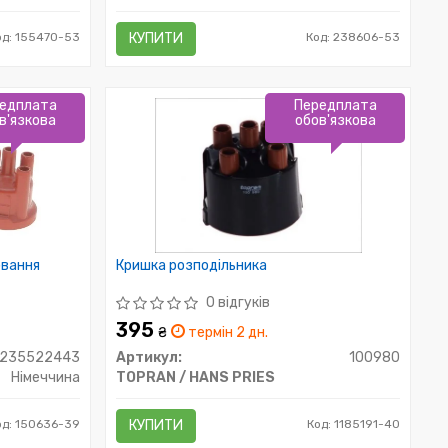
од: 155470-53
КУПИТИ
Код: 238606-53
едплата
Передплата
в'язкова
обов'язкова
ювання
Кришка розподільника
0 відгуків
395
₴
термін 2 дн.
1235522443
Артикул:
100980
Німеччина
TOPRAN / HANS PRIES
од: 150636-39
КУПИТИ
Код: 1185191-40