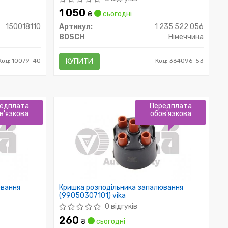
1 050
₴
сьогодні
150018110
Артикул:
1 235 522 056
BOSCH
Німеччина
Код: 10079-40
КУПИТИ
Код: 364096-53
едплата
Передплата
в'язкова
обов'язкова
ювання
Кришка розподільника запалювання
(99050307101) vika
0 відгуків
260
₴
сьогодні