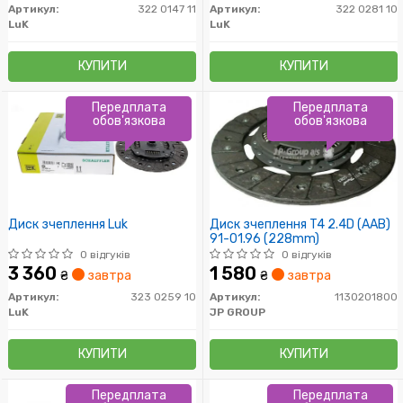
Артикул:
322 0147 11
Артикул:
322 0281 10
LuK
LuK
КУПИТИ
КУПИТИ
Передплата
Передплата
обов'язкова
обов'язкова
Диск зчеплення Luk
Диск зчеплення T4 2.4D (AAB)
91-01.96 (228mm)
0 відгуків
0 відгуків
3 360
1 580
₴
завтра
₴
завтра
Артикул:
323 0259 10
Артикул:
1130201800
LuK
JP GROUP
КУПИТИ
КУПИТИ
Передплата
Передплата