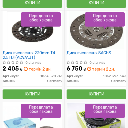
КУПИТИ
КУПИТИ
Передплата
Передплата
обов'язкова
обов'язкова
Диск зчеплення 220mm T4
Диск зчеплення SACHS
2.5TDI (ACV/AJT)
0 відгуків
0 відгуків
2 405
6 750
₴
термін 2 дн.
₴
термін 2 дн.
Артикул:
1864 528 741
Артикул:
1862 393 343
SACHS
Germany
SACHS
Germany
КУПИТИ
КУПИТИ
Передплата
Передплата
обов'язкова
обов'язкова