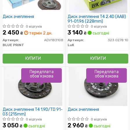
Диск зчеплення
Диск зчеплення T4 2.4D (AAB)
91-01.96 (228mm)
0 відгуків
0 відгуків
2 450
3 140
₴
термін 2 дн.
₴
сьогодні
Артикул:
ADV183108
Артикул:
323 0278 10
BLUE PRINT
LuK
КУПИТИ
КУПИТИ
Передплата
Передплата
обов'язкова
обов'язкова
Диск зчеплення T4 1.9D/TD 91-
Диск зчеплення
03 (215mm)
0 відгуків
0 відгуків
3 050
2 960
₴
сьогодні
₴
сьогодні