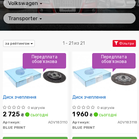
Volkswagen
Transporter
1 - 21 из 21
за рейтингом
Фільтри
Передплата
Передплата
обов'язкова
обов'язкова
Диск зчеплення
Диск зчеплення
0 відгуків
0 відгуків
2 725
1 960
₴
сьогодні
₴
сьогодні
Артикул:
ADV183110
Артикул:
ADV183118
BLUE PRINT
BLUE PRINT