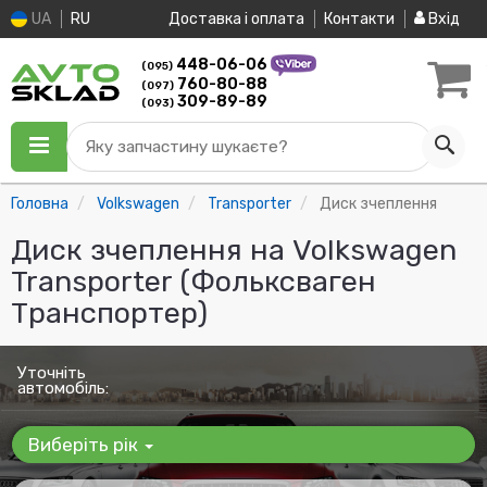
UA
RU
Доставка і оплата
Контакти
Вхід
448-06-06
(095)
760-80-88
(097)
309-89-89
(093)
Яку запчастину шукаєте?
Головна
Volkswagen
Transporter
Диск зчеплення
Диск зчеплення на Volkswagen
Transporter (Фольксваген
Транспортер)
Уточніть
автомобіль:
Виберіть рік