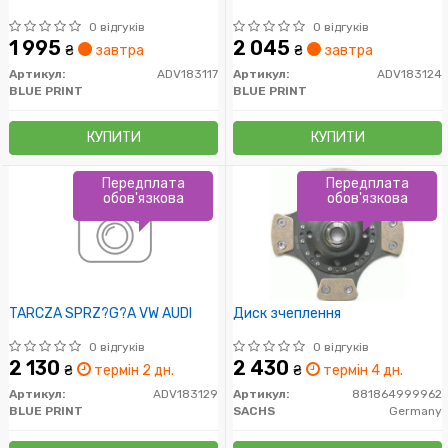
0 відгуків
0 відгуків
1 995
2 045
₴
завтра
₴
завтра
Артикул:
ADV183117
Артикул:
ADV183124
BLUE PRINT
BLUE PRINT
КУПИТИ
КУПИТИ
Передплата
Передплата
обов'язкова
обов'язкова
TARCZA SPRZ?G?A VW AUDI
Диск зчеплення
0 відгуків
0 відгуків
2 130
2 430
₴
термін 2 дн.
₴
термін 4 дн.
Артикул:
ADV183129
Артикул:
881864999962
BLUE PRINT
SACHS
Germany