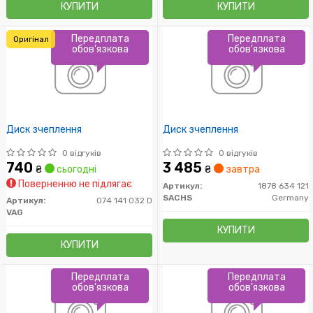
КУПИТИ
КУПИТИ
Передплата
Передплата
Оригінал
обов'язкова
обов'язкова
Диск зчеплення
Диск зчеплення
0 відгуків
0 відгуків
740
3 485
₴
сьогодні
₴
завтра
Поверненню не підлягає
Артикул:
1878 634 121
SACHS
Germany
Артикул:
074 141 032 D
VAG
КУПИТИ
КУПИТИ
Передплата
Передплата
обов'язкова
обов'язкова