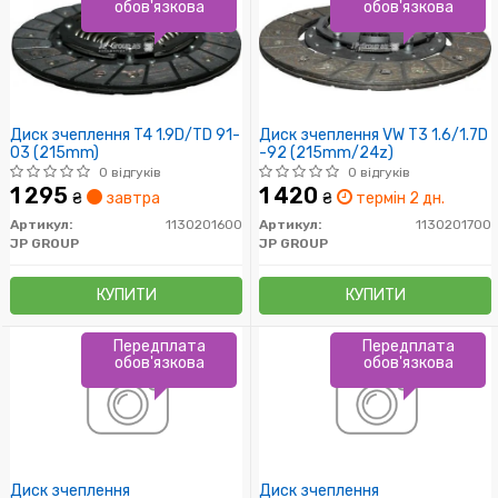
обов'язкова
обов'язкова
Диск зчеплення T4 1.9D/TD 91-
Диск зчеплення VW T3 1.6/1.7D
03 (215mm)
-92 (215mm/24z)
0 відгуків
0 відгуків
1 295
1 420
₴
завтра
₴
термін 2 дн.
Артикул:
1130201600
Артикул:
1130201700
JP GROUP
JP GROUP
КУПИТИ
КУПИТИ
Передплата
Передплата
обов'язкова
обов'язкова
Диск зчеплення
Диск зчеплення