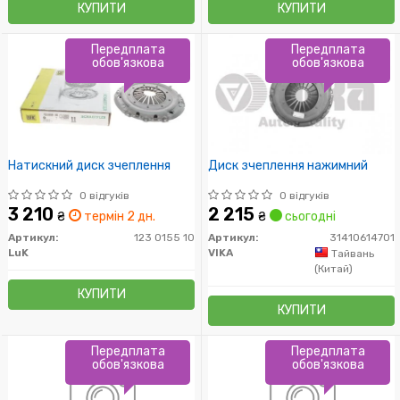
КУПИТИ
КУПИТИ
Передплата
Передплата
обов'язкова
обов'язкова
Натискний диск зчеплення
Диск зчеплення нажимний
0 відгуків
0 відгуків
3 210
2 215
₴
термін 2 дн.
₴
сьогодні
Артикул:
123 0155 10
Артикул:
31410614701
LuK
VIKA
Тайвань
(Китай)
КУПИТИ
КУПИТИ
Передплата
Передплата
обов'язкова
обов'язкова