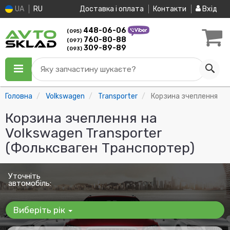
UA
RU
Доставка і оплата
Контакти
Вхід
448-06-06
(095)
760-80-88
(097)
309-89-89
(093)
Яку запчастину шукаєте?
Головна
Volkswagen
Transporter
Корзина зчеплення
Корзина зчеплення на
Volkswagen Transporter
(Фольксваген Транспортер)
Уточніть
автомобіль:
Виберіть рік