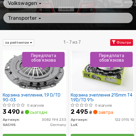
Volkswagen
Transporter
1 - 7 из 7
за рейтингом
Фільтри
Передплата
Передплата
обов'язкова
обов'язкова
Корзина зчеплення, 1.9 D/TD
Корзина зчеплення 215mm T4
90-03
1.9D/TD 91>
0 відгуків
0 відгуків
3 490
2 495
₴
сьогодні
₴
завтра
Артикул:
3082 194 233
Артикул:
122 0115 10
SACHS
Germany
LuK