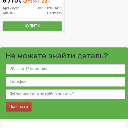
6 770
₴
термін 2 дн.
Артикул:
883082001422
SACHS
Germany
КУПИТИ
Не можете знайти деталь?
Підібрати