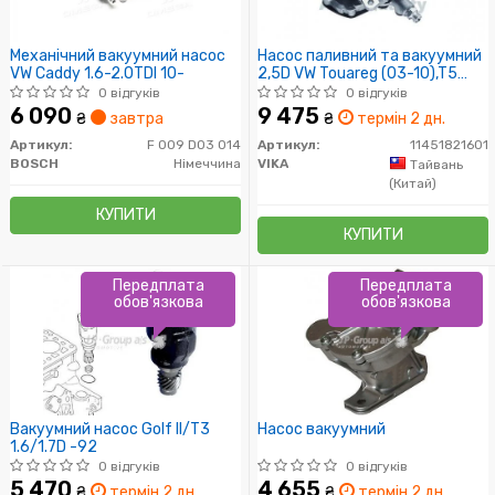
Механічний вакуумний насос
Насос паливний та вакуумний
VW Caddy 1.6-2.0TDI 10-
2,5D VW Touareg (03-10),T5
(03-10) (11451821601) VIK
0 відгуків
0 відгуків
6 090
9 475
₴
завтра
₴
термін 2 дн.
Артикул:
F 009 D03 014
Артикул:
11451821601
BOSCH
Німеччина
VIKA
Тайвань
(Китай)
КУПИТИ
КУПИТИ
Передплата
Передплата
обов'язкова
обов'язкова
Вакуумний насос Golf II/T3
Насос вакуумний
1.6/1.7D -92
0 відгуків
0 відгуків
5 470
4 655
₴
термін 2 дн.
₴
термін 2 дн.