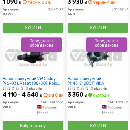
1 090
3 930
₴
термін 2 дн.
₴
термін 4 дн.
Артикул:
GZ-F1103
Артикул:
30145051
GAZO
AND
КУПИТИ
КУПИТИ
Передплата
Передплата
обов'язкова
обов'язкова
Насос вакуумний VW Caddy
Насос вакуумний
(96-03), Pasat (88-00), Polo
(11451712801) VIKA
(95-02), Sharan (96-00), T4
0 відгуків
0 відгуків
(91-04) / Audi A4 (95-01), A6
4 110 - 4 540
3 350
₴
від 0 дн.
₴
сьогодні
(95-01)) (11450846601) VIKA
Артикул:
11450846601
Артикул:
11451712801
VIKA
VIKA
Тайвань
Тайвань
(Китай)
(Китай)
Вибрати ціну
КУПИТИ