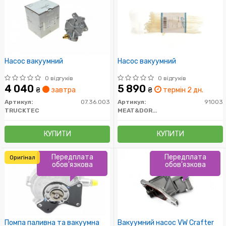
Насос вакуумний
Насос вакуумний
0 відгуків
0 відгуків
4 040
5 890
₴
завтра
₴
термін 2 дн.
Артикул:
07.36.003
Артикул:
91003
TRUCKTEC
MEAT&DORIA
КУПИТИ
КУПИТИ
Передплата
Передплата
Оригінал
обов'язкова
обов'язкова
Помпа паливна та вакуумна
Вакуумний насос VW Crafter