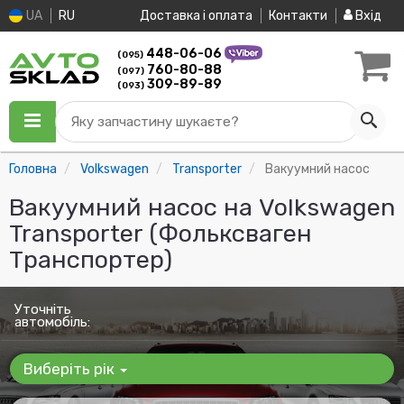
UA
RU
Доставка і оплата
Контакти
Вхід
448-06-06
(095)
760-80-88
(097)
309-89-89
(093)
Яку запчастину шукаєте?
Головна
Volkswagen
Transporter
Вакуумний насос
Вакуумний насос на Volkswagen
Transporter (Фольксваген
Транспортер)
Уточніть
автомобіль:
Виберіть рік