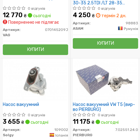
30-35 2.5TDI /LT 28-35
2.4D/TD, LT 28-46 2.5SDI,TDI
0 відгуків
0 відгуків
01, T4 2.5TDi 98-03
12 770
4 250
₴
сьогодні
₴
термін 2 дн.
Поверненню не підлягає
Артикул:
98883
ASAM
Румунія
Артикул:
070145209J
VAG
КУПИТИ
КУПИТИ
Насос вакуумний
Насос вакуумний VW T5 (вир-
во PIERBURG)
0 відгуків
0 відгуків
3 655
11 175
₴
сьогодні
₴
сьогодні
Артикул:
109002
Артикул:
7.02551.24.0
Solgy
PIERBURG
Іспанія