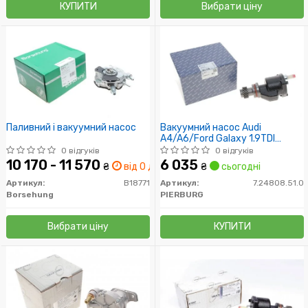
КУПИТИ
Вибрати ціну
Паливний і вакуумний насос
Вакуумний насос Audi
A4/A6/Ford Galaxy 1.9TDI
95-/VW Caddy 95-
0 відгуків
0 відгуків
10 170 - 11 570
6 035
₴
від 0 дн.
₴
сьогодні
Артикул:
B18771
Артикул:
7.24808.51.0
Borsehung
PIERBURG
Вибрати ціну
КУПИТИ