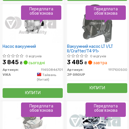
Передплата
Передплата
обов'язкова
обов'язкова
Насос вакуумний
Вакуумний насос LT I/LT
II/Crafter/T4 91>
0 відгуків
0 відгуків
3 845
3 485
₴
сьогодні
₴
завтра
Артикул:
11450846701
Артикул:
1117100500
VIKA
JP GROUP
Тайвань
(Китай)
КУПИТИ
КУПИТИ
Передплата
Передплата
обов'язкова
обов'язкова