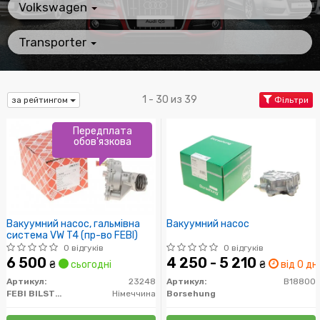
Volkswagen
Transporter
1 - 30 из 39
за рейтингом
Фільтри
Передплата
обов'язкова
Вакуумний насос, гальмівна
Вакуумний насос
система VW T4 (пр-во FEBI)
0 відгуків
0 відгуків
6 500
4 250 - 5 210
₴
сьогодні
₴
від 0 дн.
Артикул:
23248
Артикул:
B18800
FEBI BILSTEIN
Німеччина
Borsehung