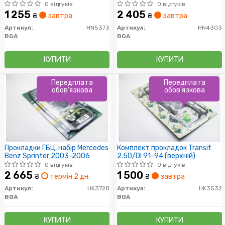
прокладки ГБЦ))
0 відгуків
0 відгуків
1 255
2 405
₴
завтра
₴
завтра
Артикул:
HN5373
Артикул:
HN4303
BGA
BGA
КУПИТИ
КУПИТИ
Передплата
Передплата
обов'язкова
обов'язкова
Прокладки ГБЦ, набір Mercedes
Комплект прокладок Transit
Benz Sprinter 2003-2006
2.5D/DI 91-94 (верхній)
0 відгуків
0 відгуків
2 665
1 500
₴
термін 2 дн.
₴
завтра
Артикул:
HK3728
Артикул:
HK3532
BGA
BGA
КУПИТИ
КУПИТИ