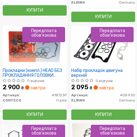
ELRING
Germany
КУПИТИ
КУПИТИ
Передплата
Передплата
обов'язкова
обов'язкова
Прокладки (компл.) HEAD БЕЗ
Набір прокладок двигуна
ПРОКЛАДАННЯ ГОЛОВКИ
верхній
БЛОКУ RENAULT G9T/G9U (пр-
0 відгуків
0 відгуків
во Corteco)
2 900
2 095
₴
завтра
₴
завтра
Артикул:
418723P
Артикул:
408.930
CORTECO
Італія
ELRING
Germany
КУПИТИ
КУПИТИ
Передплата
Передплата
обов'язкова
обов'язкова