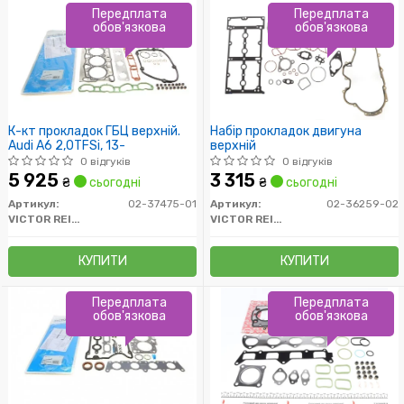
Передплата
Передплата
обов'язкова
обов'язкова
К-кт прокладок ГБЦ верхній.
Набір прокладок двигуна
Audi A6 2,0TFSi, 13-
верхній
0 відгуків
0 відгуків
5 925
3 315
₴
сьогодні
₴
сьогодні
Артикул:
02-37475-01
Артикул:
02-36259-02
VICTOR REINZ
VICTOR REINZ
КУПИТИ
КУПИТИ
Передплата
Передплата
обов'язкова
обов'язкова