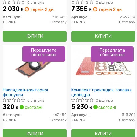
0 відгуків
0 відгуків
2 030
7 355
₴
термін 2 дн.
₴
термін 2 дн.
Артикул:
181.320
Артикул:
339.650
ELRING
Germany
ELRING
Germany
КУПИТИ
КУПИТИ
Передплата
Передплата
обов'язкова
обов'язкова
Накладка інжекторної
Комплект прокладок, головка
форсунки
циліндра
0 відгуків
0 відгуків
320
5 230
₴
сьогодні
₴
сьогодні
Артикул:
467.450
Артикул:
313.201
ELRING
Germany
ELRING
Germany
КУПИТИ
КУПИТИ