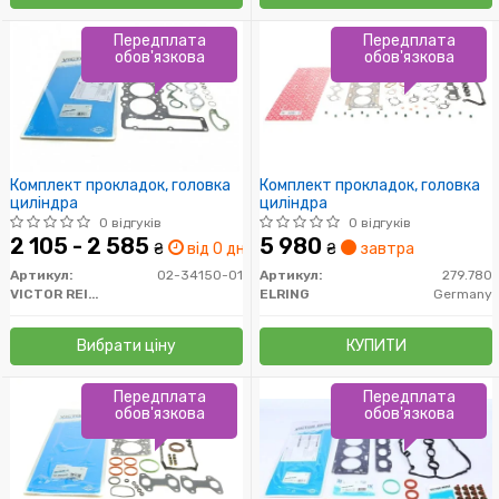
Передплата
Передплата
обов'язкова
обов'язкова
Комплект прокладок, головка
Комплект прокладок, головка
циліндра
циліндра
0 відгуків
0 відгуків
2 105 - 2 585
5 980
₴
від 0 дн.
₴
завтра
Артикул:
02-34150-01
Артикул:
279.780
VICTOR REINZ
ELRING
Germany
Вибрати ціну
КУПИТИ
Передплата
Передплата
обов'язкова
обов'язкова