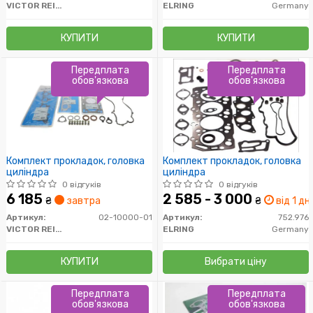
VICTOR REINZ
ELRING
Germany
КУПИТИ
КУПИТИ
Передплата
Передплата
обов'язкова
обов'язкова
Комплект прокладок, головка
Комплект прокладок, головка
циліндра
циліндра
0 відгуків
0 відгуків
6 185
2 585 - 3 000
₴
завтра
₴
від 1 дн.
Артикул:
02-10000-01
Артикул:
752.976
VICTOR REINZ
ELRING
Germany
КУПИТИ
Вибрати ціну
Передплата
Передплата
обов'язкова
обов'язкова