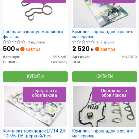
Прокладка корпус масляного
Комплект прокладок з різних
фільтра
матеріалів
0 відгуків
0 відгуків
500
2 520
₴
завтра
₴
завтра
Артикул:
596.640
Артикул:
HN4300
ELRING
Germany
BGA
КУПИТИ
КУПИТИ
Передплата
Передплата
обов'язкова
обов'язкова
Комплект прокладок LT/T4 2.5
Комплект прокладок з різних
TDI 95-06 (верхній/без
матеріалів