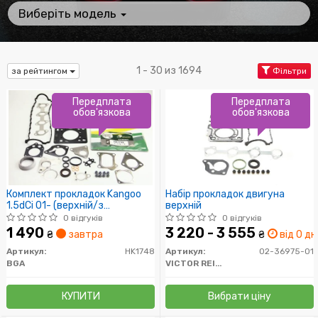
Виберіть модель
1 - 30 из 1694
за рейтингом
Фільтри
Передплата
Передплата
обов'язкова
обов'язкова
Комплект прокладок Kangoo
Набір прокладок двигуна
1.5dCi 01- (верхній/з
верхній
прокладкою ГБЦ))
0 відгуків
0 відгуків
1 490
3 220 - 3 555
₴
завтра
₴
від 0 дн
Артикул:
HK1748
Артикул:
02-36975-01
BGA
VICTOR REINZ
КУПИТИ
Вибрати ціну