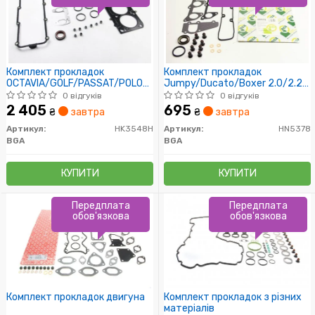
Комплект прокладок
Комплект прокладок
OCTAVIA/GOLF/PASSAT/POLO
Jumpy/Ducato/Boxer 2.0/2.2
1.6i 95-10 (верхній)
JTD/HDI 99- (верхній/без
0 відгуків
0 відгуків
прокладки ГБЦ))
2 405
695
₴
завтра
₴
завтра
Артикул:
HK3548H
Артикул:
HN5378
BGA
BGA
КУПИТИ
КУПИТИ
Передплата
Передплата
обов'язкова
обов'язкова
Комплект прокладок двигуна
Комплект прокладок з різних
матеріалів