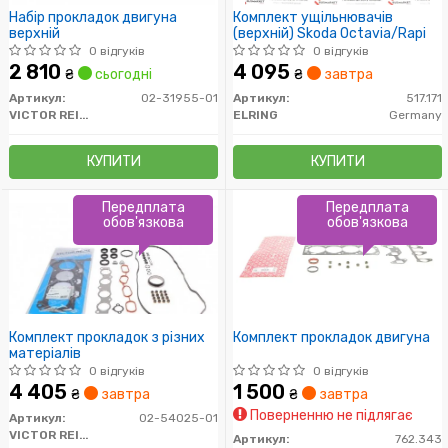
Набір прокладок двигуна
Комплект ущільнювачів
верхній
(верхній) Skoda Octavia/Rapi
0 відгуків
0 відгуків
2 810
4 095
₴
сьогодні
₴
завтра
Артикул:
02-31955-01
Артикул:
517.171
VICTOR REINZ
ELRING
Germany
КУПИТИ
КУПИТИ
Передплата
Передплата
обов'язкова
обов'язкова
Комплект прокладок з різних
Комплект прокладок двигуна
матеріалів
0 відгуків
0 відгуків
4 405
1 500
₴
завтра
₴
завтра
Поверненню не підлягає
Артикул:
02-54025-01
VICTOR REINZ
Артикул:
762.343