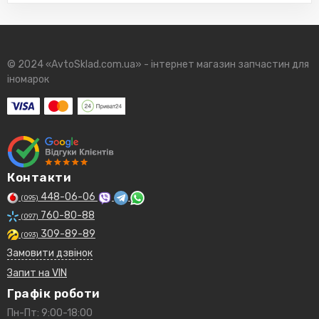
© 2024 «AvtoSklad.com.ua» - інтернет магазин запчастин для
іномарок
Контакти
448-06-06
(095)
760-80-88
(097)
309-89-89
(093)
Замовити дзвінок
Запит на VIN
Графік роботи
Пн-Пт: 9:00-18:00