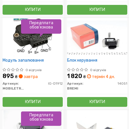
КУПИТИ
КУПИТИ
Передплата
обов'язкова
Модуль запалювання
Блок керування
0 відгуків
0 відгуків
895
1 820
₴
завтра
₴
термін 4 дн.
Артикул:
IG-D1912
Артикул:
14051
MOBILETRON
BREMI
КУПИТИ
КУПИТИ
Передплата
обов'язкова