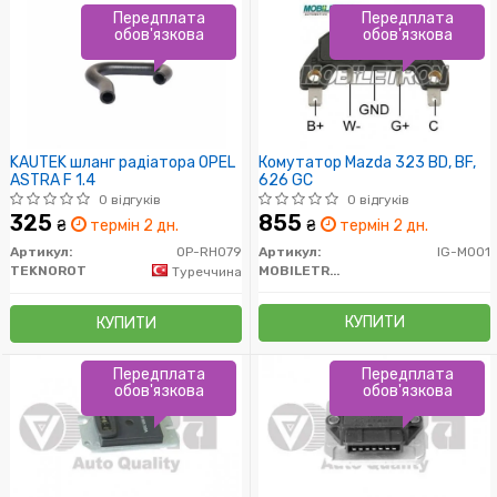
Передплата
Передплата
обов'язкова
обов'язкова
KAUTEK шланг радіатора OPEL
Комутатор Mazda 323 BD, BF,
ASTRA F 1.4
626 GC
0 відгуків
0 відгуків
325
855
₴
термін 2 дн.
₴
термін 2 дн.
Артикул:
OP-RH079
Артикул:
IG-M001
TEKNOROT
MOBILETRON
Туреччина
КУПИТИ
КУПИТИ
Передплата
Передплата
обов'язкова
обов'язкова