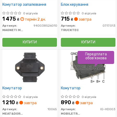
Комутатор запалювання
Блок керування
0 відгуків
0 відгуків
1 475
715
₴
термін 2 дн.
₴
завтра
Артикул:
940038526010
Артикул:
07.17.013
MAGNETI MARELLI
TRUCKTEC
КУПИТИ
КУПИТИ
Передплата
обов'язкова
Комутатор
Комутатор
0 відгуків
0 відгуків
1 210
890
₴
завтра
₴
завтра
Артикул:
10065
Артикул:
IG-HD003
MEAT&DORIA
MOBILETRON