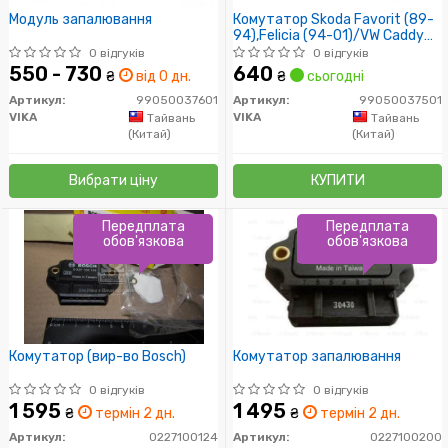
Модуль запалювання
Комутатор Skoda Favorit (89-
94),Felicia (94-01)/VW Caddy
(96-00) (99050037501)
0 відгуків
0 відгуків
550 - 730
640
₴
від 0 дн.
₴
сьогодні
Артикул:
99050037601
Артикул:
99050037501
VIKA
VIKA
Тайвань
Тайвань
(Китай)
(Китай)
Вибрати ціну
КУПИТИ
Передплата
Передплата
обов'язкова
обов'язкова
Комутатор (вир-во Bosch)
Комутатор запалювання
0 відгуків
0 відгуків
1 595
1 495
₴
термін 2 дн.
₴
термін 2 дн.
Артикул:
0227100124
Артикул:
0227100200