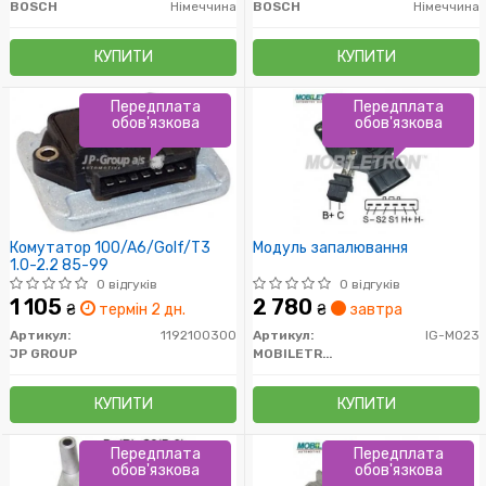
BOSCH
Німеччина
BOSCH
Німеччина
КУПИТИ
КУПИТИ
Передплата
Передплата
обов'язкова
обов'язкова
Комутатор 100/A6/Golf/T3
Модуль запалювання
1.0-2.2 85-99
0 відгуків
0 відгуків
1 105
2 780
₴
термін 2 дн.
₴
завтра
Артикул:
1192100300
Артикул:
IG-M023
JP GROUP
MOBILETRON
КУПИТИ
КУПИТИ
Передплата
Передплата
обов'язкова
обов'язкова