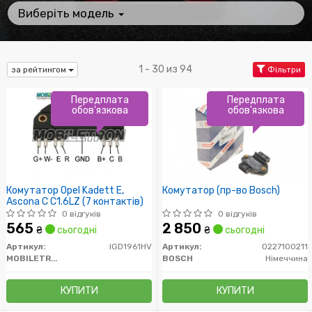
Виберіть модель
1 - 30 из 94
за рейтингом
Фільтри
Передплата
Передплата
обов'язкова
обов'язкова
Комутатор Opel Kadett E,
Комутатор (пр-во Bosch)
Ascona C C1.6LZ (7 контактів)
0 відгуків
0 відгуків
565
2 850
₴
сьогодні
₴
сьогодні
Артикул:
IGD1961HV
Артикул:
0227100211
MOBILETRON
BOSCH
Німеччина
КУПИТИ
КУПИТИ