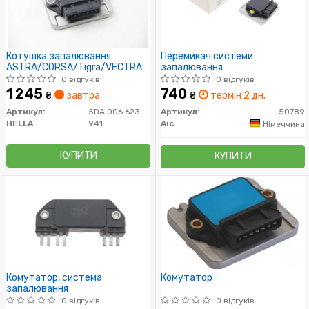
Котушка запалювання
Перемикач системи
ASTRA/CORSA/Tigra/VECTRA
запалювання
1.2-1.6
0 відгуків
0 відгуків
1 245
740
₴
завтра
₴
термін 2 дн.
Артикул:
5DA 006 623-
Артикул:
50789
HELLA
941
Aic
Німеччина
КУПИТИ
КУПИТИ
Комутатор, система
Комутатор
запалювання
0 відгуків
0 відгуків