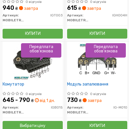
0 відгуків
0 відгуків
940
615
₴
завтра
₴
завтра
Артикул:
IGT003
Артикул:
IGH004H
MOBILETRON
MOBILETRON
КУПИТИ
КУПИТИ
Передплата
Передплата
обов'язкова
обов'язкова
Комутатор
Модуль запалювання
0 відгуків
0 відгуків
645 - 790
730
₴
від 1 дн.
₴
завтра
Артикул:
IGB015
Артикул:
IG-M010
MOBILETRON
MOBILETRON
Вибрати ціну
КУПИТИ