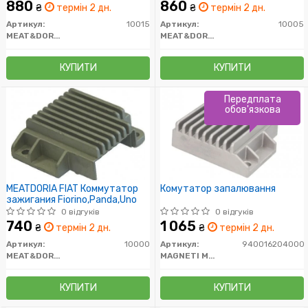
880
860
₴
термін 2 дн.
₴
термін 2 дн.
Артикул:
10015
Артикул:
10005
MEAT&DORIA
MEAT&DORIA
КУПИТИ
КУПИТИ
Передплата
обов'язкова
MEATDORIA FIAT Коммутатор
Комутатор запалювання
зажигания Fiorino,Panda,Uno
0 відгуків
0 відгуків
740
1 065
₴
термін 2 дн.
₴
термін 2 дн.
Артикул:
10000
Артикул:
940016204000
MEAT&DORIA
MAGNETI MARELLI
КУПИТИ
КУПИТИ