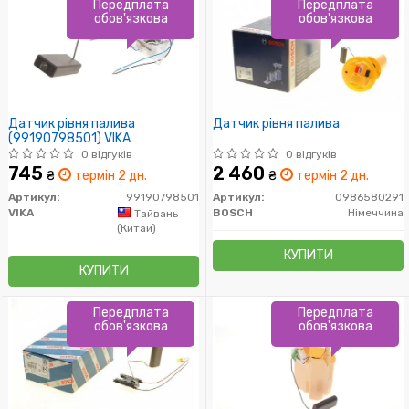
Передплата
Передплата
обов'язкова
обов'язкова
Датчик рівня палива
Датчик рівня палива
(99190798501) VIKA
0 відгуків
0 відгуків
745
2 460
₴
термін 2 дн.
₴
термін 2 дн.
Артикул:
99190798501
Артикул:
0986580291
VIKA
BOSCH
Німеччина
Тайвань
(Китай)
КУПИТИ
КУПИТИ
Передплата
Передплата
обов'язкова
обов'язкова