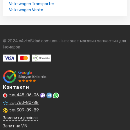
Volkswagen Transporter
Volkswagen Vento
© 2024 «AvtoSklad.com.ua» - інтернет магазин запчастин для
іномарок
Контакти
448-06-06
(095)
760-80-88
(097)
309-89-89
(093)
Замовити дзвінок
Запит на VIN