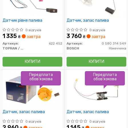
Датчик рівня палива
Датчик, запас палива
0 відгуків
0 відгуків
1 335
3 760
₴
завтра
₴
завтра
Артикул:
622 452
Артикул:
0 580 314 549
TOPRAN / HANS PRIES
BOSCH
Німеччина
КУПИТИ
КУПИТИ
Передплата
Передплата
обов'язкова
обов'язкова
Датчик, запас палива
Датчик, запас палива
0 відгуків
0 відгуків
2 960
1 145