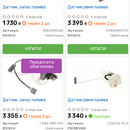
Датчик, запас палива
Датчик рівня палива
0 відгуків
0 відгуків
1 730
3 395
₴
термін 2 дн.
₴
термін 2 дн.
Артикул:
1582980163
Артикул:
0986580370
BOSCH
Німеччина
BOSCH
Німеччина
КУПИТИ
КУПИТИ
Передплата
обов'язкова
Датчик, запас палива
Датчик рівня палива
0 відгуків
0 відгуків
3 355
3 340
₴
термін 2 дн.
₴
сьогодні
Артикул:
1 582 980 015
Артикул:
7.02552.73.0
BOSCH
Німеччина
PIERBURG