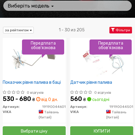
Виберіть модель
1 - 30 из 205
за рейтингом
Фільтри
Передплата
Передплата
обов'язкова
обов'язкова
Показчик рівня палива в баці
Датчик рівня палива
0 відгуків
0 відгуків
530 - 680
560
₴
від 0 дн.
₴
сьогодні
Артикул:
19190044601
Артикул:
19190044501
VIKA
VIKA
Тайвань
Тайвань
(Китай)
(Китай)
Вибрати ціну
КУПИТИ