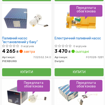
Передплата
обов'язкова
Паливний насос
Електричний паливний насос
"встановлений у баку"
0 відгуків
0 відгуків
4 265
3 470
₴
завтра
₴
сьогодні
Артикул:
7.02552.34.0
Артикул:
FG1028-12B1
PIERBURG
Delphi
КУПИТИ
КУПИТИ
Передплата
Передплата
обов'язкова
обов'язкова