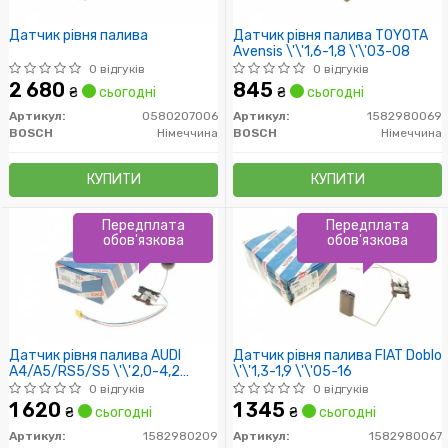
Датчик рівня палива
Датчик рівня палива TOYOTA
Avensis \'\'1,6-1,8 \'\'03-08
0 відгуків
0 відгуків
2 680
845
₴
сьогодні
₴
сьогодні
Артикул:
0580207006
Артикул:
1582980069
BOSCH
Німеччина
BOSCH
Німеччина
КУПИТИ
КУПИТИ
Передплата
Передплата
обов'язкова
обов'язкова
Датчик рівня палива AUDI
Датчик рівня палива FIAT Doblo
A4/A5/RS5/S5 \'\'2,0-4,2
\'\'1,3-1,9 \'\'05-16
\'\'07-16
0 відгуків
0 відгуків
1 620
1 345
₴
сьогодні
₴
сьогодні
Артикул:
1582980209
Артикул:
1582980067