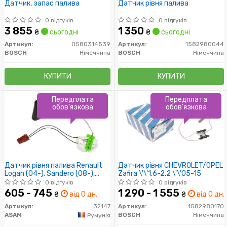
Датчик, запас палива
Датчик рівня палива
0 відгуків
0 відгуків
3 855
1 350
₴
сьогодні
₴
сьогодні
Артикул:
0580314539
Артикул:
1582980044
BOSCH
Німеччина
BOSCH
Німеччина
КУПИТИ
КУПИТИ
Передплата
Передплата
обов'язкова
обов'язкова
Датчик рівня палива Renault
Датчик рівня CHEVROLET/OPEL
Logan (04-), Sandero (08-),
Zafira \'\'1.6-2.2 \'\'05-15
Duster (10-) (32147) Asam
0 відгуків
0 відгуків
605 - 745
1 290 - 1 555
₴
від 0 дн.
₴
від 0 дн.
Артикул:
32147
Артикул:
1582980170
ASAM
BOSCH
Німеччина
Румунія