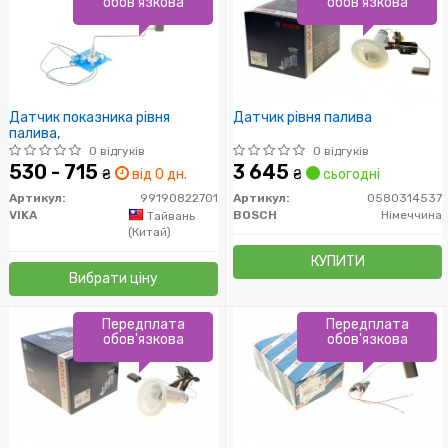
обов'язкова
обов'язкова
Датчик показника рівня
Датчик рівня палива
палива,
0 відгуків
0 відгуків
530 - 715
3 645
₴
від 0 дн.
₴
сьогодні
Артикул:
99190822701
Артикул:
0580314537
VIKA
BOSCH
Німеччина
Тайвань
(Китай)
КУПИТИ
Вибрати ціну
Передплата
Передплата
обов'язкова
обов'язкова