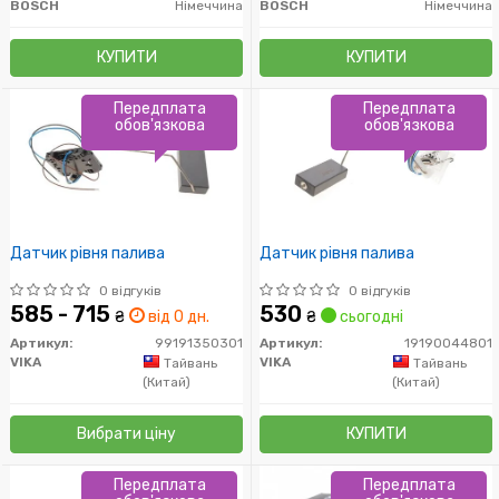
BOSCH
Німеччина
BOSCH
Німеччина
КУПИТИ
КУПИТИ
Передплата
Передплата
обов'язкова
обов'язкова
Датчик рівня палива
Датчик рівня палива
0 відгуків
0 відгуків
585 - 715
530
₴
від 0 дн.
₴
сьогодні
Артикул:
99191350301
Артикул:
19190044801
VIKA
VIKA
Тайвань
Тайвань
(Китай)
(Китай)
Вибрати ціну
КУПИТИ
Передплата
Передплата