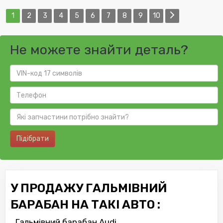
1
2
3
4
5
6
7
8
9
10
Не можете знайти деталь?
Підібрати
У ПРОДАЖУ ГАЛЬМІВНИЙ
БАРАБАН НА ТАКІ АВТО :
Гальмівний барабан Audi