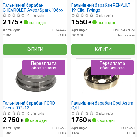
Гальмівний барабан
Гальмівний барабан RENAULT
CHEVROLET Aveo/Spark "06>>
19, Clio, Twingo
0 відгуків
0 відгуків
2 175
1 550
₴
сьогодні
₴
сьогодні
Артикул:
DB4442
Артикул:
0986477061
TRW
США
BOSCH
Німеччина
КУПИТИ
КУПИТИ
Передплата
Передплата
обов'язкова
обов'язкова
Гальмівний барабан FORD
Гальмівний барабан Opel Astra
Focus "03-12
G/H
0 відгуків
0 відгуків
2 750
1 750
₴
сьогодні
₴
сьогодні
Артикул:
DB4392
Артикул:
DB4391
TRW
США
TRW
США