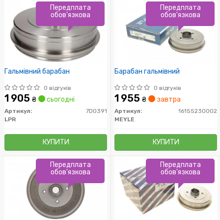
Передплата
Передплата
обов'язкова
обов'язкова
Гальмівний барабан
Барабан гальмівний
0 відгуків
0 відгуків
1 905
1 955
₴
сьогодні
₴
завтра
Артикул:
7D0391
Артикул:
16155230002
LPR
MEYLE
КУПИТИ
КУПИТИ
Передплата
Передплата
обов'язкова
обов'язкова