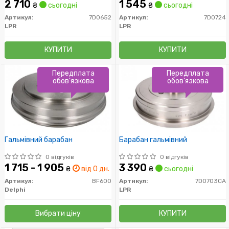
2 710
1 545
₴
сьогодні
₴
сьогодні
Артикул:
7D0652
Артикул:
7D0724
LPR
LPR
КУПИТИ
КУПИТИ
Передплата
Передплата
обов'язкова
обов'язкова
Гальмівний барабан
Барабан гальмівний
0 відгуків
0 відгуків
1 715 - 1 905
3 390
₴
від 0 дн.
₴
сьогодні
Артикул:
BF600
Артикул:
7D0703CA
Delphi
LPR
Вибрати ціну
КУПИТИ