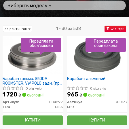
Виберіть модель
1 - 30 из 538
за рейтингом
Фільтри
Передплата
Передплата
обов'язкова
обов'язкова
Барабан гальма. SKODA
Барабан гальмівний
ROOMSTER, VW POLO задн. (пр-
во TRW)
0 відгуків
0 відгуків
1 720
965
₴
сьогодні
₴
сьогодні
Артикул:
DB4299
Артикул:
7D0137
TRW
США
LPR
КУПИТИ
КУПИТИ