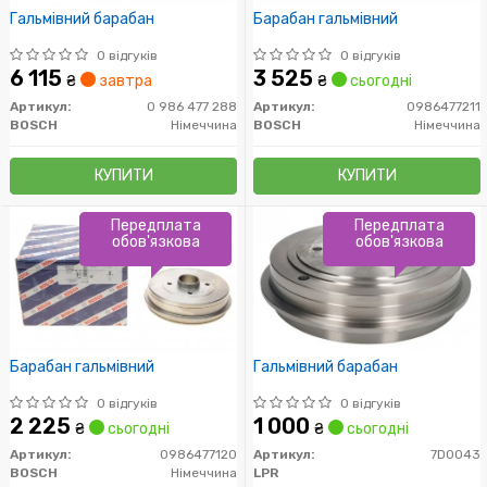
Гальмівний барабан
Барабан гальмівний
0 відгуків
0 відгуків
6 115
3 525
₴
завтра
₴
сьогодні
Артикул:
0 986 477 288
Артикул:
0986477211
BOSCH
Німеччина
BOSCH
Німеччина
КУПИТИ
КУПИТИ
Передплата
Передплата
обов'язкова
обов'язкова
Барабан гальмівний
Гальмівний барабан
0 відгуків
0 відгуків
2 225
1 000
₴
сьогодні
₴
сьогодні
Артикул:
0986477120
Артикул:
7D0043
BOSCH
Німеччина
LPR