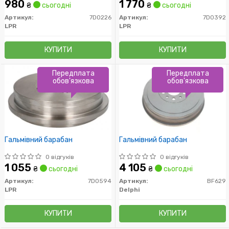
980
1 770
₴
сьогодні
₴
сьогодні
Артикул:
7D0226
Артикул:
7D0392
LPR
LPR
КУПИТИ
КУПИТИ
Передплата
Передплата
обов'язкова
обов'язкова
Гальмівний барабан
Гальмівний барабан
0 відгуків
0 відгуків
1 055
4 105
₴
сьогодні
₴
сьогодні
Артикул:
7D0594
Артикул:
BF629
LPR
Delphi
КУПИТИ
КУПИТИ