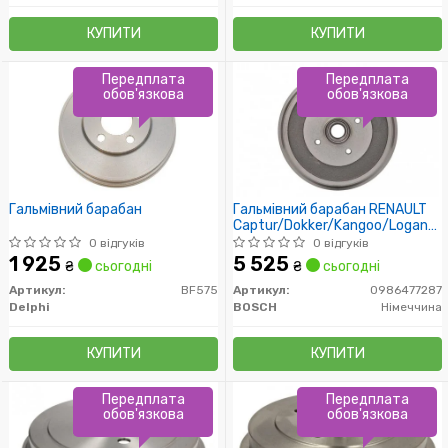
КУПИТИ
КУПИТИ
Передплата
Передплата
обов'язкова
обов'язкова
Гальмівний барабан
Гальмівний барабан RENAULT
Captur/Dokker/Kangoo/Logan
"08>>
0 відгуків
0 відгуків
1 925
5 525
₴
сьогодні
₴
сьогодні
Артикул:
BF575
Артикул:
0986477287
Delphi
BOSCH
Німеччина
КУПИТИ
КУПИТИ
Передплата
Передплата
обов'язкова
обов'язкова