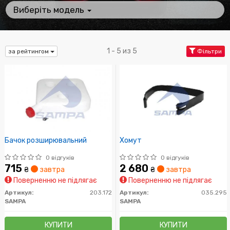
Виберіть модель
1 - 5 из 5
за рейтингом
Фільтри
Бачок розширювальний
Хомут
0 відгуків
0 відгуків
715
2 680
₴
завтра
₴
завтра
Поверненню не підлягає
Поверненню не підлягає
Артикул:
203.172
Артикул:
035.295
SAMPA
SAMPA
КУПИТИ
КУПИТИ