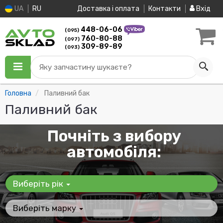
UA
RU
Доставка і оплата
Контакти
Вхід
448-06-06
(095)
760-80-88
(097)
309-89-89
(093)
Яку запчастину шукаєте?
Головна
Паливний бак
Паливний бак
Почніть з вибору
автомобіля:
Виберіть рік
Виберіть марку