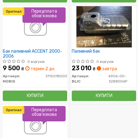
Передплата
Оригінал
обов'язкова
Бак паливний ACCENT 2000-
Паливний бак
2006
0 відгуків
0 відгуків
9 500
23 010
₴
термін 2 дн.
₴
завтра
Артикул:
311501B000
Артикул:
6906-00-
MOBIS
BLIC
3288006P
КУПИТИ
КУПИТИ
Передплата
Оригінал
обов'язкова